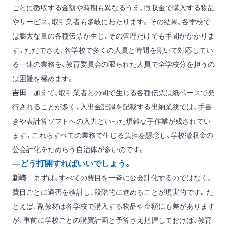
ごとに徴収する金額や時期も異なるうえ、徴収金で購入する物品
やサービス、取引業者も多岐にわたります。その結果、各学校で
は膨大な量の各種伝票が生じ、その管理だけでも手間がかかりま
す。ただでさえ、各学校で多くの人員と時間を割いて対応してい
る一連の業務を、教育委員会の限られた人員で全学校分を担うの
は困難を極めます。
吉田
加えて、取引業者との間で生じる各種伝票は紙ベースで発
行されることが多く、入出金記録を記載する出納業務では、手書
きや表計算ソフトへの入力といった煩雑な手作業が残されてい
ます。これらすべての業務で生じる負担を懸念し、学校徴収金の
公会計化をためらう自治体が多いのです。
―どう打開すればいいでしょう。
新崎
まずは、すべての費目を一斉に公会計化するのではなく、
費目ごとに適否を検討し、段階的に進めることが現実的です。た
とえば、副教材は各学校で購入する物品や金額にも差があります
が、事前に学校ごとの購買計画と予算さえ把握しておけば、教育