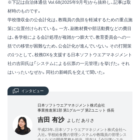
※下記は自治体通信 Vol.68(2025年9月号)から抜粋し、記事は取
材時のものです。
学校徴収金の公会計化は、教職員の負担を軽減するための重点施
策に位置付けられている。一方、副教材費や部活動費などの費目
は、各学校による会計処理が複雑かつ膨大で、教育委員会への一
括での移管が困難なため、公会計化が進んでいない。その打開策
の1つとして、校務DXを支援する日本ソフトウエアマネジメント
社の吉田氏は「システムによる伝票の一元管理」を挙げた。それ
はいったいなぜか。同社の新崎氏を交えて聞いた。
インタビュー
日本ソフトウエアマネジメント株式会社
事業推進第1部 第1グループ 第2ユニット 係長
吉田 有沙
よしだ ありさ
平成23年、日本ソフトウエアマネジメント株式会社へ
入社。学校給食費の管理システムや教職員の管理シス
テムなどの開発業務を担当。現在は、「会計簿システ