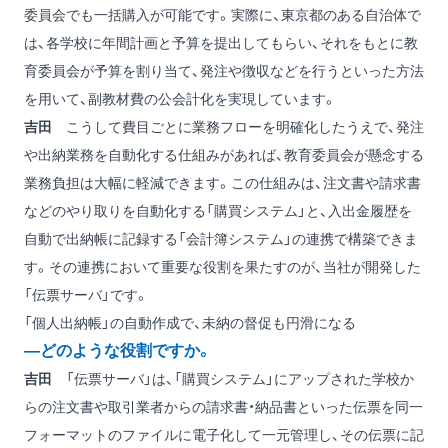
委員会でも一括購入が可能です。実際に、東京都のある自治体で
は、各学校に年間計画と予算を提出してもらい、それをもとに教
育委員会が予算を割り当て、発注や徴収などを行うといった方法
を用いて、副教材費の公会計化を実現しています。
吉田
こうして費目ごとに業務フローを明確化したうえで、発注
や出納業務を自動化する仕組みがあれば、教育委員会が懸念する
業務負担は大幅に軽減できます。この仕組みは、注文書や請求書
などのやり取りを自動化する「購買システム」と、入出金履歴を
自動で出納帳に記録する「会計簿システム」の連携で構築できま
す。その連携において重要な役割を果たすのが、当社が開発した
「伝票サーバ」です。
「個人出納帳」の自動作成で、未納の督促も円滑になる
―どのような役割ですか。
吉田
「伝票サーバ」は、「購買システム」にアップされた学校か
らの注文書や取引業者からの請求書・納品書といった伝票を同一
フォーマットのファイルに電子化して一元管理し、その伝票に記