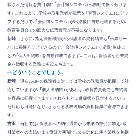
載された情報を費目別に「会計簿システム」へ自動で振り分けま
す。これにより、学校や取引業者が伝票を「購買システム」にアッ
プするだけで、「会計簿システム」が出納帳に自動記載するため、
教育委員会での膨大な伝票管理が不要になります。
新崎
さらに、指定金融機関から保護者の納付結果も「伝票サー
バ」に直接アップできるので、「会計簿システム」で児童・生徒ご
との「個人出納帳」を自動作成できます。これは、保護者から未納
金を徴収する業務にも役立ちます。
―どういうことでしょう。
新崎
現在、未納の保護者に対しては学校の教職員が把握して対
応していますが、「個人出納帳」があれば、教育委員会でも未納者
を容易に把握できます。それをもとに督促状を送付するといっ
た対応も可能になり、さらなる学校現場の負担軽減に寄与できま
す。
吉田
当社では、保護者への納付通知から未納の督促に加え、取
引業者への支払いまで受託が可能で、公会計化に伴う業務を包括