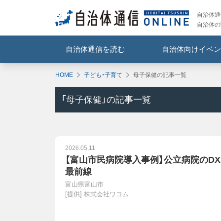
自治体通信
自治体の
自治体通信を読む
自治体向けイベン
HOME
子ども・子育て
母子保健の記事一覧
「
母子保健
」の記事一覧
2026.05.11
【富山市民病院導入事例】公立病院のDX
最前線
富山県富山市
[提供]
株式会社ワコム