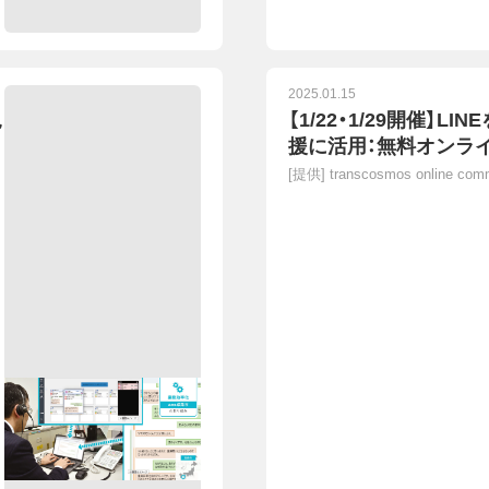
2025.01.15
児
【1/22・1/29開催】L
援に活用：無料オンラ
[提供]
transcosmos online c