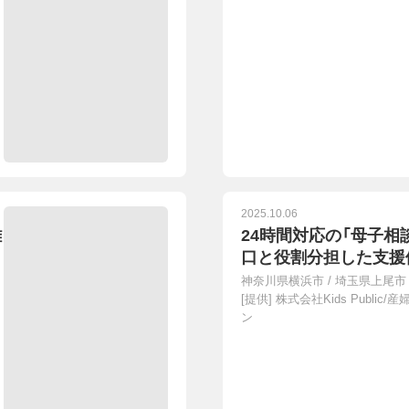
2025.10.06
雑
24時間対応の「母子相
口と役割分担した支援
神奈川県横浜市
/
埼玉県上尾市
[提供]
株式会社Kids Public
ン