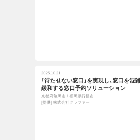
2025.10.21
「待たせない窓口」を実現し、窓口を混
緩和する窓口予約ソリューション
京都府亀岡市
/
福岡県行橋市
[提供]
株式会社グラファー