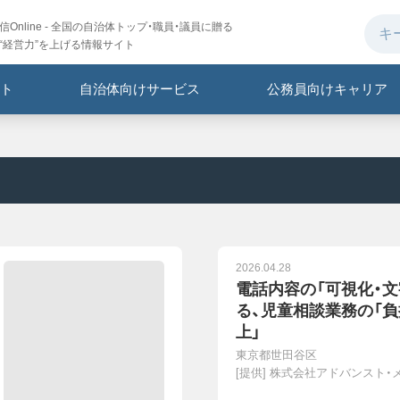
Online - 全国の自治体トップ・職員・議員に贈る
“経営力”を上げる情報サイト
ト
自治体向けサービス
公務員向けキャリア
2026.04.28
電話内容の「可視化・文
る、児童相談業務の「負
上」
東京都世田谷区
[提供]
株式会社アドバンスト・