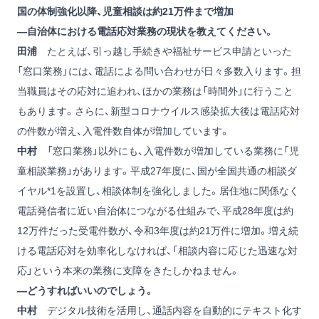
国の体制強化以降、児童相談は約21万件まで増加
―自治体における電話応対業務の現状を教えてください。
田浦
たとえば、引っ越し手続きや福祉サービス申請といった
「窓口業務」には、電話による問い合わせが日々多数入ります。担
当職員はその応対に追われ、ほかの業務は「時間外」に行うこと
もあります。さらに、新型コロナウイルス感染拡大後は電話応対
の件数が増え、入電件数自体が増加しています。
中村
「窓口業務」以外にも、入電件数が増加している業務に「児
童相談業務」があります。平成27年度に、国が全国共通の相談ダ
イヤル
*1
を設置し、相談体制を強化しました。居住地に関係なく
電話発信者に近い自治体につながる仕組みで、平成28年度は約
12万件だった受電件数が、令和3年度は約21万件に増加。増え続
ける電話応対を効率化しなければ、「相談内容に応じた迅速な対
応」という本来の業務に支障をきたしかねません。
―どうすればいいのでしょう。
中村
デジタル技術を活用し、通話内容を自動的にテキスト化す