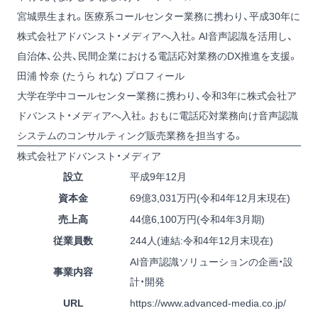
宮城県生まれ。医療系コールセンター業務に携わり、平成30年に
株式会社アドバンスト・メディアへ入社。AI音声認識を活用し、
自治体、公共、民間企業における電話応対業務のDX推進を支援。
田浦 怜奈 (たうら れな) プロフィール
大学在学中コールセンター業務に携わり、令和3年に株式会社ア
ドバンスト・メディアへ入社。おもに電話応対業務向け音声認識
システムのコンサルティング販売業務を担当する。
株式会社アドバンスト・メディア
設立
平成9年12月
資本金
69億3,031万円(令和4年12月末現在)
売上高
44億6,100万円(令和4年3月期)
従業員数
244人(連結:令和4年12月末現在)
AI音声認識ソリューションの企画・設
事業内容
計・開発
URL
https://www.advanced-media.co.jp/