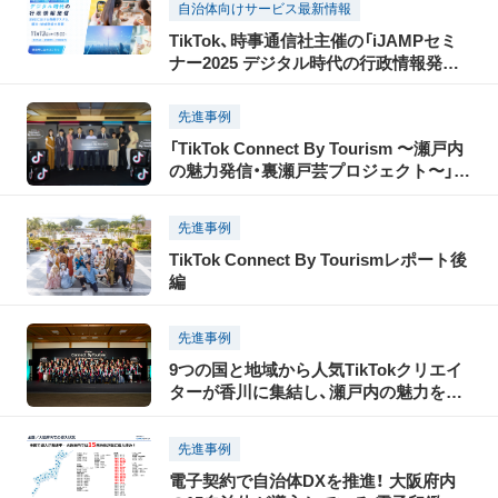
自治体向けサービス最新情報
TikTok、時事通信社主催の「iJAMPセミ
ナー2025 デジタル時代の行政情報発信」
に協賛。パブリックセクターをはじめ、
ショート動画クリエイターや、偽・誤情報
先進事例
に関する有識者の出演も決定
「TikTok Connect By Tourism 〜瀬戸内
の魅力発信・裏瀬戸芸プロジェクト〜」開
催レポート
先進事例
TikTok Connect By Tourismレポート後
編
先進事例
9つの国と地域から人気TikTokクリエイ
ターが香川に集結し、瀬戸内の魅力を
TikTokで世界に発信！「瀬戸内国際芸術祭
2025」に合わせて開催された「TikTok
先進事例
Connect By Tourism 〜瀬戸内の魅力発
電子契約で自治体DXを推進！ 大阪府内
信・裏瀬戸芸プロジェクト〜」開催レポー