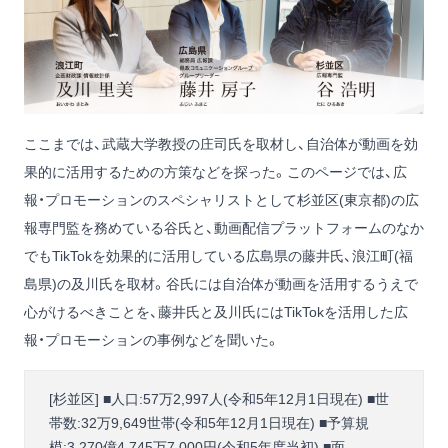
ここまでは、武蔵大学教授の庄司氏を取材し、自治体が動画を効
果的に活用するための方策などを探った。このページでは、広
報・プロモーションのスペシャリストとして杉並区(東京都)の広
報専門監を務めている谷氏と、動画配信プラットフォームのなか
でもTikTokを効果的に活用している広島県の藤井氏、浪江町(福
島県)の及川氏を取材。谷氏には自治体が動画を活用するうえで
心がけるべきことを、藤井氏と及川氏にはTikTokを活用した広
報・プロモーションの事例などを聞いた。
[杉並区] ■人口:57万2,997人(令和5年12月1日現在) ■世
帯数:32万9,649世帯(令和5年12月1日現在) ■予算規
模:3,270億4,745万7,000円(令和5年度当初) ■面