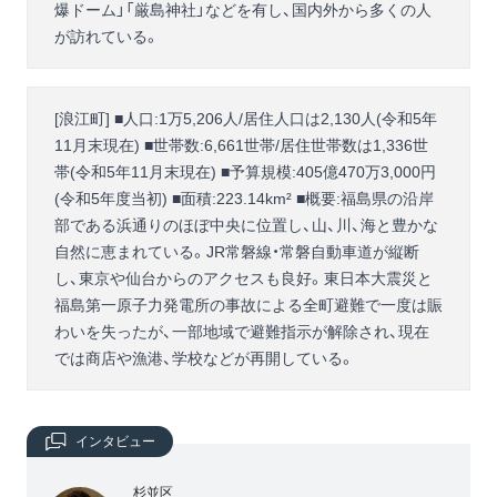
爆ドーム」「厳島神社」などを有し、国内外から多くの人
が訪れている。
[浪江町] ■人口:1万5,206人/居住人口は2,130人(令和5年
11月末現在) ■世帯数:6,661世帯/居住世帯数は1,336世
帯(令和5年11月末現在) ■予算規模:405億470万3,000円
(令和5年度当初) ■面積:223.14km² ■概要:福島県の沿岸
部である浜通りのほぼ中央に位置し、山、川、海と豊かな
自然に恵まれている。JR常磐線・常磐自動車道が縦断
し、東京や仙台からのアクセスも良好。東日本大震災と
福島第一原子力発電所の事故による全町避難で一度は賑
わいを失ったが、一部地域で避難指示が解除され、現在
では商店や漁港、学校などが再開している。
インタビュー
杉並区