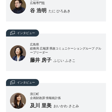
広報専門監
谷 浩明
たに ひろあき
インタビュー
広島県
総務局 広報課 県政コミュニケーショングループ グル
ープリーダー
藤井 房子
ふじい ふさこ
インタビュー
浪江町
企画財政課 情報統計係
及川 里美
おいかわ さとみ