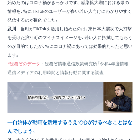
始めたのはコロナ禍がきっかけです。感染拡大期における県の
情報を、特にTikTokのユーザーが多い若い人向けにわかりやすく
発信するのが目的でした。
及川
当町がTikTokを活用し始めたのは、東日本大震災で大打撃
を受けた浪江町のマイナスイメージを、若い人に払拭してもらう
のが目的でしたが、特にコロナ禍にあっては効果的だったと思い
ます。
*総務省のデータ
: 総務省情報通信政策研究所「令和4年度情報
通信メディアの利用時間と情報行動に関する調査
―自治体が動画を活用するうえで心がけるべきことはな
んでしょう。