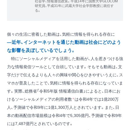
社会学、情報通信政策。平成14年に国際大学GLOCOM
研究員、平成31年に武蔵大学社会学部教授に就任す
る。
個々の生活に密着した動画は、気軽に情報を得られる存在に
―近年、インターネットを通じた動画は社会にどのよう
な影響を及ぼしているでしょう。
特にソーシャルメディアを活用した動画が、人を惹きつける強
力な情報発信ツールとして台頭しています。そもそも動画は、文
字だけで伝えるよりも人々の興味や関心をひきやすいうえに、ス
マホが普及したことで、気軽に情報を得られる存在になっていま
す。実際、総務省「令和5年版 情報通信白書」によると、日本にお
けるソーシャルメディアの利用者数
*
は令和4年では1億200万
人、予測値で令和9年に1億1,300万人とされています。また、日
本の動画配信市場規模は令和4年で5,305億円、予測値で令和9年
には7,487億円とされているのです。