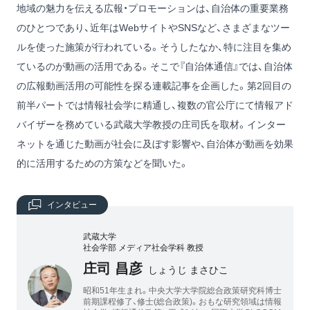
地域の魅力を伝える広報・プロモーションは、自治体の重要業務
のひとつであり、近年はWebサイトやSNSなど、さまざまなツー
ルを使った施策が行われている。そうしたなか、特に注目を集め
ているのが動画の活用である。そこで『自治体通信』では、自治体
の広報動画活用の可能性を探る連載記事を企画した。第2回目の
前半パートでは情報社会学に精通し、複数の官公庁にて情報アド
バイザーを務めている武蔵大学教授の庄司氏を取材。インター
ネットを通じた動画が社会に及ぼす影響や、自治体が動画を効果
的に活用するための方策などを聞いた。
インタビュー
武蔵大学
社会学部 メディア社会学科 教授
庄司 昌彦
しょうじ まさひこ
昭和51年生まれ。中央大学大学院総合政策研究科博士
前期課程修了、修士(総合政策)。おもな研究領域は情報