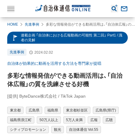
HOME
先進事例
多彩な情報発信ができる動画活用は、「自治体広報」の質を洗練させる好機
連載企画 「自治体における広報動画の可能性 第二回」 Part1 / 識
者の見解
先進事例
2024.02.02
自治体が効果的に動画を活用する方法を専門家が提唱
多彩な情報発信ができる動画活用は、「自治
体広報」の質を洗練させる好機
[提供] ByteDance株式会社 / TikTok Japan
東京都
広島県
福島県
東京都杉並区
広島県(県庁)
福島県浪江町
50万人以上
5万人未満
広報
広聴
シティプロモーション
観光
自治体通信 Vol.55