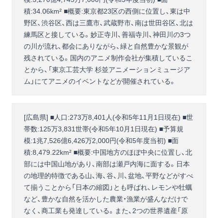
積:34.06km² ■概要:東京都23区の西側に位置し、東は中
野区、渋谷区、西は三鷹市、武蔵野市、南は世田谷区、北は
練馬区と接している。妙正寺川、善福寺川、神田川の3つ
の川が流れ、都会にありながら、緑と自然豊かな景観が
残されている。国内のアニメ制作会社が集積しているこ
とから、「東京工芸大学 杉並アニメーションミュージア
ム」にてアニメのイベントなどが開催されている。
[広島県] ■人口:273万8,401人(令和5年11月1日現在) ■世
帯数:125万3,831世帯(令和5年10月1日現在) ■予算規
模:1兆7,526億6,426万2,000円(令和5年度当初) ■面
積:8,479.22km² ■概要:中国地方のほぼ中央に位置し、北
部には中国山地があり、南部は瀬戸内海に面する。日本
の地理的特徴である山、海、谷、川、盆地、平野などがすべ
て揃うことから「日本の縮図」とも呼ばれ、レモンや牡蠣
など、豊かな自然を活かした農業・漁業が盛んなだけで
なく、商工業も発達している。また、2つの世界遺産「原