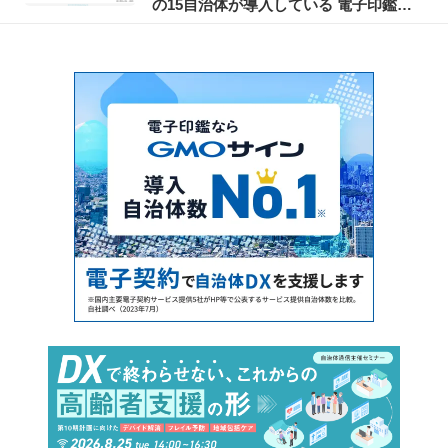
の15自治体が導入している 電子印鑑
ト（前編）
GMOサインとは？