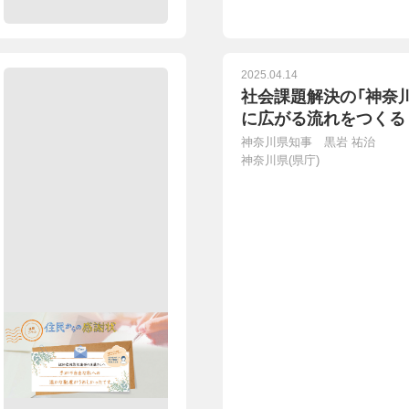
2025.04.14
社会課題解決の「神奈
に広がる流れをつくる
神奈川県知事 黒岩 祐治
神奈川県(県庁)