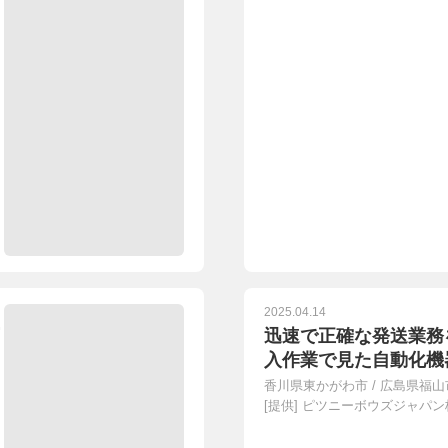
2025.04.14
迅速で正確な発送業務
入作業で見た自動化機
香川県東かがわ市
/
広島県福山
[提供]
ピツニーボウズジャパン