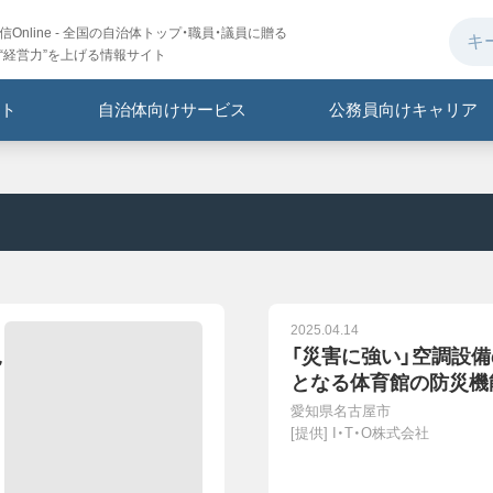
Online - 全国の自治体トップ・職員・議員に贈る
“経営力”を上げる情報サイト
ト
自治体向けサービス
公務員向けキャリア
2025.04.14
児
「災害に強い」空調設
となる体育館の防災機
愛知県名古屋市
[提供]
I・T・O株式会社