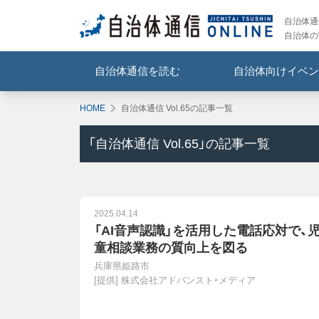
自治体通信
自治体の
自治体通信を読む
自治体向けイベン
HOME
自治体通信 Vol.65の記事一覧
「
自治体通信 Vol.65
」の記事一覧
2025.04.14
「AI音声認識」を活用した電話応対で、
童相談業務の質向上を図る
兵庫県姫路市
[提供]
株式会社アドバンスト・メディア