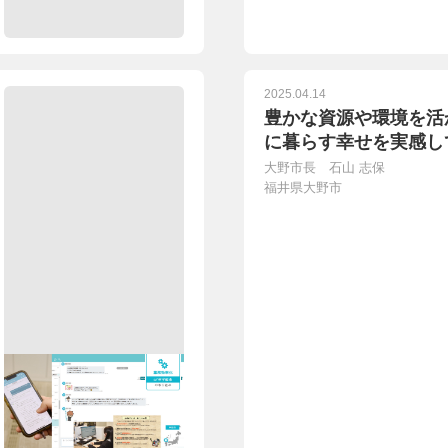
2025.04.14
豊かな資源や環境を活
に暮らす幸せを実感し
大野市長 石山 志保
福井県大野市