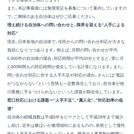
また、本記事最後には無償実証を募集について案内していますの
で、ご興味のある自治体はぜひご応募ください。
増え続ける自治体への問い合わせと、限界を迎える“人手による
対応”
現在、日本各地の自治体で、住民からの問い合わせ対応が大きな
負担になりつつあります。例えば、月間の問い合わせが平均
6,000件の自治体の場合、対応時間が平均20分とすると、実に月
2,000時間もの対応時間が発生している計算になります。また、
問い合わせ対応に対する人手不足や対応の遅れ、さらには“電話
がつながらない”という苦情も一定数発生しており、担当者が他
の業務に手をつけられないといった課題が顕在化しています。
窓口対応における課題ー“人手不足”、“属人化”、”対応効率の低
迷“
自治体の総職員数は平成6年をピークとして平成28年まで減少
し続け、近年は横ばいか微増傾向にあるものの、依然として慢性
的な人手不足が問題となっています。職員の人事異動や離職に