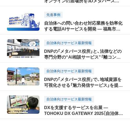
オンラインの居場所を3Dメタバースで
提供
先進事例
自治体への問い合わせ対応業務を効率化
する電話AIサービスを開発 ― 福島市と
実証実験を開始し、住民サービスの質の
向上を目指す ―
自治体向けサービス最新情報
DNPの「メタバース役所」と、法律などの
専門分野の“AI相談サービス”「離コンパ
ス」とが協業開始！ 家庭に関するお悩み
解決を支援します。
自治体向けサービス最新情報
DNPの「メタバース役所」で、地域資源を
可視化させる「魅力発信サービス」を提供
開始
自治体向けサービス最新情報
DXを支援するサービスを出展 ―
TOHOKU DX GATEWAY 2025［自治体向
けDX展示会］―