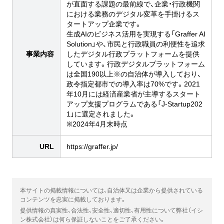
が直面する課題の最前線で、企業・行政機関
における業務のデジタル変革を手掛けるス
タートアップ企業です。
生成AIのビジネス活用を実現する「Graffer AI
Solution」や、市民と行政職員の利便性を追求
事業内容
したデジタル行政プラットフォームを提供
しています。行政デジタルプラットフォーム
は全国190以上※の自治体が導入しており、
政令指定都市での導入率は70%です。2021
年10月には経済産業省が主導するスタート
アップ支援プログラムである「J-Startup202
1」に選定されました。
※2024年4月末時点
URL
https://graffer.jp/
本サイトの掲載情報については、自治体又は企業から提供されている
コンテンツを忠実に掲載しております。
提供情報の真実性、合法性、安全性、適切性、有用性について弊社（イシ
ン株式会社）は何ら保証しないことをご了承ください。