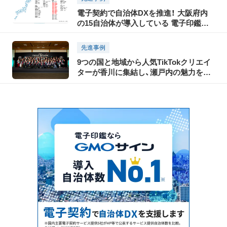
電子契約で自治体DXを推進！ 大阪府内
の15自治体が導入している 電子印鑑
GMOサインとは？
先進事例
9つの国と地域から人気TikTokクリエイ
ターが香川に集結し、瀬戸内の魅力を
TikTokで世界に発信！「瀬戸内国際芸術祭
2025」に合わせて開催された「TikTok
Connect By Tourism 〜瀬戸内の魅力発
信・裏瀬戸芸プロジェクト〜」開催レポー
ト（前編）