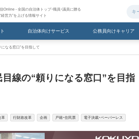
Online - 全国の自治体トップ・職員・議員に贈る
“経営力”を上げる情報サイト
ト
自治体向けサービス
公務員向けキャリア
りになる窓口”を目指して
目線の“頼りになる窓口”を目指
改革
行財政改革
企画
戸籍・住民票
電子決裁・ペーパーレス