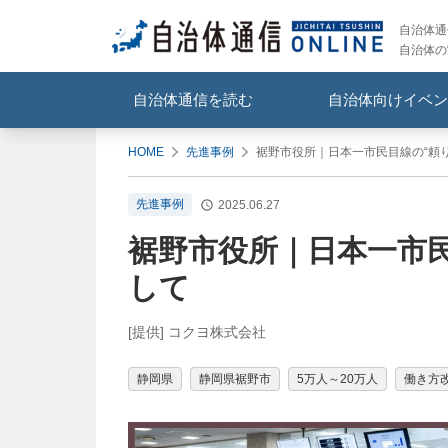
自治体通信
自治体の
自治体通信を読む
自治体向けイベン
HOME
先進事例
裾野市役所｜日本一市民目線の“頼
先進事例
2025.06.27
裾野市役所｜日本一市民
して
[提供] コクヨ株式会社
静岡県
静岡県裾野市
5万人～20万人
働き方