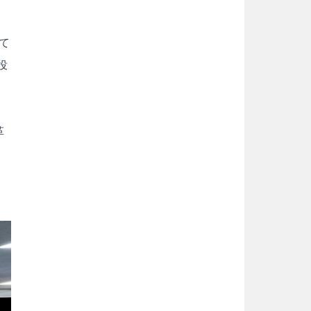
口
て
役
革
。