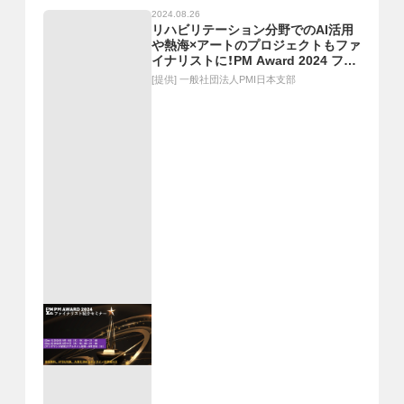
2024.08.26
リハビリテーション分野でのAI活用
や熱海×アートのプロジェクトもファ
イナリストに！PM Award 2024 ファ
イナリスト紹介セミナーを視聴し日
[提供]
一般社団法人PMI日本支部
本の優れたプロジェクトを知ろう！！