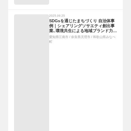
2025.09.25
SDGsを通じたまちづくり 自治体事
例｜シェアリングソサエティ創出事
業、環境共生による地域ブランド力向
上プロジェクト、多世代共創事業「み
愛知県江南市
/
奈良県天理市
/
和歌山県みなべ
なべ梅ラーニングコモンズ」
町