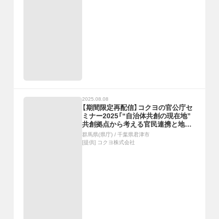
2025.08.08
【期間限定再配信】コクヨの官公庁セ
ミナー2025「“自治体共創の現在地”
共創拠点から考える官民連携と地域
活性化」
群馬県(県庁)
/
千葉県君津市
[提供]
コクヨ株式会社