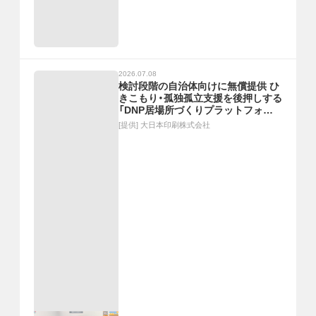
2026.07.08
検討段階の自治体向けに無償提供 ひ
きこもり・孤独孤立支援を後押しする
「DNP居場所づくりプラットフォー
ム」 ― 先着5自治体のトライアル実
[提供]
大日本印刷株式会社
施 ―