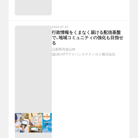
2024.07.22
行政情報をくまなく届ける配信基盤
で、地域コミュニティの強化も目指せ
る
山梨県丹波山村
[提供]
NTTアドバンステクノロジ株式会社