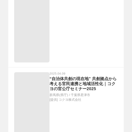
2025.04.09
“自治体共創の現在地” 共創拠点から
考える官民連携と地域活性化｜コク
ヨの官公庁セミナー2025
群馬県(県庁)
/
千葉県君津市
[提供]
コクヨ株式会社