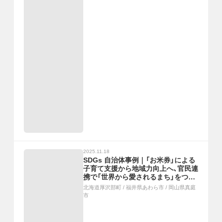
2025.11.18
SDGs 自治体事例｜「お米券」による
子育て支援から地域力向上へ、官民連
携で「世界から愛されるまち」をつく
る、デジタル地域通貨による地域活性
北海道厚沢部町
/
福井県あわら市
/
岡山県真庭
化
市