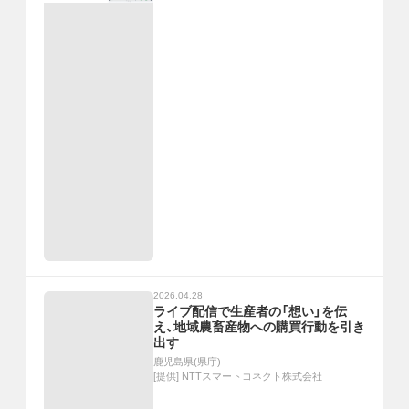
2026.04.28
ライブ配信で生産者の「想い」を伝
え、地域農畜産物への購買行動を引き
出す
鹿児島県(県庁)
[提供]
NTTスマートコネクト株式会社