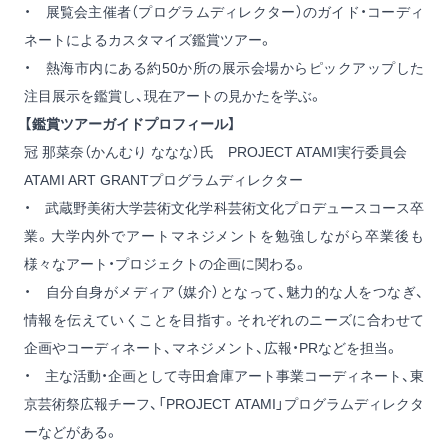
・ 展覧会主催者（プログラムディレクター）のガイド・コーディ
ネートによるカスタマイズ鑑賞ツアー。
・ 熱海市内にある約50か所の展示会場からピックアップした
注目展示を鑑賞し、現在アートの見かたを学ぶ。
【鑑賞ツアーガイドプロフィール】
冠 那菜奈（かんむり ななな）氏 PROJECT ATAMI実行委員会
ATAMI ART GRANTプログラムディレクター
・ 武蔵野美術大学芸術文化学科芸術文化プロデュースコース卒
業。大学内外でアートマネジメントを勉強しながら卒業後も
様々なアート・プロジェクトの企画に関わる。
・ 自分自身がメディア（媒介）となって、魅力的な人をつなぎ、
情報を伝えていくことを目指す。それぞれのニーズに合わせて
企画やコーディネート、マネジメント、広報・PRなどを担当。
・ 主な活動・企画として寺田倉庫アート事業コーディネート、東
京芸術祭広報チーフ、「PROJECT ATAMI」プログラムディレクタ
ーなどがある。