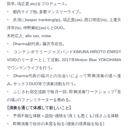
田学、塙正貴,etc)をプロデュース。
・ 都内ライブ他、多数マンスリーライブ。
・ 共演にkasper tranberg(tp)、塙正貴(as)、西口明宏(ts)、上運天
淳市(ts)、仲野麻紀(as)らとDUO。
木村広人, alto sax, noise
・ Dharma副代表。藤沢市在住。
・ コンテンポラリージャズバンドKIMURA HIROTO ENRGY
VOIDのリーダーとして活動、2017年Motion Blue YOKOHAMA
でワンマンライブを行う。
・ Dharma代表の福川との出会いによって即興演奏の道へ進
み、サックスDUO等で演奏活動を行う。
・ ふじさわ宿交流館で毎月一回、即興演奏ワークショップ「音
の場」のファシリテーターを務める。
【演奏を通じて体感して欲しいこと】
・ 予測不能な体験＝認知・感情を（良くも悪くも）揺さぶる体験
・ 即興演奏で自分の本質を知る（感覚の境界線を知る）