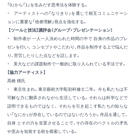
「0」から「1」を生みだす思考法を体験する。
・ アーティストへの「なりきり」を通じて相互コミュニケーシ
ョンに重要な「他者理解」視点を強化する。
【ツールと技法】講評会（グループ・プレゼンテーション）
・ 制作者が 一人一人決められた時間の中で 自身の作品のプレ
ゼンを行い、 コンセプトやこだわり、作品を制作する上で悩んだ
り、苦労したりした点などを話します。
・ 美大などの課題制作で一般的に取り入られている手法です。
【協力アーティスト】
髙橋 穣氏
・ 東京生まれ。東京藝術大学彫刻科修士二年。 今も私たちは不
可解な力に翻弄されながら生活している。それらは科学などで
説明できるものではなく、 それらを引き起こす私たちの知らな
い「なにか」が存在しているのではないだろうか。作品を通して、
自身 とその力を並置させることで、その存在のベクトルの矛先
や歪みを知覚する術を模索している。