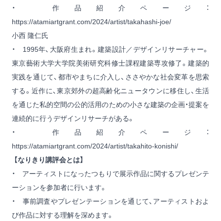
・ 作品紹介ページ：
https://atamiartgrant.com/2024/artist/takahashi-joe/
小西 隆仁氏
・ 1995年、大阪府生まれ。建築設計／デザインリサーチャー。
東京藝術大学大学院美術研究科修士課程建築専攻修了。建築的
実践を通じて、都市やまちに介入し、ささやかな社会変革を思索
する。近作に、東京郊外の超高齢化ニュータウンに移住し、生活
を通じた私的空間の公的活用のための小さな建築の企画・提案を
連続的に行うデザインリサーチがある。
・ 作品紹介ページ：
https://atamiartgrant.com/2024/artist/takahito-konishi/
【なりきり講評会とは】
・ アーティストになったつもりで展示作品に関するプレゼンテ
ーションを参加者に行います。
・ 事前調査やプレゼンテーションを通じて、アーティストおよ
び作品に対する理解を深めます。