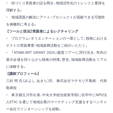
・ 街づくり実践者の話を聞き、地域活性化のトレンドと要諦を
理解する。
・ 地域課題の解決にアート・プロジェクトが貢献できる可能性
を俯瞰的に考える。
【ツールと技法】実践者によるレクチャリング
・ プログラム・オリエンテーションの一環として、熱海における
ゲストの実践事業・地域振興活動をご紹介いただく。
・ 「ATAMI ART GRANT 2024」鑑賞ツアーに同行頂き、市内の
展示会場を回りながら熱海の特徴、歴史、地域振興活動をリアル
に体験する。
【講師プロフィール】
三好 明 氏（みよし あきら）氏 株式会社マチモリ不動産 代表
取締役
・ 東京都立川市出身、中央大学総合政策学部に在学中にNPO法
人ETIC.を通じて地域企業のマーケティング支援をするベンチャ
ー会社でインターンシップを経験。