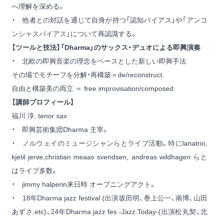
へ理解を深める。
・ 他者との対話を通じて自身が持つ「認知バイアス」や「アンコ
ンシャスバイアス」について再認識する。
【ツールと技法】「Dharma」のサックス・デュオによる即興演奏
・ 北欧の即興音楽の理念をベースとした新しい即興手法
その場でモチーフを分解・再構築＝de/reconstruct.
自由と構築美の両立 ＝ free improvisation/composed
【講師プロフィール】
福川 淳, tenor sax
・ 即興芸術集団Dharma 主宰。
・ ノルウェイのミュージシャンらとライブ活動。特にlanatrio,
kjetil jerve,christian meaas svendsen, andreas wildhagen らと
はライブ多数。
・ jimmy halperin来日時 オープニングアクト。
・ 18年Dharma jazz festival (出演坂田明、巻上公一、南博、山田
あずさ,etc)、24年Dharma jazz fes -Jazz Today-(出演松丸契、北