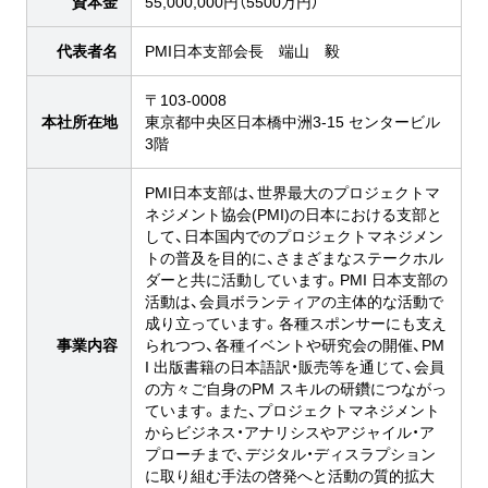
資本金
55,000,000円（5500万円）
代表者名
PMI日本支部会長 端山 毅
〒103-0008
本社所在地
東京都中央区日本橋中洲3-15 センタービル
3階
PMI日本支部は、世界最大のプロジェクトマ
ネジメント協会(PMI)の日本における支部と
して、日本国内でのプロジェクトマネジメン
トの普及を目的に、さまざまなステークホル
ダーと共に活動しています。PMI 日本支部の
活動は、会員ボランティアの主体的な活動で
成り立っています。各種スポンサーにも支え
事業内容
られつつ、各種イベントや研究会の開催、PM
I 出版書籍の日本語訳・販売等を通じて、会員
の方々ご自身のPM スキルの研鑽につながっ
ています。また、プロジェクトマネジメント
からビジネス・アナリシスやアジャイル・ア
プローチまで、デジタル・ディスラプション
に取り組む手法の啓発へと活動の質的拡大