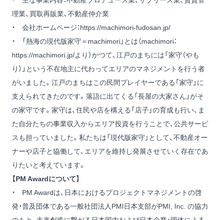
・ 主な事業内容：不動産プロデュース業、サブリース業、賃貸管
理業、買取再販業、不動産仲介業
・ 会社ホームページ：
https://machimori-fudosan.jp/
・ 「熱海の現代版家守＝machimori」とは（machimori：
https://machimori.jp/
より）かつて、江戸のまちには「家守（やも
り）」という不在地主に代わってエリアのマネジメントを行う者
がいました。江戸のまちはこの民間プレイヤーである「家守」に
支えられてきたのです。落語に出てくる「長屋の大家さん」がそ
の家守です。家守は、住民や店を構える「店子」の育成も行い、ま
た自分たちの事業収入からエリア投資を行うことで、公共サービ
スも担っていました。私たちは「現代版家守」として、不動産オー
ナーや店子と協働して、エリアを維持し発展させていく存在であ
りたいと考えています。
【PM Awardについて】
・ PM Awardは、日本におけるプロジェクトマネジメントの啓
発・普及団体である一般社団法人PMI日本支部がPMI, Inc. の協力