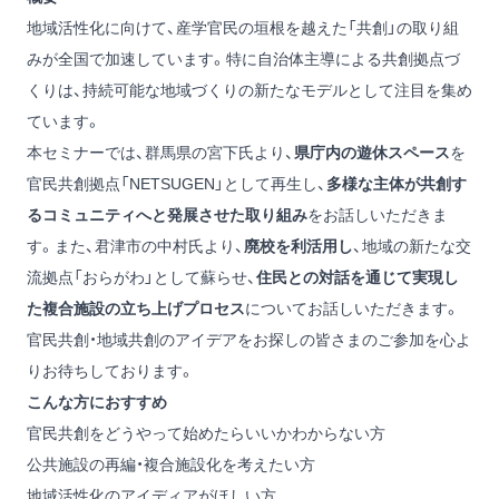
地域活性化に向けて、産学官民の垣根を越えた「共創」の取り組
みが全国で加速しています。特に自治体主導による共創拠点づ
くりは、持続可能な地域づくりの新たなモデルとして注目を集め
ています。
本セミナーでは、群馬県の宮下氏より、
県庁内の遊休スペース
を
官民共創拠点「NETSUGEN」として再生し、
多様な主体が共創す
るコミュニティへと発展させた取り組み
をお話しいただきま
す。また、君津市の中村氏より、
廃校を利活用し
、地域の新たな交
流拠点「おらがわ」として蘇らせ、
住民との対話を通じて実現し
た複合施設の立ち上げプロセス
についてお話しいただきます。
官民共創・地域共創のアイデアをお探しの皆さまのご参加を心よ
りお待ちしております。
こんな方におすすめ
官民共創をどうやって始めたらいいかわからない方
公共施設の再編・複合施設化を考えたい方
地域活性化のアイディアがほしい方