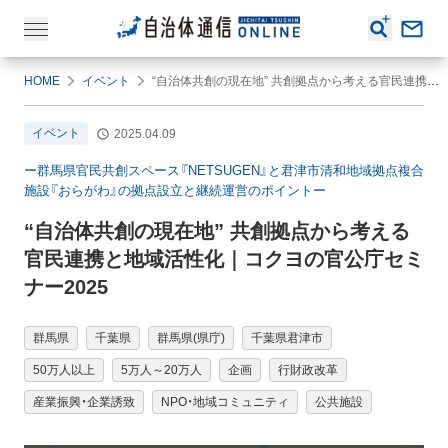
HOME
イベント
“自治体共創の現在地” 共創拠点から考える官民連携と地域活性化｜コクヨの官公庁セミナー2025
イベント
2025.04.09
ー群馬県官民共創スペース『NETSUGEN』と君津市清和地域拠点複合
施設『おらがわ』の拠点設立と継続運営のポイントー
“自治体共創の現在地” 共創拠点から考える
官民連携と地域活性化｜コクヨの官公庁セミ
ナー2025
群馬県
千葉県
群馬県(県庁)
千葉県君津市
50万人以上
5万人～20万人
企画
行財政改革
産業振興・企業誘致
NPO・地域コミュニティ
公共施設