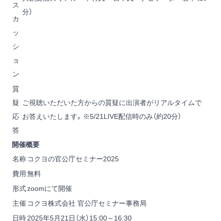
ス
分）
カ
ッ
シ
ョ
ン
質
疑
ご視聴いただいた方からの質疑に出演者がリアルタイムで
応
お答えいたします。※5/21LIVE配信時のみ（約20分）
答
開催概要
名称
コクヨの官公庁セミナー2025
費用
無料
形式
zoomにて開催
主催
コクヨ株式会社 官公庁セミナー事務局
日時
2025年5月21日（水）15:00～16:30