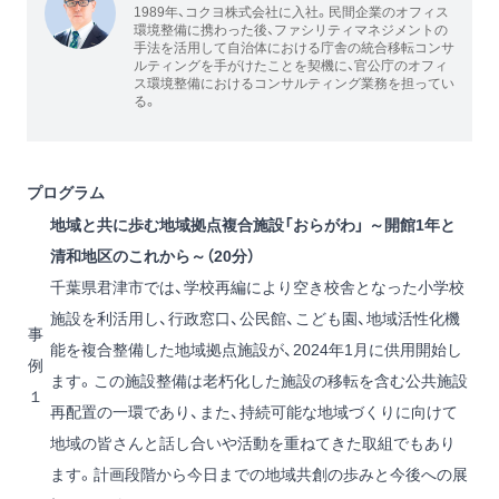
1989年、コクヨ株式会社に入社。民間企業のオフィス
環境整備に携わった後、ファシリティマネジメントの
手法を活用して自治体における庁舎の統合移転コンサ
ルティングを手がけたことを契機に、官公庁のオフィ
ス環境整備におけるコンサルティング業務を担ってい
る。
プログラム
地域と共に歩む地域拠点複合施設「おらがわ」 ～開館1年と
清和地区のこれから～（20分）
千葉県君津市では、学校再編により空き校舎となった小学校
施設を利活用し、行政窓口、公民館、こども園、地域活性化機
事
能を複合整備した地域拠点施設が、2024年1月に供用開始し
例
ます。この施設整備は老朽化した施設の移転を含む公共施設
１
再配置の一環であり、また、持続可能な地域づくりに向けて
地域の皆さんと話し合いや活動を重ねてきた取組でもあり
ます。計画段階から今日までの地域共創の歩みと今後への展