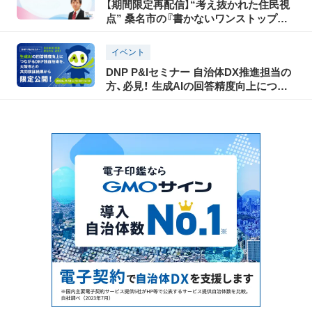
【期間限定再配信】“考え抜かれた住民視
点” 桑名市の『書かないワンストップ窓
口』
イベント
DNP P&Iセミナー 自治体DX推進担当の
方、必見！ 生成AIの回答精度向上につな
がるDNP独自技術を、 大阪市との共同検
証結果から限定公開！