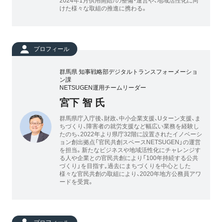
2024年1月供用開始）の整備・運営や、地域活性化に向
けた様々な取組の推進に携わる。
プロフィール
群馬県 知事戦略部デジタルトランスフォーメーショ
ン課
NETSUGEN運用チームリーダー
宮下 智 氏
群馬県庁入庁後、財政、中小企業支援、Uターン支援、ま
ちづくり、障害者の就労支援など幅広い業務を経験し
たのち、2022年より県庁32階に設置されたイノベーシ
ョン創出拠点「官民共創スペースNETSUGEN」の運営
を担当。新たなビジネスや地域活性化にチャレンジす
る人や企業との官民共創により「100年持続する公共
づくり」を目指す｡過去にまちづくりを中心とした
様々な官民共創の取組により、2020年地方公務員アワ
ードを受賞。