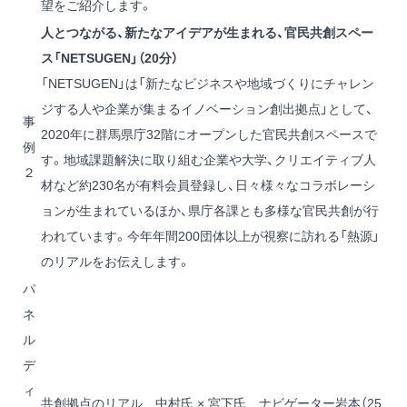
望をご紹介します。
人とつながる、新たなアイデアが生まれる、官民共創スペー
ス「NETSUGEN」（20分）
「NETSUGEN」は「新たなビジネスや地域づくりにチャレン
ジする人や企業が集まるイノベーション創出拠点」として、
事
2020年に群馬県庁32階にオープンした官民共創スペースで
例
す。地域課題解決に取り組む企業や大学、クリエイティブ人
２
材など約230名が有料会員登録し、日々様々なコラボレーシ
ョンが生まれているほか、県庁各課とも多様な官民共創が行
われています。今年年間200団体以上が視察に訪れる「熱源」
のリアルをお伝えします。
パ
ネ
ル
デ
ィ
共創拠点のリアル 中村氏 × 宮下氏 ナビゲーター岩本（25