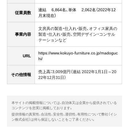
連結 6,864名、単体 2,062名（2022年12
従業員数
月末現在）
文房具の製造・仕入れ・販売、オフィス家具の
事業内容
製造・仕入れ・販売、空間デザイン・コンサル
テーションなど
https://www.kokuyo-furniture.co.jp/madoguc
URL
hi/
売上高：
3,009億円（連結 2022年1月1日～20
その他情報
22年12月31日）
本サイトの掲載情報については、自治体又は企業から提供されている
コンテンツを忠実に掲載しております。
提供情報の真実性、合法性、安全性、適切性、有用性について弊社（イシ
ン株式会社）は何ら保証しないことをご了承ください。