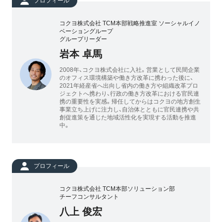
プロフィール
コクヨ株式会社 TCM本部戦略推進室 ソーシャルイノ
ベーショングループ
グループリーダー
岩本 卓馬
2008年、コクヨ株式会社に入社。営業として民間企業
のオフィス環境構築や働き方改革に携わった後に、
2021年経産省へ出向し省内の働き方や組織改革プロ
ジェクトへ携わり、行政の働き方改革における官民連
携の重要性を実感。帰任してからはコクヨの地方創生
事業立ち上げに注力し、自治体とともに官民連携や共
創促進策を通じた地域活性化を実現する活動を推進
中。
プロフィール
コクヨ株式会社 TCM本部ソリューション部
チーフコンサルタント
八上 俊宏