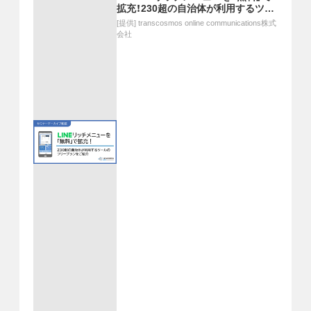
拡充！230超の自治体が利用するツー
ルのフリープランをご紹介
[提供]
transcosmos online communications株式
会社