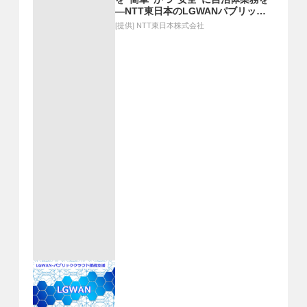
―NTT東日本のLGWANパブリック
クラウド接続支援サービス―
[提供]
NTT東日本株式会社