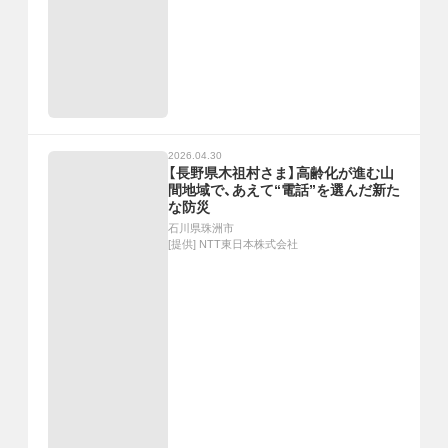
2026.04.30
【長野県木祖村さま】高齢化が進む山
間地域で、あえて“電話”を選んだ新た
な防災
石川県珠洲市
[提供]
NTT東日本株式会社