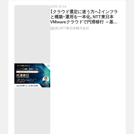
2025.10.14
【クラウド選定に迷う方へ】インフラ
と構築・運用を一本化、NTT東日本
VMwareクラウドで円滑移行 ～基盤
から運用の一元サポートのメリット
[提供]
NTT東日本株式会社
とLGWAN・SINET対応で多様なニー
ズに応える基盤を解説～