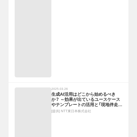
2025.03.26
生成AI活用はどこから始めるべき
か？ ～効果が出ているユースケース
やテンプレートの活用と「現地伴走」
の重要性～
[提供]
NTT東日本株式会社