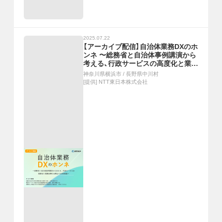
2025.07.22
【アーカイブ配信】自治体業務DXのホ
ンネ 〜総務省と自治体事例講演から
考える、行政サービスの高度化と業務
効率化を両立するDX推進〜
神奈川県横浜市
/
長野県中川村
[提供]
NTT東日本株式会社