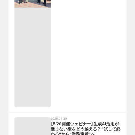
2026.04.30
【5/26開催ウェビナー】生成AI活用が
進まない壁をどう越える？ "試して終
わる"から"業務定着"へ