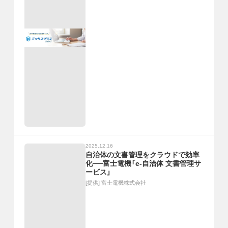
2025.12.16
自治体の文書管理をクラウドで効率
化──富士電機「e-自治体 文書管理サ
ービス」
[提供]
富士電機株式会社