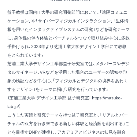
益子教授は国内IT大手の研究開発部門において、「遠隔コミュニ
ケーション」や「サイバーフィジカルインタラクション」「生体情
報を用いたインタラクティブシステムの研究」などを研究テーマ
に、身体性の伴う体験とバーチャルをつなぐ取り組み中心に多数
手掛けられ、2023年より芝浦工業大学デザイン工学部にて教鞭
をとられています。
芝浦工業大学デザイン工学部益子研究室では、メタバースやデジ
タルサイネージ、VRなどを活用した場合のユーザーの認知や印
象の検証などを中心に、「フィジカルとデジタルの境界をあわく
するデザイン」をテーマに掲げ、研究を行っています。
（芝浦工業大学 デザイン工学部 益子研究室：
https://masuko-
lab.jp/
）
こうした実績と研究テーマを持つ益子研究室と、「リアルとバー
チャルの双方を行き来できる新しい体験と経済圏を創出する」こ
とを目指すDNPが連携し、アカデミアとビジネスの知見を融合