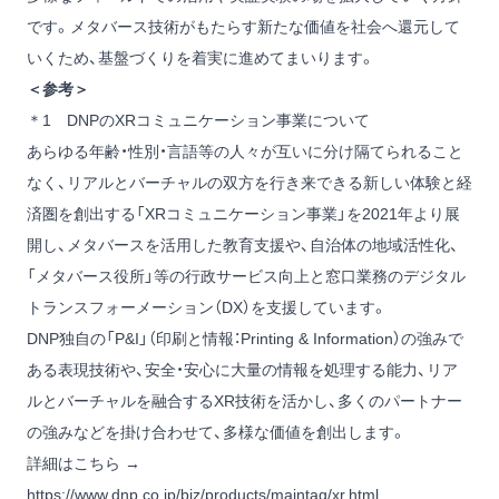
です。メタバース技術がもたらす新たな価値を社会へ還元して
いくため、基盤づくりを着実に進めてまいります。
＜参考＞
＊1 DNPのXRコミュニケーション事業について
あらゆる年齢・性別・言語等の人々が互いに分け隔てられること
なく、リアルとバーチャルの双方を行き来できる新しい体験と経
済圏を創出する「XRコミュニケーション事業」を2021年より展
開し、メタバースを活用した教育支援や、自治体の地域活性化、
「メタバース役所」等の行政サービス向上と窓口業務のデジタル
トランスフォーメーション（DX）を支援しています。
DNP独自の「P&I」（印刷と情報：Printing & Information）の強みで
ある表現技術や、安全・安心に大量の情報を処理する能力、リア
ルとバーチャルを融合するXR技術を活かし、多くのパートナー
の強みなどを掛け合わせて、多様な価値を創出します。
詳細はこちら →
https://www.dnp.co.jp/biz/products/maintag/xr.html