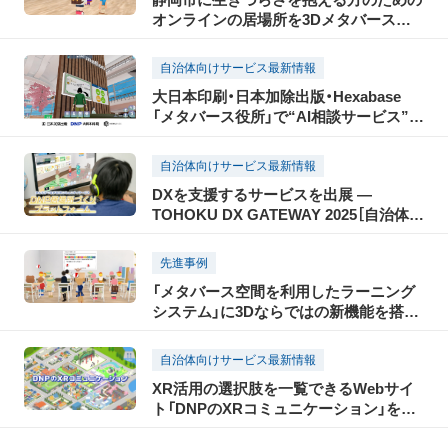
オンラインの居場所を3Dメタバースで
提供
自治体向けサービス最新情報
大日本印刷・日本加除出版・Hexabase
「メタバース役所」で“AI相談サービス”の
実証を開始
自治体向けサービス最新情報
DXを支援するサービスを出展 ―
TOHOKU DX GATEWAY 2025［自治体向
けDX展示会］―
先進事例
「メタバース空間を利用したラーニング
システム」に3Dならではの新機能を搭
載 ～多様なアイデンティティを選べる
アバターやコミュニケーション促進ツー
自治体向けサービス最新情報
ルを追加～
XR活用の選択肢を一覧できるWebサイ
ト「DNPのXRコミュニケーション」を公
開