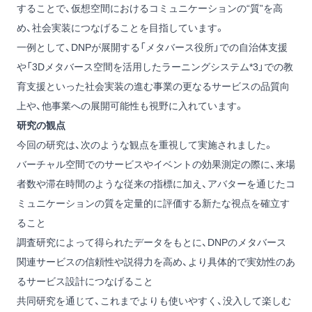
することで、仮想空間におけるコミュニケーションの“質”を高
め、社会実装につなげることを目指しています。
一例として、DNPが展開する「メタバース役所」での自治体支援
や「3Dメタバース空間を活用したラーニングシステム*3」での教
育支援といった社会実装の進む事業の更なるサービスの品質向
上や、他事業への展開可能性も視野に入れています。
研究の観点
今回の研究は、次のような観点を重視して実施されました。
バーチャル空間でのサービスやイベントの効果測定の際に、来場
者数や滞在時間のような従来の指標に加え、アバターを通じたコ
ミュニケーションの質を定量的に評価する新たな視点を確立す
ること
調査研究によって得られたデータをもとに、DNPのメタバース
関連サービスの信頼性や説得力を高め、より具体的で実効性のあ
るサービス設計につなげること
共同研究を通じて、これまでよりも使いやすく、没入して楽しむ