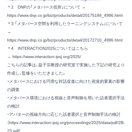
＊2 DNPの「メタバース役所」について →
https://www.dnp.co.jp/biz/products/detail/20175184_4986.html
＊3 「メタバース空間を利用したラーニングシステム」について
→
https://www.dnp.co.jp/biz/products/detail/20172710_4986.html
＊4 INTERACTION2025についてはこちら
→
https://www.interaction-ipsj.org/2025/
こちらの記事は、益子宗教授の研究室で実施した下記の研究より
作成し、監修をいただきました。
・メタバースにおける円滑な対話促進に向けた視覚的要素の影響
の調査
・メタバース環境における視線と音声制御を用いた話者選択手法
の検討
・アバターの視線方向に応じた話者選択と音声制御手法の検討
（
https://www.interaction-ipsj.org/proceedings/2025/data/pdf/2B-
23.pdf
）