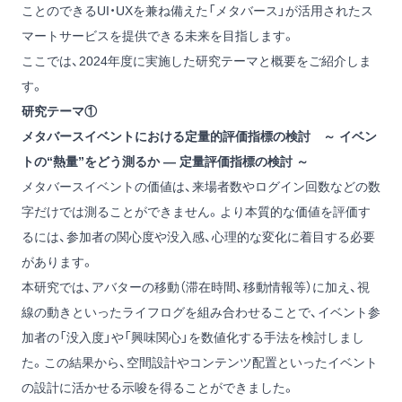
ことのできるUI・UXを兼ね備えた「メタバース」が活用されたス
マートサービスを提供できる未来を目指します。
ここでは、2024年度に実施した研究テーマと概要をご紹介しま
す。
研究テーマ①
メタバースイベントにおける定量的評価指標の検討 ～ イベン
トの“熱量”をどう測るか ― 定量評価指標の検討 ～
メタバースイベントの価値は、来場者数やログイン回数などの数
字だけでは測ることができません。より本質的な価値を評価す
るには、参加者の関心度や没入感、心理的な変化に着目する必要
があります。
本研究では、アバターの移動（滞在時間、移動情報等）に加え、視
線の動きといったライフログを組み合わせることで、イベント参
加者の「没入度」や「興味関心」を数値化する手法を検討しまし
た。この結果から、空間設計やコンテンツ配置といったイベント
の設計に活かせる示唆を得ることができました。