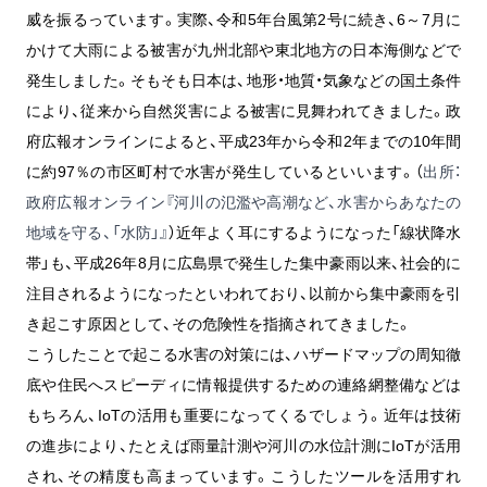
威を振るっています。実際、令和5年台風第2号に続き、6～7月に
かけて大雨による被害が九州北部や東北地方の日本海側などで
発生しました。そもそも日本は、地形・地質・気象などの国土条件
により、従来から自然災害による被害に見舞われてきました。政
府広報オンラインによると、平成23年から令和2年までの10年間
に約97％の市区町村で水害が発生しているといいます。（
出所：
政府広報オンライン『河川の氾濫や高潮など、水害からあなたの
地域を守る、「水防」』
）近年よく耳にするようになった「線状降水
帯」も、平成26年8月に広島県で発生した集中豪雨以来、社会的に
注目されるようになったといわれており、以前から集中豪雨を引
き起こす原因として、その危険性を指摘されてきました。
こうしたことで起こる水害の対策には、ハザードマップの周知徹
底や住民へスピーディに情報提供するための連絡網整備などは
もちろん、IoTの活用も重要になってくるでしょう。近年は技術
の進歩により、たとえば雨量計測や河川の水位計測にIoTが活用
され、その精度も高まっています。こうしたツールを活用すれ