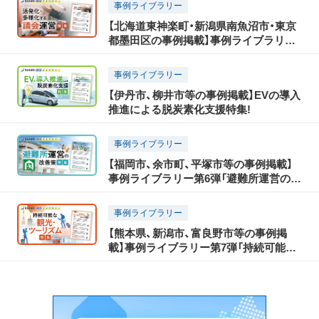
事例ライブラリー
【北海道東神楽町・新潟県南魚沼市・東京
都墨田区の事例掲載】事例ライブラリー
第4弾「活発化・多様化する議会運営特
集」！
事例ライブラリー
【伊丹市、柳井市等の事例掲載】EVの導入
推進による脱炭素化支援特集!
事例ライブラリー
【福岡市、余市町、平塚市等の事例掲載】
事例ライブラリー第6弾「避難所運営の改
善策特集」！
事例ライブラリー
【熊本県、新潟市、富良野市等の事例掲
載】事例ライブラリー第7弾「持続可能な
観光・ツーリズム特集」！