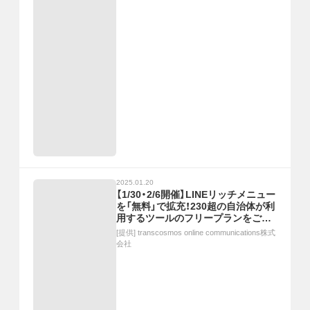
2025.01.20
【1/30・2/6開催】LINEリッチメニュー
を「無料」で拡充！230超の自治体が利
用するツールのフリープランをご紹
介：無料オンラインセミナー
[提供]
transcosmos online communications株式
会社