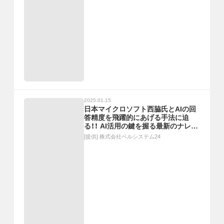
2025.01.15
日本マイクロソフト西脇氏とAIの回
答精度を飛躍的にあげる手法に迫
る！！ AI活用の鍵を握る最新のナレッ
ジ自動生成
[提供]
株式会社ベルシステム24