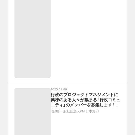
2025.01.06
行政のプロジェクトマネジメントに
興味のある人々が集まる「行政コミュ
ニティ」のメンバーを募集します！
【キックオフ会（Zoom）： 1/16（木）19
[提供]
一般社団法人PMI日本支部
時～20時30分】