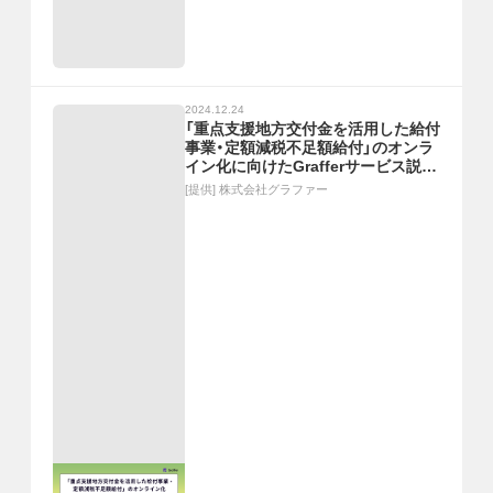
2024.12.24
「重点支援地方交付金を活用した給付
事業・定額減税不足額給付」のオンラ
イン化に向けたGrafferサービス説明
会
[提供]
株式会社グラファー