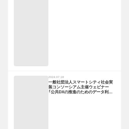
2024.07.18
一般社団法人スマートシティ社会実
装コンソーシアム主催ウェビナー
「公共DXの推進のためのデータ利活
用の実践とデータ連携基盤の整備ビ
ジョン」