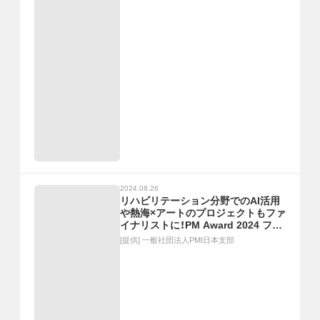
2024.08.26
リハビリテーション分野でのAI活用
や熱海×アートのプロジェクトもファ
イナリストに！PM Award 2024 ファ
イナリスト紹介セミナーを視聴し日
[提供]
一般社団法人PMI日本支部
本の優れたプロジェクトを知ろう！！