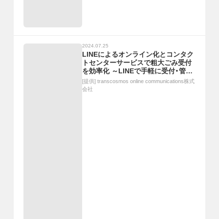
2024.07.25
LINEによるオンライン化とコンタク
トセンターサービスで粗大ごみ受付
を効率化 ～LINEで手軽に受付・管理
する方法とは～
[提供]
transcosmos online communications株式
会社