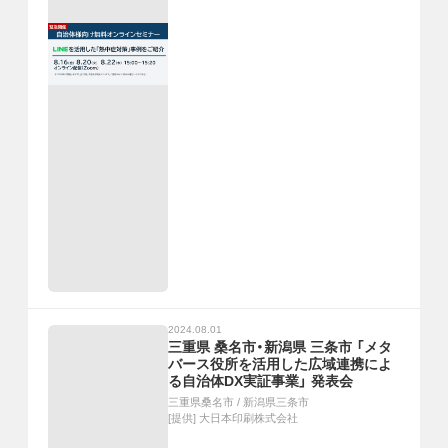
2024.08.01
三重県 桑名市・新潟県 三条市 「メタ
バース役所を活用した広域連携によ
る自治体DX実証事業」 発表会
三重県桑名市
/
新潟県三条市
[提供]
大日本印刷株式会社