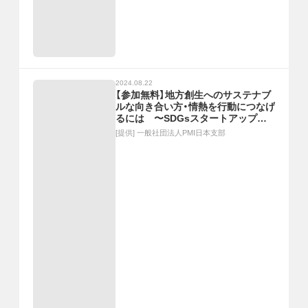
2024.08.22
【参加無料】地方創生へのサステナブ
ルな向き合い方・情熱を行動につなげ
るには 〜SDGsスタートアップセ
ミナー2024秋～
[提供]
一般社団法人PMI日本支部