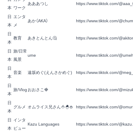
あああつし
https://www.tiktok.com/@aaa_
本
ワーク
日
エンタ
あか（AKA）
https://www.tiktok.com/@chu
本
メ
日
教育
あきとんとん🤔
https://www.tiktok.com/@akito
本
日
旅/日常
ume
https://www.tiktok.com/@ume
本
風景
日
音楽
遠坂めぐ(えんさかめぐ)
https://www.tiktok.com/@meg
本
日
旅/Vlog
おおさこ🍓
https://www.tiktok.com/@mizu
本
日
グルメ
オムライス兄さん🍅🐣🍚
https://www.tiktok.com/@omur
本
日
インタ
Kazu Languages
https://www.tiktok.com/@kazu
本
ビュー