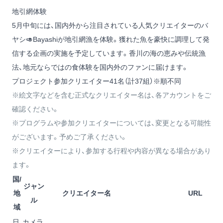
地引網体験
5月中旬には、国内外から注目されている人気クリエイターの
バ
ヤシ🥑Bayashi
が地引網漁を体験。獲れた魚を豪快に調理して発
信する企画の実施を予定しています。香川の海の恵みや伝統漁
法、地元ならではの食体験を国内外のファンに届けます。
プロジェクト参加クリエイター41名（計37組）※順不同
※絵文字などを含む正式なクリエイター名は、各アカウントをご
確認ください。
※プログラムや参加クリエイターについては、変更となる可能性
がございます。予めご了承ください。
※クリエイターにより、参加する行程や内容が異なる場合があり
ます。
国/
ジャン
地
クリエイター名
URL
ル
域
日
カメラ