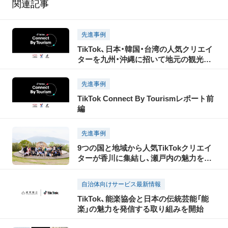
関連記事
先進事例
TikTok、日本・韓国・台湾の人気クリエイ
ターを九州・沖縄に招いて地元の観光産
業を支援するプロジェクト「TikTok
Connect By Tourism」を実施！
先進事例
TikTok Connect By Tourismレポート前
編
先進事例
9つの国と地域から人気TikTokクリエイ
ターが香川に集結し、瀬戸内の魅力を
TikTokで世界に発信！「瀬戸内国際芸術祭
2025」に合わせて開催された「TikTok
自治体向けサービス最新情報
Connect By Tourism 〜瀬戸内の魅力発
TikTok、能楽協会と日本の伝統芸能「能
信・裏瀬戸芸プロジェクト〜」開催レポー
楽」の魅力を発信する取り組みを開始
ト（後編）