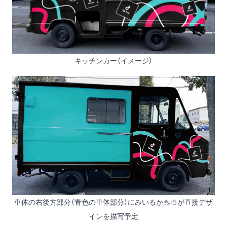
キッチンカー（イメージ）
車体の右後方部分（青色の車体部分）にみいるか
🐬🎨
が直接デザ
インを描写予定