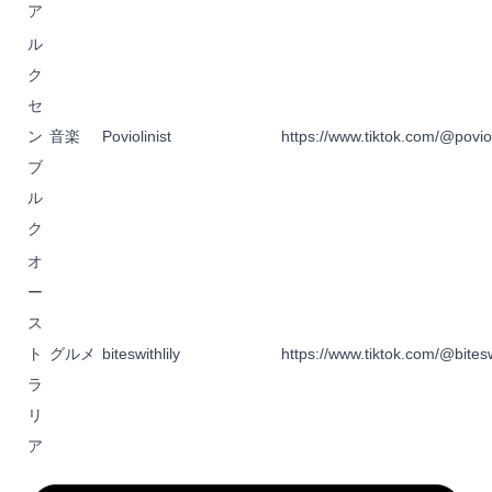
ア
ル
ク
セ
ン
音楽
Poviolinist
https://www.tiktok.com/@poviol
ブ
ル
ク
オ
ー
ス
ト
グルメ
biteswithlily
https://www.tiktok.com/@biteswi
ラ
リ
ア