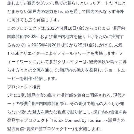
施します。観光やグルメ、島での暮らしといったアートだけにと
どまらない瀬戸内の魅力をTikTokを通して国内のみならず海外
に向けても広く発信します。
このプロジェクトは、2025年4月18日（金）からはじまる「瀬戸内
国際芸術祭2025」および瀬戸内地方を盛り上げるために実施す
るものです。2025年4月20日（日）から25日（金）にかけて、人気
TikTokクリエイターによるフィールドワークを実施します。フ
ィードワークにおいて参加クリエイターは、観光体験や島々に暮
らす方々との交流を通して、瀬戸内の魅力を発見し、ショートム
ービーを制作・発信します。
プロジェクト概要
3年に1度、瀬戸内海の島々と沿岸部を舞台に開催される、現代ア
ートの祭典「瀬戸内国際芸術祭」。その裏側で地元の人々しか知
らない隠れた魅力を新たな視点で掘り起こし、瀬戸内の価値を再
発見するプロジェクト「TikTok Connect By Tourism 〜瀬戸内の
魅力発信・裏瀬戸芸プロジェクト〜」を実施します。