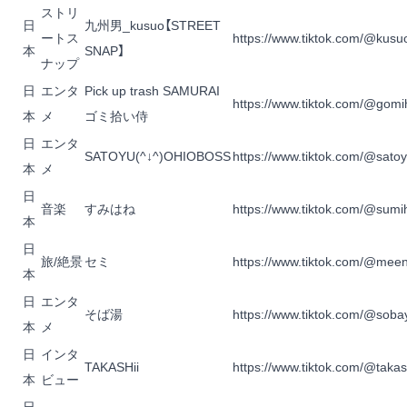
ストリ
日
九州男_kusuo【STREET
ートス
https://www.tiktok.com/@kusu
本
SNAP】
ナップ
日
エンタ
Pick up trash SAMURAI
https://www.tiktok.com/@gomi
本
メ
ゴミ拾い侍
日
エンタ
SATOYU(^↓^)OHIOBOSS
https://www.tiktok.com/@sato
本
メ
日
音楽
すみはね
https://www.tiktok.com/@sum
本
日
旅/絶景
セミ
https://www.tiktok.com/@me
本
日
エンタ
そば湯
https://www.tiktok.com/@sob
本
メ
日
インタ
TAKASHii
https://www.tiktok.com/@takas
本
ビュー