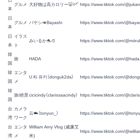
日
グルメ
大好物は高カロリー🐷୭*ﾟ
https://www.tiktok.com/@juk
本
日
グルメ
バヤシ🥑Bayashi
https://www.tiktok.com/@bayas
本
日
イラス
みいるか🐬🎨
https://www.tiktok.com/@miir
本
ト
韓
旅
HADA
https://www.tiktok.com/@hada
国
韓
エンタ
U.Ki 유키
（donguk2da）
https://www.tiktok.com/@don
国
メ
韓
旅/絶景
cicicindy
（clarissaacindy）
https://www.tiktok.com/@clari
国
台
カメラ
云☁️
（tonyun_）
https://www.tiktok.com/@tony
湾
ワーク
台
エンタ
William Amy Vlog (威廉艾
https://www.tiktok.com/@will
湾
メ
米)