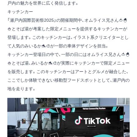
戸内の魅力を世界に広く発信します。
キッチンカー
「瀬戸内国際芸術祭2025」の開催期間中、
オムライス兄さん🍅🐣
🍚
と
そば湯
が考案した限定メニューを提供するキッチンカーが
登場します。このキッチンカーは、イラスト系クリエイターとし
て人気の
みいるか🐬🎨
が一部の車体デザインを担当。
キッチンカー登場日の中で、一部の日には
オムライス兄さん🍅🐣
🍚
と
そば湯
、
みいるか🐬🎨
が実際にキッチンカーで限定メニュー
を販売します。このキッチンカーはアートとグルメが融合した、
ここでしか体験できない移動型フードスポットとして、瀬戸内の
地を走ります。