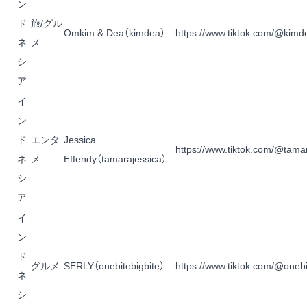
ン
ド
旅/グル
Omkim & Dea
（kimdea）
https://www.tiktok.com/@kimd
ネ
メ
シ
ア
イ
ン
ド
エンタ
Jessica
https://www.tiktok.com/@tama
ネ
メ
Effendy
（tamarajessica）
シ
ア
イ
ン
ド
グルメ
SERLY
（onebitebigbite）
https://www.tiktok.com/@onebi
ネ
シ