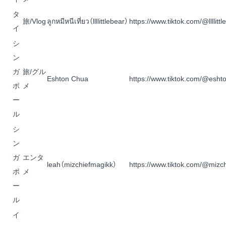
タ
旅/Vlog
ลูกหมีหนีเที่ยว
（llllittlebear）
https://www.tiktok.com/@llllittl
イ
シ
ン
ガ
旅/グル
Eshton Chua
https://www.tiktok.com/@esht
ポ
メ
ー
ル
シ
ン
ガ
エンタ
leah
（mizchiefmagikk）
https://www.tiktok.com/@mizc
ポ
メ
ー
ル
イ