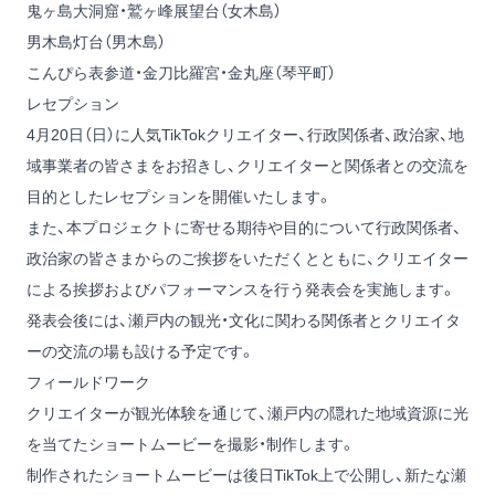
鬼ヶ島大洞窟
・
鷲ヶ峰展望台
（女木島）
男木島灯台
（男木島）
こんぴら表参道
・
金刀比羅宮
・
金丸座
（琴平町）
レセプション
4月20日（日）に人気TikTokクリエイター、行政関係者、政治家、地
域事業者の皆さまをお招きし、クリエイターと関係者との交流を
目的としたレセプションを開催いたします。
また、本プロジェクトに寄せる期待や目的について行政関係者、
政治家の皆さまからのご挨拶をいただくとともに、クリエイター
による挨拶およびパフォーマンスを行う発表会を実施します。
発表会後には、瀬戸内の観光・文化に関わる関係者とクリエイタ
ーの交流の場も設ける予定です。
フィールドワーク
クリエイターが観光体験を通じて、瀬戸内の隠れた地域資源に光
を当てたショートムービーを撮影・制作します。
制作されたショートムービーは後日TikTok上で公開し、新たな瀬