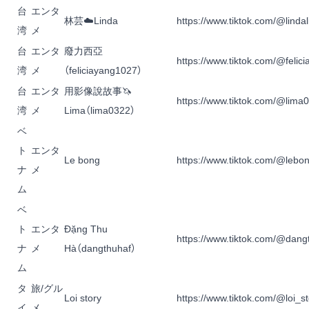
台
エンタ
林芸☁️Linda
https://www.tiktok.com/@linda
湾
メ
台
エンタ
廢力西亞
https://www.tiktok.com/@felic
湾
メ
（feliciayang1027）
台
エンタ
用影像說故事🦄️
https://www.tiktok.com/@lima
湾
メ
Lima
（lima0322）
ベ
ト
エンタ
Le bong
https://www.tiktok.com/@lebo
ナ
メ
ム
ベ
ト
エンタ
Đặng Thu
https://www.tiktok.com/@dang
ナ
メ
Hà
（dangthuhaf）
ム
タ
旅/グル
Loi story
https://www.tiktok.com/@loi_st
イ
メ