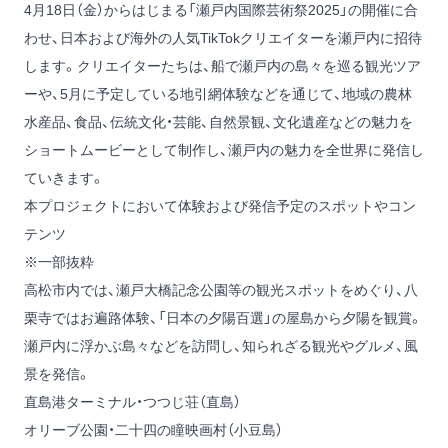
4月18日（金）からはじまる「瀬戸内国際芸術祭2025」の開催に合
わせ、日本および海外の人気TikTokクリエイターを瀬戸内に招待
します。クリエイターたちは、船で瀬戸内の島々を巡る観光ツア
ーや、5月に予定している地引網体験などを通じて、地域の農林
水産品、食品、伝統文化・芸能、自然景観、文化遺産などの魅力を
ショートムービーとして制作し、瀬戸内の魅力を全世界に発信し
ていきます。
本プロジェクトにおいて体験および発信予定のスポットやコン
テンツ
※一部抜粋
高松市内では、
瀬戸大橋記念公園
等の観光スポットをめぐり、
八
栗寺
ではお遍路体験、「日本の夕陽百選」の
屋島
から夕陽を観賞。
瀬戸内に浮かぶ島々などを訪問し、知られざる観光やグルメ、風
景を発信。
直島港ターミナル
・
つつじ荘
（直島）
オリーブ公園
・
二十四の瞳映画村
（小豆島）