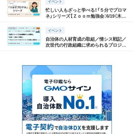
イベント
忙しい人もざっと学べる！「５分でプロマ
ネ」シリーズ【Ｚｏｏｍ勉強会：6/19（木）
19時～20時30分 参加無料】
イベント
自治体の人材育成の取組／情シス戦記／
次世代の行政組織に求められるプロジェ
クトマネジメント等・・・PMI日本フォー
ラム発表内容の事前確認・共有会を行い
ます【Ｚｏｏｍ勉強会：5/15（木）19時～20
時30分 参加無料】