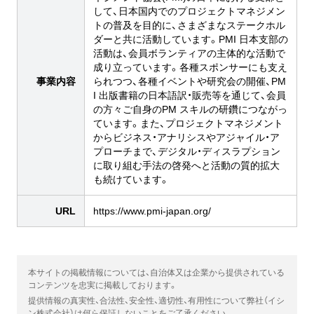
して、日本国内でのプロジェクトマネジメン
トの普及を目的に、さまざまなステークホル
ダーと共に活動しています。PMI 日本支部の
活動は、会員ボランティアの主体的な活動で
成り立っています。各種スポンサーにも支え
事業内容
られつつ、各種イベントや研究会の開催、PM
I 出版書籍の日本語訳・販売等を通じて、会員
の方々ご自身のPM スキルの研鑽につながっ
ています。また、プロジェクトマネジメント
からビジネス・アナリシスやアジャイル・ア
プローチまで、デジタル・ディスラプション
に取り組む手法の啓発へと活動の質的拡大
も続けています。
URL
https://www.pmi-japan.org/
本サイトの掲載情報については、自治体又は企業から提供されている
コンテンツを忠実に掲載しております。
提供情報の真実性、合法性、安全性、適切性、有用性について弊社（イシ
ン株式会社）は何ら保証しないことをご了承ください。