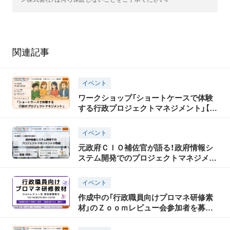
関連記事
イベント
ワークショップ「ショートケースで体験
する行政プロジェクトマネジメント」【Ｚ
ｏｏｍ：12/18（木）19時～20時30分 参加
無料】
イベント
元政府ＣＩＯ補佐官が語る！政府情報シ
ステム開発でのプロジェクトマネジメン
トの取組【Ｚｏｏｍ勉強会：2/20（木）19時
～20時30分 参加無料】
イベント
作成中の「行政職員向けプロマネ研修素
材」のＺｏｏｍレビュー会参加者を募集
します【Ｚｏｏｍ：10/16（木）19時～20時
30分 参加無料】