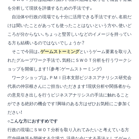
を分析して現状を評価するための手法です。
自治体や行政の現場でも十分に活用できる手法ですが、名前だ
けは聞いたことがあっても使ったことはないという方や、使いど
ころが分からない、ちょっと堅苦しいなどのイメージを持ってい
る方も結構いるのではないでしょうか？
そこで今回は、
ゲームストーミング
というゲーム要素を取り入
れたグループワーク手法で、気軽にＳＷＯＴ分析を行うワークシ
ョップを開催します！（
参考：ゲームストーミング
）
ワークショップは、ＰＭＩ日本支部ビジネスアナリシス研究会
代表の仲宗根さんにご担当いただきます！現状分析や関係者から
の意見引き出しを行うビジネスアナリシスの手法に触れること
ができる絶好の機会です！興味のある方はぜひお気軽にご参加く
ださい！
○こんな方におすすめです
行政の現場にＳＷＯＴ分析を取り入れてみたいと考えている方
庁内研修等を開催する立場で、活発な会にする手法としてゲーム