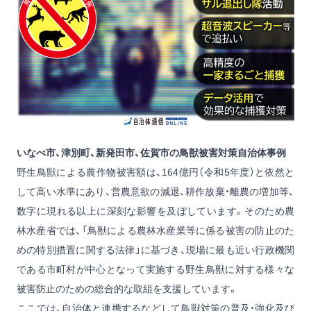
いなべ市、津別町、新発田市、佐賀市の鳥獣被害対策自治体事例
野生鳥獣による農作物被害額は、164億円（令和5年度）と依然と
して高い水準にあり、営農意欲の減退、耕作放棄・離農の増加等、
数字に現れる以上に深刻な影響を及ぼしています。そのため農
林水産省では、「鳥獣による農林水産業等に係る被害の防止のた
めの特別措置に関する法律」に基づき、現場に最も近い行政機関
である市町村が中心となって実施する野生鳥獣に対する様々な
被害防止のための総合的な取組を支援しています。
ここでは、自治体と連携するなどして鳥獣対策の普及・強化及び