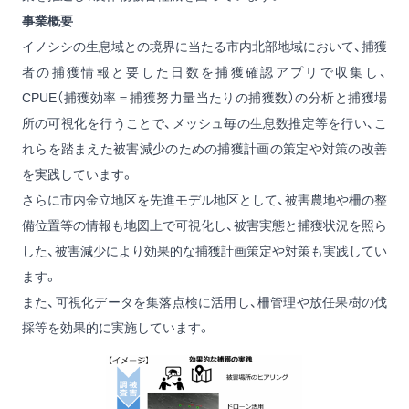
事業概要
イノシシの生息域との境界に当たる市内北部地域において、捕獲
者の捕獲情報と要した日数を捕獲確認アプリで収集し、
CPUE（捕獲効率＝捕獲努力量当たりの捕獲数）の分析と捕獲場
所の可視化を行うことで、メッシュ毎の生息数推定等を行い、こ
れらを踏まえた被害減少のための捕獲計画の策定や対策の改善
を実践しています。
さらに市内金立地区を先進モデル地区として、被害農地や柵の整
備位置等の情報も地図上で可視化し、被害実態と捕獲状況を照ら
した、被害減少により効果的な捕獲計画策定や対策も実践してい
ます。
また、可視化データを集落点検に活用し、柵管理や放任果樹の伐
採等を効果的に実施しています。