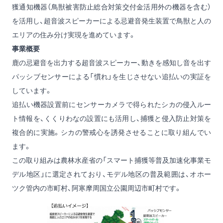
獲通知機器（鳥獣被害防止総合対策交付金活用外の機器を含む）
を活用し、超音波スピーカーによる忌避音発生装置で鳥獣と人の
エリアの住み分け実現を進めています。
事業概要
鹿の忌避音を出力する超音波スピーカー、動きを感知し音を出す
パッシブセンサーによる「慣れ」を生じさせない追払いの実証を
しています。
追払い機器設置前にセンサーカメラで得られたシカの侵入ルー
ト情報を、くくりわなの設置にも活用し、捕獲と侵入防止対策を
複合的に実施。シカの警戒心を誘発させることに取り組んでい
ます。
この取り組みは農林水産省の「スマート捕獲等普及加速化事業モ
デル地区」に選定されており、モデル地区の普及範囲は、オホー
ツク管内の市町村、阿寒摩周国立公園周辺市町村です。