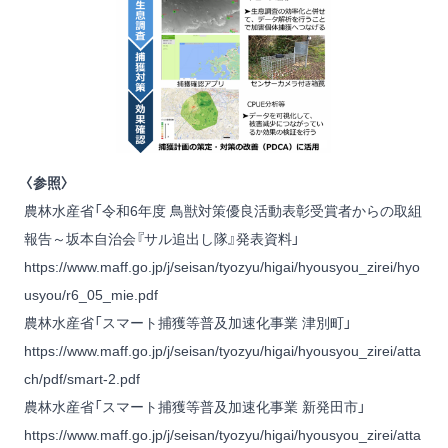
〈参照〉
農林水産省「令和6年度 鳥獣対策優良活動表彰受賞者からの取組
報告～坂本自治会『サル追出し隊』発表資料」
https://www.maff.go.jp/j/seisan/tyozyu/higai/hyousyou_zirei/hyo
usyou/r6_05_mie.pdf
農林水産省「スマート捕獲等普及加速化事業 津別町」
https://www.maff.go.jp/j/seisan/tyozyu/higai/hyousyou_zirei/atta
ch/pdf/smart-2.pdf
農林水産省「スマート捕獲等普及加速化事業 新発田市」
https://www.maff.go.jp/j/seisan/tyozyu/higai/hyousyou_zirei/atta