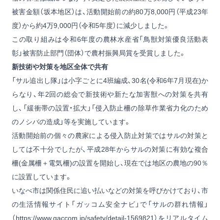
被害金額（坂本地区）は、活動開始前の約80万8,000円（平成23年
度）から約4万9,000円（令和5年度）に減少しました。
この取り組みは令和6年度の農林水産省「鳥獣対策優良活動表
彰」被害防止部門（団体）で農村振興局賞を受賞しました。
新技術や対策を地区全体で共有
「サル追出し隊」は小字ごとに4班編成、30名(令和6年7月現在)か
らなり、年2回の総会で新技術や新たな加害獣への対策を共有
し、「緩衝帯の設置・拡大」「侵入防止柵の除草作業省力化のため
のノシバの造成」等を実施しています。
活動開始前の個々の農家による侵入防止対策ではサルの対策と
しては不十分でしたが、平成28年からサルの対策に有効な複合
柵(金属柵＋電気柵)の設置を開始し、現在では地区の農地の90％
に設置しています。
いなべ市は関係住民に追い払いなどの対策を呼びかけており、市
の生活情報サイト「ガッコム安全ナビ」で「サルの群れ情報」
（
https://www.gaccom.jp/safety/detail-1569821
）をリアルタイム