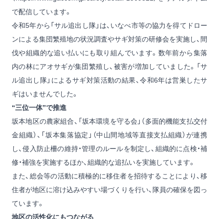
で配信しています。
令和5年から「サル追出し隊」は、いなべ市等の協力を得てドロー
ンによる集団繁殖地の状況調査やサギ対策の研修会を実施し、間
伐や組織的な追い払いにも取り組んでいます。数年前から集落
内の林にアオサギが集団繁殖し、被害が増加していました。「サ
ル追出し隊」によるサギ対策活動の結果、令和6年は営巣したサ
ギはいませんでした。
“三位一体”で推進
坂本地区の農家組合、「坂本環境を守る会」（多面的機能支払交付
金組織）、「坂本集落協定」（中山間地域等直接支払組織）が連携
し、侵入防止柵の維持・管理のルールを制定し、組織的に点検・補
修・補強を実施するほか、組織的な追払いを実施しています。
また、総会等の活動に積極的に移住者を招待することにより、移
住者が地区に溶け込みやすい場づくりを行い、隊員の確保を図っ
ています。
地区の活性化にもつながる