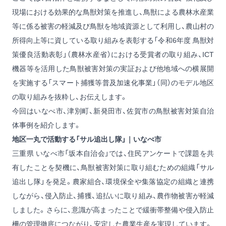
現場における効果的な鳥獣対策を推進し、鳥獣による農林水産業
等に係る被害の軽減及び鳥獣を地域資源として利用し、農山村の
所得向上等に資している取り組みを表彰する「令和6年度 鳥獣対
策優良活動表彰」（農林水産省）における受賞者の取り組み、ICT
機器等を活用した鳥獣被害対策の実証および他地域への横展開
を実施する「スマート捕獲等普及加速化事業」（同）のモデル地区
の取り組みを抜粋し、お伝えします。
今回はいなべ市、津別町、新発田市、佐賀市の鳥獣被害対策自治
体事例を紹介します。
地区一丸で活動する「サル追出し隊」｜いなべ市
三重県 いなべ市「坂本自治会」では、住民アンケートで課題を共
有したことを契機に、鳥獣被害対策に取り組むための組織「サル
追出し隊」を発足。農家組合、環境保全や集落協定の組織と連携
しながら、侵入防止、捕獲、追払いに取り組み、農作物被害が軽減
しました。さらに、意識が高まったことで緩衝帯整備や侵入防止
柵の管理徹底につながり、安定した農業生産を実現しています。