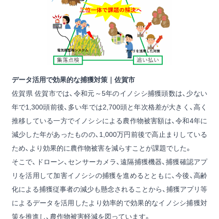
データ活用で効果的な捕獲対策｜佐賀市
佐賀県 佐賀市では、令和元～5年のイノシシ捕獲頭数は、少ない
年で1,300頭前後、多い年では2,700頭と年次格差が大きく、高く
推移している一方でイノシシによる農作物被害額は、令和4年に
減少した年があったものの、1,000万円前後で高止まりしている
ため、より効果的に農作物被害を減らすことが課題でした。
そこで、ドローン、センサーカメラ、遠隔捕獲機器、捕獲確認アプ
リを活用して加害イノシシの捕獲を進めるとともに、今後、高齢
化による捕獲従事者の減少も懸念されることから、捕獲アプリ等
によるデータを活用したより効率的で効果的なイノシシ捕獲対
策を推進し、農作物被害軽減を図っています。