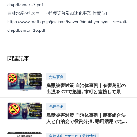
ch/pdf/smart-7.pdf
農林水産省「スマート捕獲等普及加速化事業 佐賀市」
https://www.maff.go.jp/j/seisan/tyozyu/higai/hyousyou_zirei/atta
ch/pdf/smart-15.pdf
関連記事
先進事例
鳥獣被害対策 自治体事例｜有害鳥獣の
出没をICTで把握、市町と連携して県域
で対策、ドローン活用でヒグマ追い払い
先進事例
鳥獣被害対策 自治体事例｜農事組合法
人と自治会で役割分担、動画活用で地域
の意識を醸成、「人と獣の境界線づくり」
で被害ゼロ
自治体向けサービス最新情報