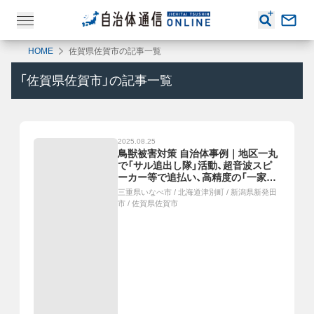
HOME
佐賀県佐賀市の記事一覧
「
佐賀県佐賀市
」の記事一覧
2025.08.25
鳥獣被害対策 自治体事例｜地区一丸
で「サル追出し隊」活動、超音波スピ
ーカー等で追払い、高精度の「一家ま
るごと捕獲」、データ活用で効果的な
三重県いなべ市
/
北海道津別町
/
新潟県新発田
捕獲対策
市
/
佐賀県佐賀市