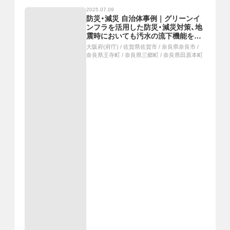
2025.07.09
防災・減災 自治体事例｜グリーンイ
ンフラを活用した防災・減災対策、地
震時においても汚水の流下機能を確
保、浸水被害を軽減する河川の流域治
大阪府(府庁)
/
佐賀県佐賀市
/
奈良県奈良市
/
水対策
奈良県王寺町
/
奈良県三郷町
/
奈良県田原本町