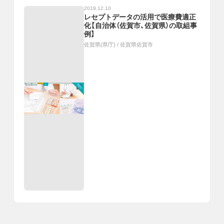
2019.12.10
レセプトデータの活用で医療費適正
化【自治体（佐賀市、佐賀県）の取組事
例】
佐賀県(県庁)
/
佐賀県佐賀市