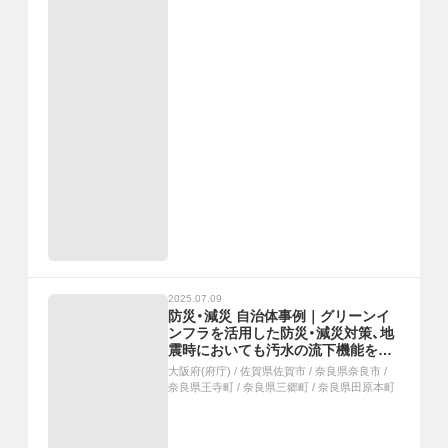
2025.07.09
防災・減災 自治体事例｜グリーンイ
ンフラを活用した防災・減災対策、地
震時においても汚水の流下機能を確
保、浸水被害を軽減する河川の流域治
大阪府(府庁)
/
佐賀県佐賀市
/
奈良県奈良市
/
水対策
奈良県王寺町
/
奈良県三郷町
/
奈良県田原本町