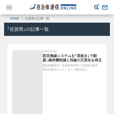
HOME
佐賀県の記事一覧
「
佐賀県
」の記事一覧
2026.04.28
防災無線システムを「居抜き」で刷
新、維持費削減と回線の冗長化を両立
愛知県豊田市
/
佐賀県唐津市
/
広島県広島市
[提供]
東京テレメッセージ株式会社