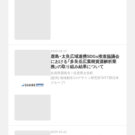
2025.04.17
鹿島・太良広域連携SDGs推進協議会
における「多良岳広葉樹資源解析業
務」の取り組み結果について
佐賀県鹿島市
/
佐賀県太良町
[提供]
地域創生Coデザイン研究所（NTT西日本
グループ）
2025.03.21