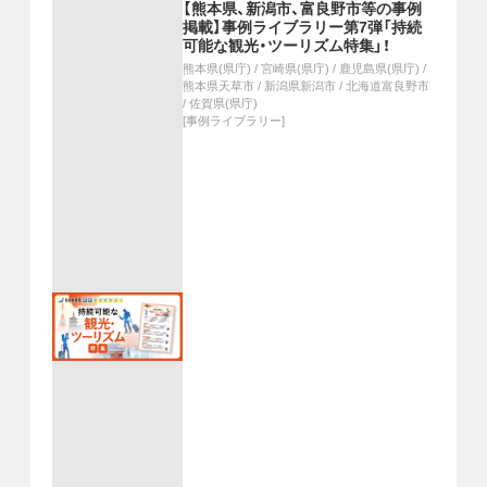
【熊本県、新潟市、富良野市等の事例
掲載】事例ライブラリー第7弾「持続
可能な観光・ツーリズム特集」！
熊本県(県庁)
/
宮崎県(県庁)
/
鹿児島県(県庁)
/
熊本県天草市
/
新潟県新潟市
/
北海道富良野市
/
佐賀県(県庁)
[
事例ライブラリー
]