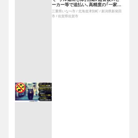
ーカー等で追払い、高精度の「一家ま
るごと捕獲」、データ活用で効果的な
三重県いなべ市
/
北海道津別町
/
新潟県新発田
捕獲対策
市
/
佐賀県佐賀市