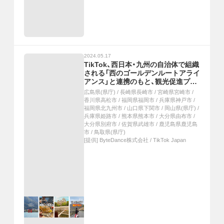
2024.05.17
TikTok、西日本・九州の自治体で組織
される「西のゴールデンルートアライ
アンス」と連携のもと、観光促進プロ
ジェクトをスタート。同アライアン
広島県(県庁)
/
長崎県長崎市
/
宮崎県宮崎市
/
スに参加する15自治体の魅力をショ
香川県高松市
/
福岡県福岡市
/
兵庫県神戸市
/
ートムービーで発信
福岡県北九州市
/
山口県下関市
/
岡山県(県庁)
/
兵庫県姫路市
/
熊本県熊本市
/
大分県由布市
/
大分県別府市
/
佐賀県武雄市
/
鹿児島県鹿児島
市
/
鳥取県(県庁)
[提供]
ByteDance株式会社 / TikTok Japan