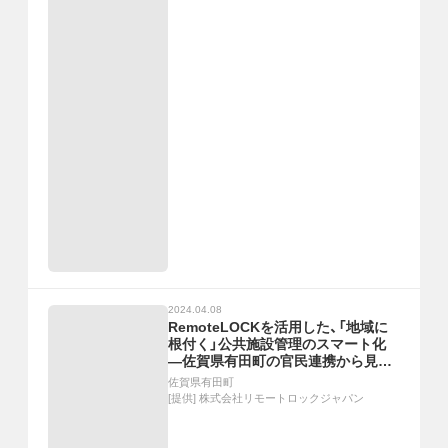
2024.04.08
RemoteLOCKを活用した、「地域に
根付く」公共施設管理のスマート化
―佐賀県有田町の官民連携から見る、
自治体DXの進め方とは？―
佐賀県有田町
[提供]
株式会社リモートロックジャパン