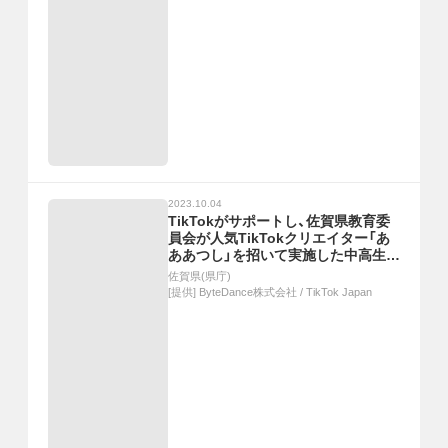
2023.10.04
TikTokがサポートし、佐賀県教育委
員会が人気TikTokクリエイター「あ
ああつし」を招いて実施した中高生向
けショートムービー制作セミナーよ
佐賀県(県庁)
り、バズる動画の作り方を一部ご紹
[提供]
ByteDance株式会社 / TikTok Japan
介！