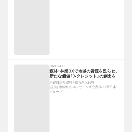
2024.03.18
森林・林業DXで地域の資源を甦らせ、
新たな価値「J‐クレジット」の創出を
京都府京丹波町
/
佐賀県太良町
[提供]
地域創生Coデザイン研究所（NTT西日本
グループ）