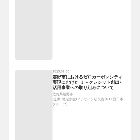
2025.08.06
嬉野市におけるゼロカーボンシティ
実現にむけた Ｊ－クレジット創出・
活用事業への取り組みについて
佐賀県嬉野市
[提供]
地域創生Coデザイン研究所（NTT西日本
グループ）