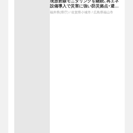
境放射線モニタリングを継続、再エネ
設備導入で災害に強い防災拠点・避難
施設を整備、管路耐震化で工業用水の
福井県(県庁)
/
佐賀県小城市
/
広島県福山市
安定供給体制を確保