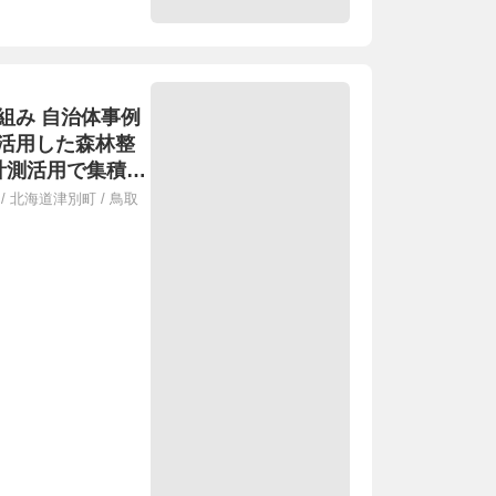
組み 自治体事例
活用した森林整
計測活用で集積計
愛林のまち私有林
/
北海道津別町
/
鳥取
の伐採等による花