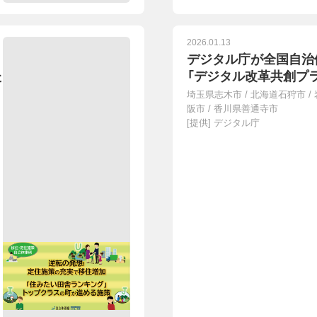
2026.01.13
デジタル庁が全国自治
た
「デジタル改革共創プ
埼玉県志木市
/
北海道石狩市
/
阪市
/
香川県善通寺市
[提供]
デジタル庁