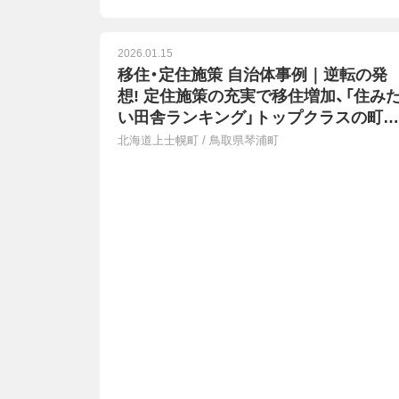
2026.01.15
移住・定住施策 自治体事例｜逆転の発
想! 定住施策の充実で移住増加、「住み
い田舎ランキング」トップクラスの町が
進める施策
北海道上士幌町
/
鳥取県琴浦町