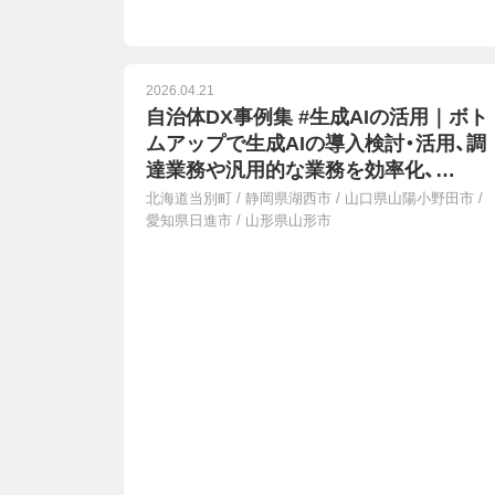
2026.04.21
自治体DX事例集 #生成AIの活用｜ボト
ムアップで生成AIの導入検討・活用、調
達業務や汎用的な業務を効率化、
LGWAN上で利用できる生成AIアプリ
北海道当別町
/
静岡県湖西市
/
山口県山陽小野田市
/
共同開発・本格運用、誰でもマクロコー
愛知県日進市
/
山形県山形市
ドが作成できるようになり事務処理が
効率化、生成AIと専門スタッフで24時
相談「つながりよりそいチャット」