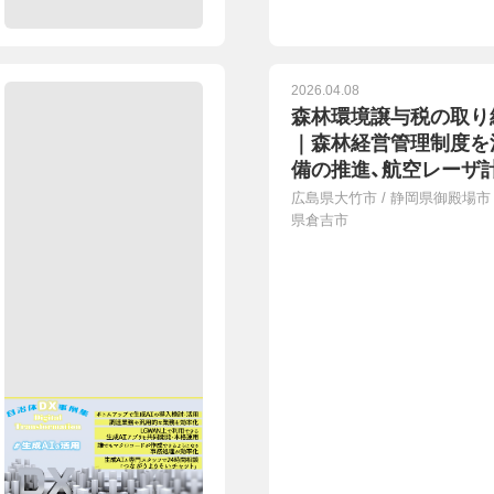
2026.04.08
森林環境譲与税の取り
｜森林経営管理制度を
備の推進、航空レーザ
を
画・配分計画を作成、
広島県大竹市
/
静岡県御殿場市
整備事業、スギ人工林
県倉吉市
粉発生源対策促進事業
間