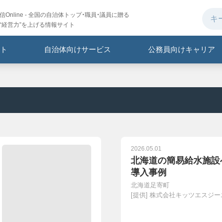
Online - 全国の自治体トップ・職員・議員に贈る
“経営力”を上げる情報サイト
ト
自治体向けサービス
公務員向けキャリア
2026.05.01
北海道の簡易給水施設
導入事例
北海道足寄町
[提供]
株式会社キッツエスジー