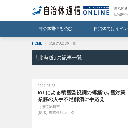
自治体通信
自治体の
自治体通信を読む
自治体向けイベン
HOME
北海道の記事一覧
「
北海道
」の記事一覧
2026.07.28
IoTによる積雪監視網の構築で、雪対策
業務の人手不足解消に手応え
北海道旭川市
[提供]
株式会社ラック