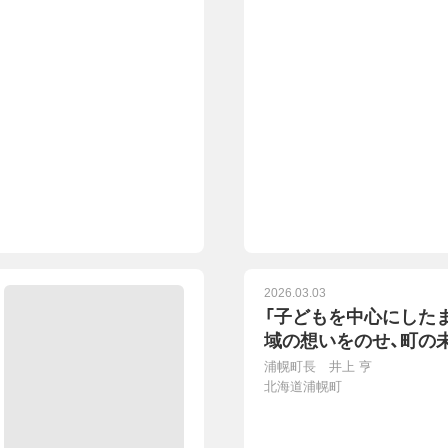
2026.03.03
「子どもを中心にした
域の想いをのせ、町の
浦幌町長 井上 亨
北海道浦幌町