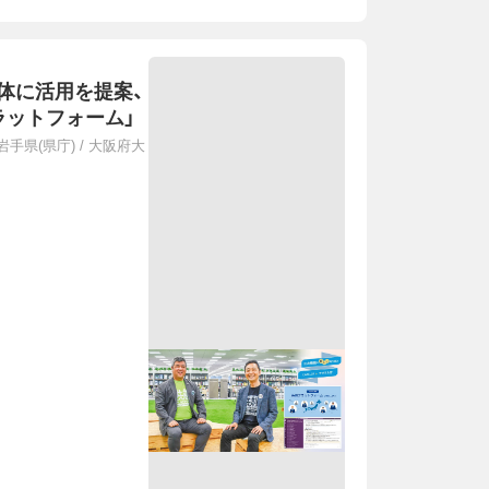
体に活用を提案、
ラットフォーム」
岩手県(県庁)
/
大阪府大