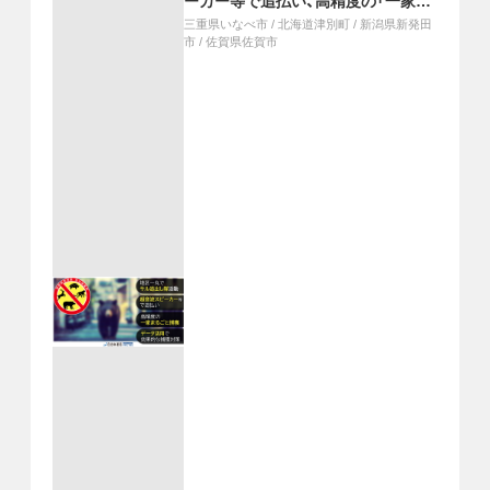
ーカー等で追払い、高精度の「一家ま
るごと捕獲」、データ活用で効果的な
三重県いなべ市
/
北海道津別町
/
新潟県新発田
捕獲対策
市
/
佐賀県佐賀市