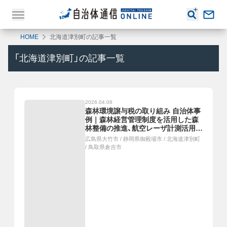
HOME
北海道津別町の記事一覧
「
北海道津別町
」の記事一覧
2026.04.08
森林環境譲与税の取り組み 自治体事
例｜森林経営管理制度を活用した森
林整備の推進、航空レーザ計測活用で
集積計画・配分計画を作成、愛林のま
広島県大竹市
/
静岡県御殿場市
/
北海道津別町
ち私有林整備事業、スギ人工林の伐採
/
鳥取県倉吉市
等による花粉発生源対策促進事業