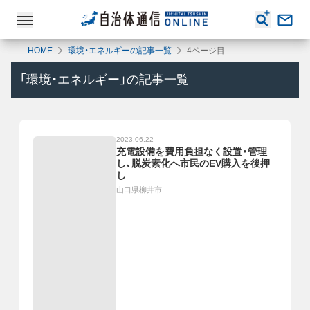
HOME
環境・エネルギーの記事一覧
4ページ目
「
環境・エネルギー
」の記事一覧
2023.06.22
充電設備を費用負担なく設置・管理
し、脱炭素化へ市民のEV購入を後押
し
山口県柳井市