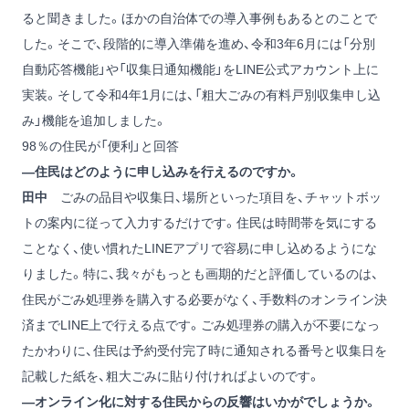
ると聞きました。ほかの自治体での導入事例もあるとのことで
した。そこで、段階的に導入準備を進め、令和3年6月には「分別
自動応答機能」や「収集日通知機能」をLINE公式アカウント上に
実装。そして令和4年1月には、「粗大ごみの有料戸別収集申し込
み」機能を追加しました。
98％の住民が「便利」と回答
―住民はどのように申し込みを行えるのですか。
田中
ごみの品目や収集日、場所といった項目を、チャットボッ
トの案内に従って入力するだけです。住民は時間帯を気にする
ことなく、使い慣れたLINEアプリで容易に申し込めるようにな
りました。特に、我々がもっとも画期的だと評価しているのは、
住民がごみ処理券を購入する必要がなく、手数料のオンライン決
済までLINE上で行える点です。ごみ処理券の購入が不要になっ
たかわりに、住民は予約受付完了時に通知される番号と収集日を
記載した紙を、粗大ごみに貼り付ければよいのです。
―オンライン化に対する住民からの反響はいかがでしょうか。