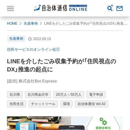
HOME
先進事例
LINEを介したごみ収集予約が「住民視点のDX」推進の起点に
先進事例
2022.09.15
住民サービスのオンライン化①
LINEを介したごみ収集予約が「住民視点の
DX」推進の起点に
[提供] 株式会社Bot Express
石川県
石川県金沢市
20万人～50万人
電子申請
住民生活
チャットツール
環境
自治体通信 Vol.42