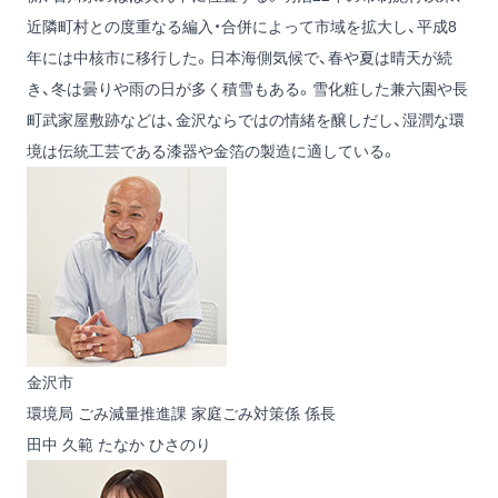
近隣町村との度重なる編入・合併によって市域を拡大し、平成8
年には中核市に移行した。日本海側気候で、春や夏は晴天が続
き、冬は曇りや雨の日が多く積雪もある。雪化粧した兼六園や長
町武家屋敷跡などは、金沢ならではの情緒を醸しだし、湿潤な環
境は伝統工芸である漆器や金箔の製造に適している。
金沢市
環境局 ごみ減量推進課 家庭ごみ対策係 係長
田中 久範
たなか ひさのり