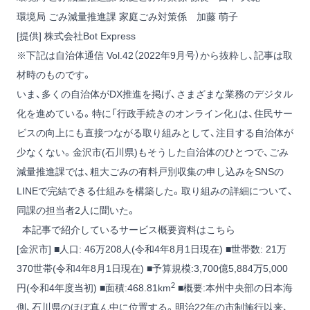
環境局 ごみ減量推進課 家庭ごみ対策係 加藤 萌子
[提供] 株式会社Bot Express
※下記は自治体通信 Vol.42（2022年9月号）から抜粋し、記事は取
材時のものです。
いま、多くの自治体がDX推進を掲げ、さまざまな業務のデジタル
化を進めている。特に「行政手続きのオンライン化」は、住民サー
ビスの向上にも直接つながる取り組みとして、注目する自治体が
少なくない。金沢市(石川県)もそうした自治体のひとつで、ごみ
減量推進課では、粗大ごみの有料戸別収集の申し込みをSNSの
LINEで完結できる仕組みを構築した。取り組みの詳細について、
同課の担当者2人に聞いた。
本記事で紹介しているサービス概要資料はこちら
[金沢市] ■人口: 46万208人(令和4年8月1日現在) ■世帯数: 21万
370世帯(令和4年8月1日現在) ■予算規模:3,700億5,884万5,000
2
円(令和4年度当初) ■面積:468.81km
■概要:本州中央部の日本海
側、石川県のほぼ真ん中に位置する。明治22年の市制施行以来、