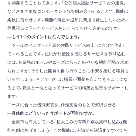
を開発することもできます。「公的個人認証サービスとの連携」
などさまざまなコンポーネント
*2
を組み合わせることで、機能は
柔軟に増やせます。機能の修正や追加に費用は発生しないため、
住民視点に立ったサービスをいくらでも作り込めるのです。
―もう1つのポイントはなんでしょう。
ツールのベンダーが「真の住民サービス向上」に向けて伴走し
てくれることです。住民が利便性を感じるサービスを作り込む
には、各業務のルールやニーズに合った細やかな機能開発が求め
られますが、そうした開発を自ら行うことに不安を感じる職員も
いるでしょう。そこで当社は、職員が開発を自走できるようにな
るまで、職員と一丸となってサービスの構築と改善をサポートし
ます。
ニーズに合った機能実装を、伴走支援のもとで実現させる
―具体的にどういったサポートが可能ですか。
金沢市も導入している「粗大ごみの有料戸別収集申し込み」機
能を例にあげましょう。この機能は、申請から決済まですべてを