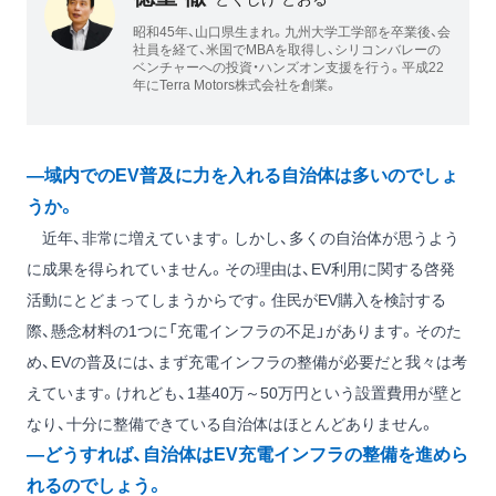
昭和45年、山口県生まれ。九州大学工学部を卒業後、会
社員を経て、米国でMBAを取得し、シリコンバレーの
ベンチャーへの投資・ハンズオン支援を行う。平成22
年にTerra Motors株式会社を創業。
―域内でのEV普及に力を入れる自治体は多いのでしょ
うか。
近年、非常に増えています。しかし、多くの自治体が思うよう
に成果を得られていません。その理由は、EV利用に関する啓発
活動にとどまってしまうからです。住民がEV購入を検討する
際、懸念材料の1つに「充電インフラの不足」があります。そのた
め、EVの普及には、まず充電インフラの整備が必要だと我々は考
えています。けれども、1基40万～50万円という設置費用が壁と
なり、十分に整備できている自治体はほとんどありません。
―どうすれば、自治体はEV充電インフラの整備を進めら
れるのでしょう。