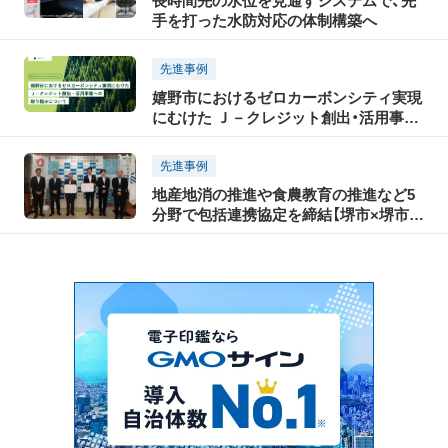
長時間先の水位を見通すシステムで、先
手を打った水防対応の体制構築へ
先進事例
嬉野市におけるゼロカーボンシティ実現
にむけた Ｊ－クレジット創出・活用事業
への取り組みについて
先進事例
地産地消の推進や食農教育の推進など5
分野で包括連携協定を締結【堺市×堺市農
業協同組合（JA堺市） 】