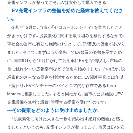
充電インフラが整ってこそ、EVは安心して購入できる
―EV充電インフラの整備を始めた経緯を教えてくださ
い。
令和4年2月に、当市が「ゼロカーボンシティ」を宣言したこと
がきっかけです。脱炭素化に関する取り組みを検討するなかで、
車社会の当市に有効な施策の1つとして、EV普及の促進があがり
ました。そこで、まずは市が率先してEV普及の姿勢を示すため
に、同年9月から10月にかけて公用車にEVを2台導入し、市民の
目に触れやすい広報部門などで使用を始めました。そのほか、脱
炭素化のさらなる促進を検討するために、EV関連事業に10年以
上携わり、EVベンチャーのパイオニア的な存在であるTerra
Motorsに相談しました。すると同社から、当市の公共施設にEV
充電設備を無料で設置・管理する提案を受けたのです。
―その提案をどのように受け止めましたか。
「脱炭素化に向けた大きな一歩を踏み出す絶好の機会」と感じ
ました。というのも、充電インフラが整ってこそ、市民はEVを安