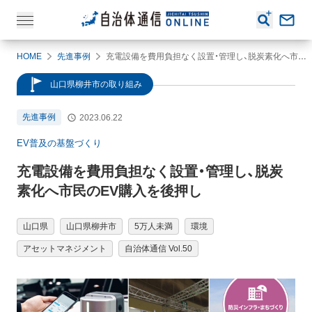
HOME
先進事例
充電設備を費用負担なく設置・管理し、脱炭素化へ市民のEV購入を後押し
山口県柳井市の取り組み
先進事例
2023.06.22
EV普及の基盤づくり
充電設備を費用負担なく設置・管理し、脱炭
素化へ市民のEV購入を後押し
山口県
山口県柳井市
5万人未満
環境
アセットマネジメント
自治体通信 Vol.50