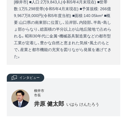
[柳井市] ■人口:2万9,843人(令和5年4月末現在) ■世帯
数:1万5,298世帯(令和5年4月末現在) ■予算規模: 266億
9,967万8,000円(令和5年度当初) ■面積:140.05km² ■概
要:山口県の南東部に位置し、沿岸部、内陸部、半島・島し
ょ部からなり、総面積の半分以上が山地丘陵地で占めら
れる。昭和30年代に金属・機械器具製造業などの都市型
工業が定着し、豊かな自然と恵まれた気候・風土のもと
で、産業と都市機能の充実を図りながら発展を遂げてき
た。
インタビュー
柳井市
市長
井原 健太郎
いはら けんたろう