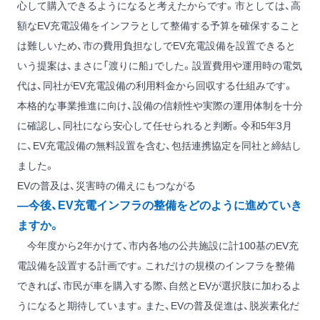
心して購入できるようになると考えたからです。市としては、高
額なEV充電設備をインフラとして整備する予算を確保すること
は難しいため、市の費用負担なしでEV充電設備を設置できると
いう提案は、まさに「渡りに船」でした。設置費用や運用時の電気
代は、同社がEV充電設備の利用料金から回収する仕組みです。
本格的な事業推進に向け、設備の信頼性や実際の運用体制を十分
に確認し、同社になら安心して任せられると判断。令和5年3月
に、EV充電設備の無料設置を含む、包括連携協定を同社と締結し
ました。
EVの普及は、災害時の備えにもつながる
―今後、EV充電インフラの整備をどのように進めていき
ますか。
今年度から2年かけて、市内各地の公共施設に計100基のEV充
電設備を設置する計画です。これだけの規模のインフラを整備
できれば、市民が車を購入する際、自然とEVが選択肢に加わるよ
うになると期待しています。また、EVの普及促進は、脱炭素化だ