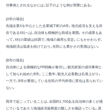
功事例とされるなかには、以下のような例が実際にある。
[A市の場合]
先端企業Xを中心とした企業城下町のA市。地元経済を支える存
在であるX社へは、自治体も積極的な助成を展開。その成果もあ
って、X社の業績は好調で、地域の雇用も安定。にもかかわらず、
地域経済は低迷を続けており、住民にも豊かさの実感はない。
[B市の場合]
自治体による積極的なPR戦略が奏功し、観光政策の成功事例と
して知られ始めたB市。ここ数年、観光入込客数は右肩上がり。
一方で、B市が重視している住民の平均所得に変化は見られてい
ない。
両市で起こっていることは、全国約1,700ある自治体の多くが感
じているであろう地域経済振興策の難しさを物語っている。原