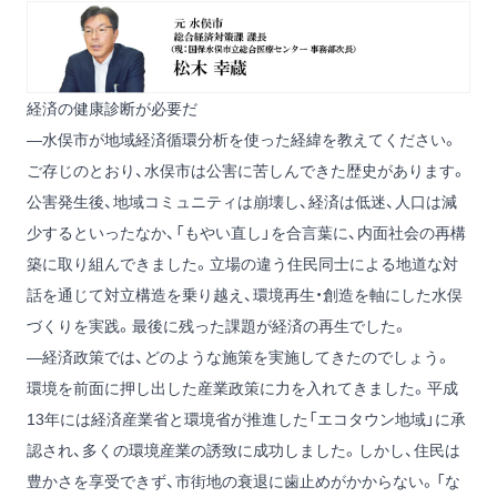
経済の健康診断が必要だ
―水俣市が地域経済循環分析を使った経緯を教えてください。
ご存じのとおり、水俣市は公害に苦しんできた歴史があります。
公害発生後、地域コミュニティは崩壊し、経済は低迷、人口は減
少するといったなか、「もやい直し」を合言葉に、内面社会の再構
築に取り組んできました。立場の違う住民同士による地道な対
話を通じて対立構造を乗り越え、環境再生・創造を軸にした水俣
づくりを実践。最後に残った課題が経済の再生でした。
―経済政策では、どのような施策を実施してきたのでしょう。
環境を前面に押し出した産業政策に力を入れてきました。平成
13年には経済産業省と環境省が推進した「エコタウン地域」に承
認され、多くの環境産業の誘致に成功しました。しかし、住民は
豊かさを享受できず、市街地の衰退に歯止めがかからない。「な