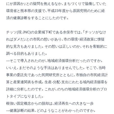
にが原因か」との疑問を抱えるなか、まちづくりで協働していた
環境省と熊本県の支援で、平成23年度から原因究明のために経
済の健康診断をすることにしたのです。
チッソ(現:JNC)の企業城下町である水俣市では、「チッソがなけ
ればダメだ」との市民の想いがあり、市の環境・経済政策に懐疑
的な見方もありました。その想いは正しいのか、それを客観的に
調べる目的もありました。
―そこで導入されたのが、地域経済循環分析だったのですか。
いいえ、まだそのような手法はありませんでした。そこで、当時
事業の委託先であった民間研究所とともに、市独自の市民経済計
算と産業連関表を作成。生産‐分配‐支出にわたる域内経済循環を
詳細に分析したのです。これが、のちの地域経済循環分析のプロ
トタイプになりました。
根強い固定概念からの脱却は、経済再生への大きな一歩
―健康診断の結果、どのようなことがわかったのですか。