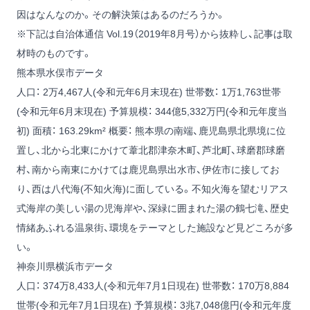
因はなんなのか。その解決策はあるのだろうか。
※下記は自治体通信 Vol.19（2019年8月号）から抜粋し、記事は取
材時のものです。
熊本県水俣市データ
人口： 2万4,467人(令和元年6月末現在)
世帯数： 1万1,763世帯
(令和元年6月末現在)
予算規模： 344億5,332万円(令和元年度当
初)
面積： 163.29km²
概要： 熊本県の南端、鹿児島県北県境に位
置し、北から北東にかけて葦北郡津奈木町、芦北町、球磨郡球磨
村、南から南東にかけては鹿児島県出水市、伊佐市に接してお
り、西は八代海(不知火海)に面している。不知火海を望むリアス
式海岸の美しい湯の児海岸や、深緑に囲まれた湯の鶴七滝、歴史
情緒あふれる温泉街、環境をテーマとした施設など見どころが多
い。
神奈川県横浜市データ
人口： 374万8,433人(令和元年7月1日現在)
世帯数： 170万8,884
世帯(令和元年7月1日現在)
予算規模： 3兆7,048億円(令和元年度