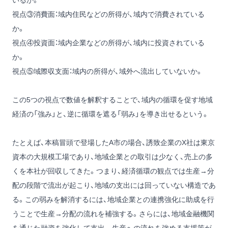
視点③消費面：域内住民などの所得が、域内で消費されている
か。
視点④投資面：域内企業などの所得が、域内に投資されている
か。
視点⑤域際収支面：域内の所得が、域外へ流出していないか。
この5つの視点で数値を解釈することで、域内の循環を促す地域
経済の「強み」と、逆に循環を遮る「弱み」を導き出せるという。
たとえば、本稿冒頭で登場したA市の場合、誘致企業のX社は東京
資本の大規模工場であり、地域企業との取引は少なく、売上の多
くを本社が回収してきた。つまり、経済循環の観点では生産→分
配の段階で流出が起こり、地域の支出には回っていない構造であ
る。この弱みを解消するには、地域企業との連携強化に助成を行
うことで生産→分配の流れを補強する。さらには、地域金融機関
を通じた融資を強化して支出→生産への流れを強める支援策が