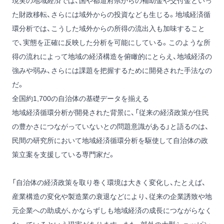
現実の地域経済では、国や都道府県からの補助金や交付金といっ
た財政移転、さらには域外からの投資なども生じる。地域経済循
環分析では、こうした域外からの所得の流出入も加味すること
で、実態を正確に反映した分析を可能にしている。このような所
得の流れによって地域の経済構造を俯瞰的にとらえ、地域経済の
強みや弱み、さらには課題を把握するために開発された手法なの
だ。
全国約1,700の自治体の基礎データを揃える
地域経済循環分析が開発された背景に、「従来の経済政策が住民
の豊かさにつながっていないとの問題意識がある」と語るのは、
民間の研究所において地域経済循環分析を駆使して自治体の政
策立案を支援している専門家だ。
「自治体の経済政策を取り巻く環境は大きく変化し、たとえば、
産業構造の変化や製造業の衰退などにより、従来の企業誘致や地
元企業への助成が、かならずしも地域経済の成長につながらなく