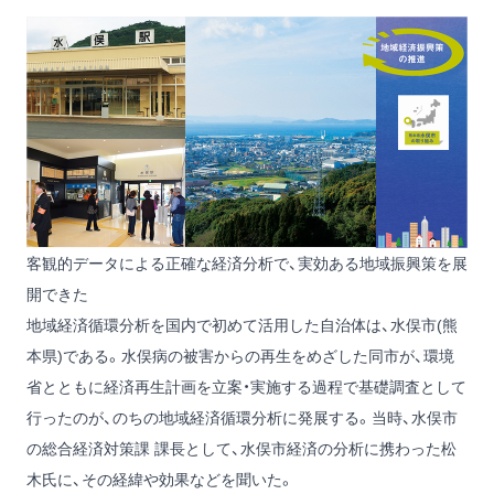
客観的データによる正確な経済分析で、実効ある地域振興策を展
開できた
地域経済循環分析を国内で初めて活用した自治体は、水俣市(熊
本県)である。水俣病の被害からの再生をめざした同市が、環境
省とともに経済再生計画を立案・実施する過程で基礎調査として
行ったのが、のちの地域経済循環分析に発展する。当時、水俣市
の総合経済対策課 課長として、水俣市経済の分析に携わった松
木氏に、その経緯や効果などを聞いた。