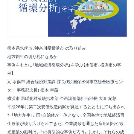
熊本県水俣市 /神奈川県横浜市 の取り組み
地方創生の切り札になるか
事例をもとに「地域経済循環分析」を学ぶ【水俣市、横浜市の事
例】
元 水俣市 総合経済対策課 課長(現：国保水俣市立総合医療セン
ター 事務部次長) 松木 幸蔵
横浜市 温暖化対策統括本部 企画調整部担当部長 大倉 紀彰
平成26年に第二次安倍改造内閣が発足するとともに打ち出され
た「地方創生」。国・自治体が一体となり、全国各地で地域経済再
生政策が繰り広げられてきた。企業誘致を通じた雇用創出や観
光産業の振興は、その典型的な事例だろう。しかし、それらの成