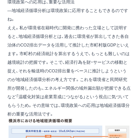
環境政策への応用は、重要な活用法
―地域経済循環分析は環境政策に応用することもできるのです
ね。
ええ。私が環境省在籍時代に開発に携わった立場として説明す
ると、地域経済循環分析とは、過去に環境省が算出してきた各自
治体のCO2排出データを活用して推計した市町村版GDPといえ
ます。市町村の経済統計を算出するうえで、もっとも難しいのは
越境統計の把握です。そこで、経済行為を財・サービスの移動と
捉え、それを輸送時のCO2排出量をベースに推計しようという
のが地域経済循環分析の考え方です。これを環境省と民間研究
所が開発したのも、エネルギー関係の域外漏出額が把握できる点
など「温暖化対策は産業育成につながる」という視点に気づいて
もらうため。その意味では、環境政策への応用は地域経済循環分
析の重要な活用法です。