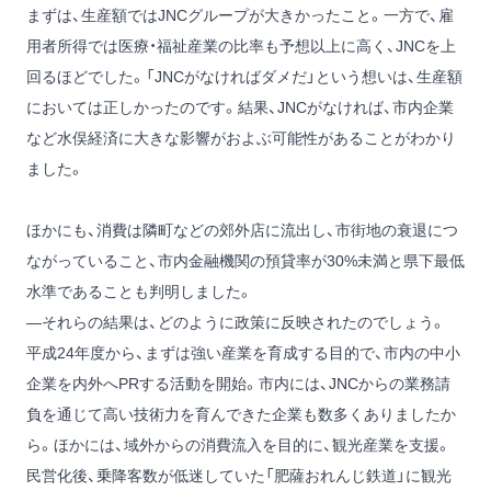
まずは、生産額ではJNCグループが大きかったこと。一方で、雇
用者所得では医療・福祉産業の比率も予想以上に高く、JNCを上
回るほどでした。「JNCがなければダメだ」という想いは、生産額
においては正しかったのです。結果、JNCがなければ、市内企業
など水俣経済に大きな影響がおよぶ可能性があることがわかり
ました。
ほかにも、消費は隣町などの郊外店に流出し、市街地の衰退につ
ながっていること、市内金融機関の預貸率が30%未満と県下最低
水準であることも判明しました。
―それらの結果は、どのように政策に反映されたのでしょう。
平成24年度から、まずは強い産業を育成する目的で、市内の中小
企業を内外へPRする活動を開始。市内には、JNCからの業務請
負を通じて高い技術力を育んできた企業も数多くありましたか
ら。ほかには、域外からの消費流入を目的に、観光産業を支援。
民営化後、乗降客数が低迷していた「肥薩おれんじ鉄道」に観光