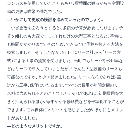
ロンガスを使用していたこともあり、環境面の観点からも空調設
備の更改は喫緊の課題でした。
―いかにして更改の検討を進めていったのでしょう。
いざ更改を図ろうとすると、多額の予算が必要になります。予
算を組むのも大変ですし、それだけの大型工事となると、準備に
も時間がかかります。そのため、できるだけ予算を抑える方法を
模索しました。そうしたなか、NTT・TCリース社から「リース方
式」による工事の提案を受けました。当町でもサーバや公用車な
どはリースで導入していましたが、「そんな大型設備のリースも
可能なのですか」と少々驚きましたね。リース方式であれば、設
計から工事、保守にいたるまで、すべての費用が年間定額のリー
ス料に含められるとのことでした。それであれば、初期費用を大
きく抑えられるほか、毎年かかる修繕費などを平準化することが
できます。これ自体にメリットを感じましたが、ほかにもメリッ
トがありました。
―どのようなメリットですか。