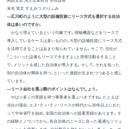
関西支店 法人営業担当 専任課長
末光 宣文
すえみつ のりふみ
―広川町のように大型の設備投資にリース方式を選択する自治
体は多いのですか。
かなり増えているという印象です。情報機器などをリースで
導入しているケースは多いものの、大型の設備投資にリース方式
を活用できることはあまり知られていません。そこで、当社が
「こういった設備もリースできますよ」と啓発活動をすること
で、メリットを感じた自治体が導入する。そして、それを知った
別の自治体が興味を持つ、といった連鎖が生まれつつあると感じ
ています。
―リース会社を選ぶ際のポイントはなんでしょう。
やはり多くの実績を持つ事業者を選ぶべきですね。たとえば
当社の場合、エヌ・ティ・ティ・リースの時代から30年以上にわた
って中央省庁を始め、全国の自治体への提案実績があります。そ
の経験とノウハウから、各自治体のニーズに合った最適なソリュ