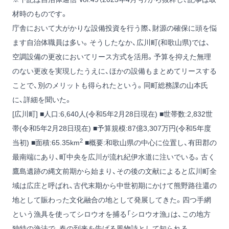
材時のものです。
庁舎において大がかりな設備投資を行う際、財源の確保に頭を悩
ます自治体職員は多い。そうしたなか、広川町(和歌山県)では、
空調設備の更改においてリース方式を活用。予算を抑えた無理
のない更改を実現したうえに、ほかの設備もまとめてリースする
ことで、別のメリットも得られたという。同町総務課の山本氏
に、詳細を聞いた。
[広川町] ■人口:6,640人(令和5年2月28日現在) ■世帯数:2,832世
帯(令和5年2月28日現在) ■予算規模:87億3,307万円(令和5年度
2
当初) ■面積:65.35km
■概要:和歌山県の中心に位置し、有田郡の
最南端にあり、町中央を広川が流れ紀伊水道に注いでいる。古く
鷹島遺跡の縄文前期から始まり、その後の文献によると広川町全
域は広庄と呼ばれ、古代末期から中世初期にかけて熊野路往還の
地として賑わった文化融合の地として発展してきた。四つ手網
という漁具を使ってシロウオを捕る「シロウオ漁」は、この地方
独特の漁法で、春の到来を告げる風物詩として知られる。