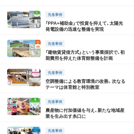
先進事例
「PPA+補助金」で投資を抑えて、太陽光
発電設備の迅速な整備を実現
先進事例
「建物賃貸借方式」という事業採択で、初
期費用を抑えた体育館整備を計画
先進事例
空調整備による教育環境の改善。次なる
テーマは体育館と特別教室
先進事例
農産物に付加価値を与え、新たな地域産
業を生み出す糸口に
先進事例