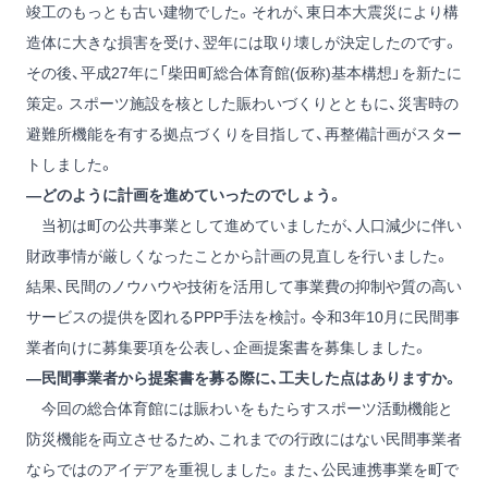
竣工のもっとも古い建物でした。それが、東日本大震災により構
造体に大きな損害を受け、翌年には取り壊しが決定したのです。
その後、平成27年に「柴田町総合体育館(仮称)基本構想」を新たに
策定。スポーツ施設を核とした賑わいづくりとともに、災害時の
避難所機能を有する拠点づくりを目指して、再整備計画がスター
トしました。
―どのように計画を進めていったのでしょう。
当初は町の公共事業として進めていましたが、人口減少に伴い
財政事情が厳しくなったことから計画の見直しを行いました。
結果、民間のノウハウや技術を活用して事業費の抑制や質の高い
サービスの提供を図れるPPP手法を検討。令和3年10月に民間事
業者向けに募集要項を公表し、企画提案書を募集しました。
―民間事業者から提案書を募る際に、工夫した点はありますか。
今回の総合体育館には賑わいをもたらすスポーツ活動機能と
防災機能を両立させるため、これまでの行政にはない民間事業者
ならではのアイデアを重視しました。また、公民連携事業を町で