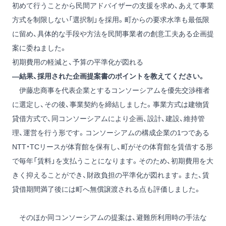
初めて行うことから民間アドバイザーの支援を求め、あえて事業
方式を制限しない「選択制」を採用。町からの要求水準も最低限
に留め、具体的な手段や方法を民間事業者の創意工夫ある企画提
案に委ねました。
初期費用の軽減と、予算の平準化が図れる
―結果、採用された企画提案書のポイントを教えてください。
伊藤忠商事を代表企業とするコンソーシアムを優先交渉権者
に選定し、その後、事業契約を締結しました。事業方式は建物賃
貸借方式で、同コンソーシアムにより企画、設計、建設、維持管
理、運営を行う形です。コンソーシアムの構成企業の1つである
NTT・TCリースが体育館を保有し、町がその体育館を賃借する形
で毎年「賃料」を支払うことになります。そのため、初期費用を大
きく抑えることができ、財政負担の平準化が図れます。また、賃
貸借期間満了後には町へ無償譲渡される点も評価しました。
そのほか同コンソーシアムの提案は、避難所利用時の手法な