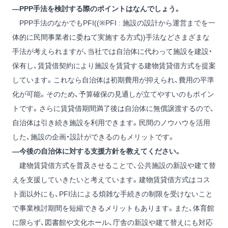
―PPP手法を検討する際のポイントはなんでしょう。
PPP手法のなかでもPFI((※PFI : 施設の設計から運営までを一
体的に民間事業者に委ねて実施する方式))手法などさまざまな
手法が考えられますが、当社では自治体に代わって施設を建設・
保有し、賃貸借契約により施設を賃貸する建物賃貸借方式を提案
しています。これなら自治体は初期費用が抑えられ、費用の平準
化が可能。そのため、予算確保の見通しが立てやすいのもポイン
トです。さらに賃貸借期間満了後は自治体に無償譲渡するので、
自治体は引き続き施設を利用できます。民間のノウハウを活用
した、施設の企画・設計ができるのもメリットです。
―今後の自治体に対する支援方針を教えてください。
建物賃貸借方式を普及させることで、公共施設の新設や建て替
えを支援していきたいと考えています。建物賃貸借方式はコス
ト面以外にも、PFI法による煩雑な手続きの制限を受けないこと
で事業検討期間を短縮できるメリットもあります。また、体育館
に限らず、図書館や文化ホール、庁舎の新設や建て替えにも対応