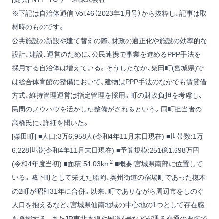
※下記は自治体通信 Vol.46（2023年1月号）から抜粋し、記事は取
材時のものです。
公共施設の新設や建て替えの際、財政の適正化や施設の効率的な
設計、建設、運営のために、公民連携で事業を進めるPPP手法を
採用する自治体は増えている。そうしたなか、柴田町(宮城県)で
は総合体育館の整備において、建物はPPP手法のなかでも賃貸借
方式、維持管理運営は指定管理を採用。町の財政負担を考慮し、
民間のノウハウを活かした整備がされるという。同町担当者の
高橋氏に、詳細を聞いた。
[柴田町] ■人口:3万6,958人(令和4年11月末日現在) ■世帯数:1万
6,228世帯(令和4年11月末日現在) ■予算規模:251億1,698万円
2
(令和4年度当初) ■面積:54.03km
■概要:宮城県南部に位置して
いる。城下町として栄えた船岡、奥州街道の宿場町であった槻木
の2町が昭和31年に合併。以来、町でありながら周辺市をしのぐ
人口を抱えるなど、宮城県仙南地域の中心地の1つとして存在感
を発揮する。またJR東北本線や国道4号などが通る交通の要衝で