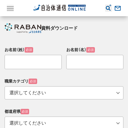
資料ダウンロード
お名前（姓）
お名前（名）
必須
必須
職業カテゴリ
必須
都道府県
必須