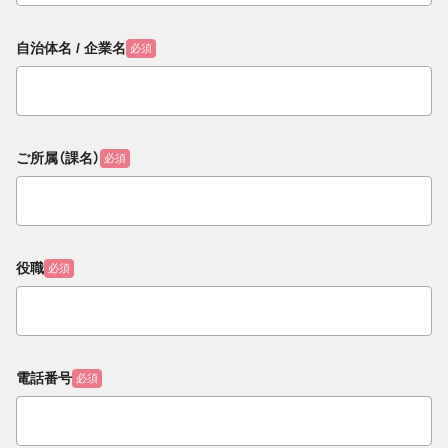
自治体名 / 企業名
必須
ご所属（課名）
必須
役職
必須
電話番号
必須