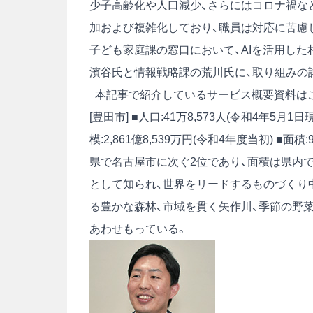
少子高齢化や人口減少、さらにはコロナ禍な
加および複雑化しており、職員は対応に苦慮し
子ども家庭課の窓口において、AIを活用した
濱谷氏と情報戦略課の荒川氏に、取り組みの
本記事で紹介しているサービス概要資料は
[豊田市] ■人口:41万8,573人(令和4年5月1日
模:2,861億8,539万円(令和4年度当初) ■面積:9
県で名古屋市に次ぐ2位であり、面積は県内
として知られ、世界をリードするものづくり
る豊かな森林、市域を貫く矢作川、季節の野
あわせもっている。