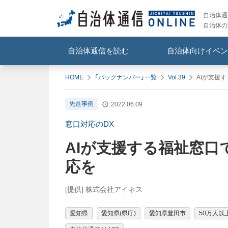
自治体通信
自治体の
自治体通信を読む
自治体向けイベン
HOME
「バックナンバー」一覧
Vol.39
AIが支援
先進事例
2022.06.09
窓口対応のDX
AIが支援する福祉窓口
応を
[提供] 株式会社アイネス
愛知県
愛知県(県庁)
愛知県豊田市
50万人以