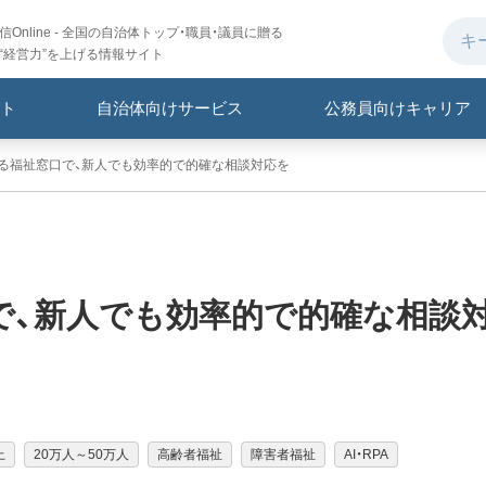
Online - 全国の自治体トップ・職員・議員に贈る
“経営力”を上げる情報サイト
ト
自治体向けサービス
公務員向けキャリア
する福祉窓口で、新人でも効率的で的確な相談対応を
で、新人でも効率的で的確な相談
上
20万人～50万人
高齢者福祉
障害者福祉
AI・RPA