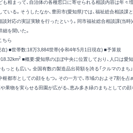
ども相まって、自治体の各種窓口に寄せられる相談内容は年々
ている。そうしたなか、豊田市(愛知県)では、福祉総合相談課
相談対応の実証実験を行ったという。同市福祉総合相談課(当時)
詳細を聞いた。
こちら
現在) ■世帯数:18万3,884世帯(令和4年5月1日現在) ■予算規
2
18.32km
■概要:愛知県のほぼ中央に位置しており、人口は愛
でもっとも広い。全国有数の製造品出荷額を誇る「クルマのまち」
中枢都市としての顔をもつ。その一方で、市域のおよそ7割を占
菜や果物を実らせる田園が広がる、恵み多き緑のまちとしての顔