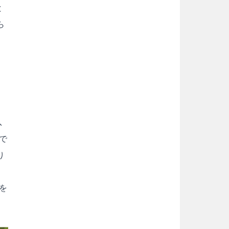
と
ら
。
、
で
り
を