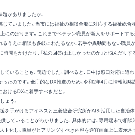
課題がありましたか。
感じていました。当市には福祉の相談全般に対応する福祉総合
件以上にのぼります。これまでベテラン職員が新人をサポートする
れるうえに相談も多岐にわたるなか、若手や異動間もない職員
に時間をかけたり、「私の回答は正しかったのか」と悩んだりす
ていることも、問題でした。調べると、日中は窓口対応に追わ
ったのです。全庁的なDX推進のため、令和2年4月に情報戦略
におけるDXに着手すべきだと。
しょう。
援を手がけるアイネスと三菱総合研究所がAIを活用した自治体
提供していることがわかりました。具体的には、専用端末で相談
キスト化し、職員がヒアリングすべき内容を適宜画面上に表示さ