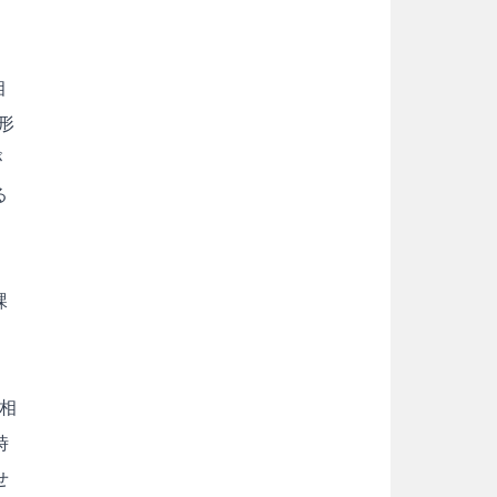
相
形
が
る
課
相
時
せ