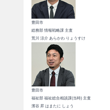
豊田市
総務部 情報戦略課 主査
荒川 涼介
あらかわ りょうすけ
豊田市
福祉部 福祉総合相談課(当時) 主査
濱谷 昇
はまたに しょう