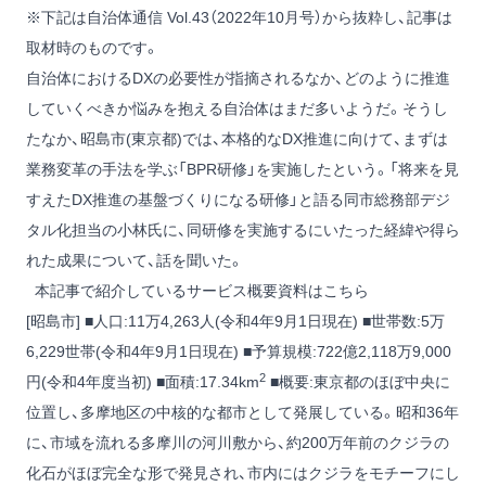
※下記は自治体通信 Vol.43（2022年10月号）から抜粋し、記事は
取材時のものです。
自治体におけるDXの必要性が指摘されるなか、どのように推進
していくべきか悩みを抱える自治体はまだ多いようだ。そうし
たなか、昭島市(東京都)では、本格的なDX推進に向けて、まずは
業務変革の手法を学ぶ「BPR研修」を実施したという。「将来を見
すえたDX推進の基盤づくりになる研修」と語る同市総務部デジ
タル化担当の小林氏に、同研修を実施するにいたった経緯や得ら
れた成果について、話を聞いた。
本記事で紹介しているサービス概要資料はこちら
[昭島市] ■人口:11万4,263人(令和4年9月1日現在) ■世帯数:5万
6,229世帯(令和4年9月1日現在) ■予算規模:722億2,118万9,000
2
円(令和4年度当初) ■面積:17.34km
■概要:東京都のほぼ中央に
位置し、多摩地区の中核的な都市として発展している。昭和36年
に、市域を流れる多摩川の河川敷から、約200万年前のクジラの
化石がほぼ完全な形で発見され、市内にはクジラをモチーフにし