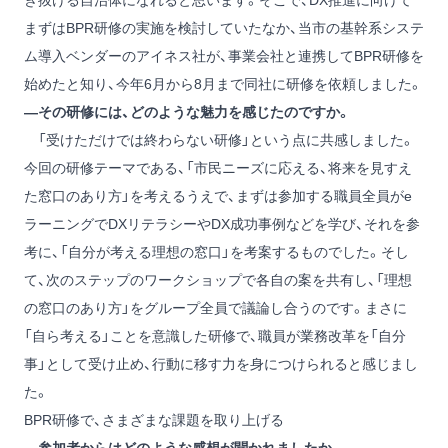
き抜ける自治体になれると思います。そこで、DX推進に向けて
まずはBPR研修の実施を検討していたなか、当市の基幹系システ
ム導入ベンダーのアイネス社が、事業会社と連携してBPR研修を
始めたと知り、今年6月から8月まで同社に研修を依頼しました。
―その研修には、どのような魅力を感じたのですか。
「受けただけでは終わらない研修」という点に共感しました。
今回の研修テーマである、「市民ニーズに応える、将来を見すえ
た窓口のあり方」を考えるうえで、まずは参加する職員全員がe
ラーニングでDXリテラシーやDX成功事例などを学び、それを参
考に、「自分が考える理想の窓口」を考案するものでした。そし
て、次のステップのワークショップで各自の案を共有し、「理想
の窓口のあり方」をグループ全員で議論し合うのです。まさに
「自ら考える」ことを意識した研修で、職員が業務改革を「自分
事」として受け止め、行動に移す力を身につけられると感じまし
た。
BPR研修で、さまざまな課題を取り上げる