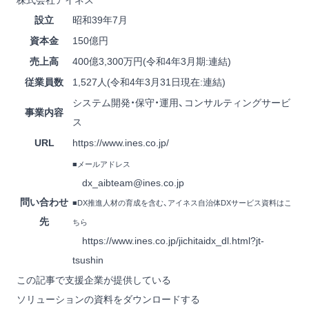
株式会社アイネス
設立
昭和39年7月
資本金
150億円
売上高
400億3,300万円(令和4年3月期:連結)
従業員数
1,527人(令和4年3月31日現在:連結)
システム開発・保守・運用、コンサルティングサービ
事業内容
ス
URL
https://www.ines.co.jp/
■メールアドレス
dx_aibteam@ines.co.jp
問い合わせ
■DX推進人材の育成を含む、アイネス自治体DXサービス資料はこ
先
ちら
https://www.ines.co.jp/jichitaidx_dl.html?jt-
tsushin
この記事で支援企業が提供している
ソリューションの資料をダウンロードする