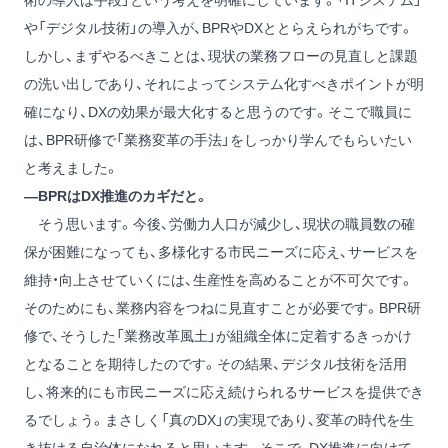
術の導入は手段」という考えを明確にしています。「ITシステム」
や「デジタル技術」の導入が、BPRやDXととらえられがちです。
しかし、まずやるべきことは、現状の業務フローの見直しと課題
の洗い出しであり、それによってシステム化すべきポイントが明
確になり、DXの効果が最大化すると思うのです。そこで職員に
は、BPR研修で「業務変革の手法」をしっかり学んでもらいたい
と考えました。
―BPRはDX推進のカギだと。
そう思います。今後、労働力人口が減少し、現状の職員数の確
保が困難になっても、多様化する市民ニーズに応え、サービスを
維持・向上させていくには、生産性を高めることが不可欠です。
そのためにも、業務内容をつねに見直すことが必要です。BPR研
修で、そうした「業務改革風土」が組織全体に定着するきっかけ
となることを期待したのです。その結果、デジタル技術を活用
し、将来的にも市民ニーズに応え続けられるサービスを提供でき
るでしょう。まさしく「真のDX」の実現であり、変革の時代を生