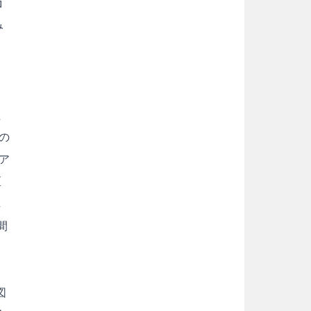
ロ
み
た
の
ア
区
し
間
図