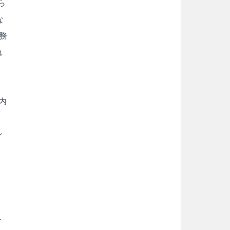
ら
な
務
れ
内
ン
る
人