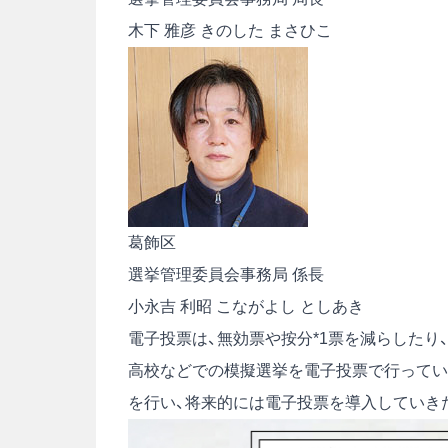
木下 雅彦
きのした まさひこ
葛飾区
選挙管理委員会事務局 係長
小永吉 利昭
こながよし としあき
電子投票は、無効票や按分
*1
票を減らしたり
高校などでの模擬選挙を電子投票で行ってい
を行い、将来的には電子投票を導入していき