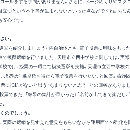
ロールをする手間がありません。さらに、ページめくりやスク
目立つという不平等が生まれないといった点などですね。ちな
も安心です。
さい。
擬選挙を紹介しましょう。両自治体とも、電子投票に興味をもっ
校で模擬選挙を行いました。天理市立西中学校に関しては、実際
学校では、授業の一環にて模擬選挙を実施。天理市立西中学校の
」、82%が「選挙権を得たら電子投票を行いたい」と回答。葛飾
投票に抵抗がないと思う・あまりないと思う」との回答がありま
投票できた」「結果の集計が早かった」「名前が出てきて楽だし、
た。
くのでしょう。
、実際の選挙を見すえた意見をもらいながら運用面での強化を