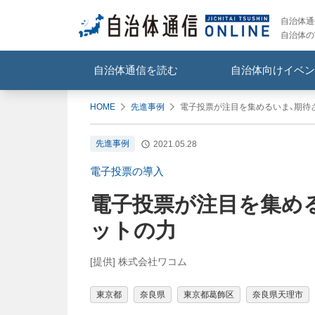
自治体通信
自治体の
自治体通信を読む
自治体向けイベン
HOME
先進事例
電子投票が注目を集めるいま、期待
先進事例
2021.05.28
電子投票の導入
電子投票が注目を集め
ットの力
[提供] 株式会社ワコム
東京都
奈良県
東京都葛飾区
奈良県天理市