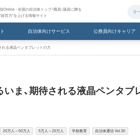
Online - 全国の自治体トップ・職員・議員に贈る
“経営力”を上げる情報サイト
ト
自治体向けサービス
公務員向けキャリア
される液晶ペンタブレットの力
るいま、期待される液晶ペンタブ
20万人～50万人
5万人～20万人
学校教育
自治体通信 Vol.30