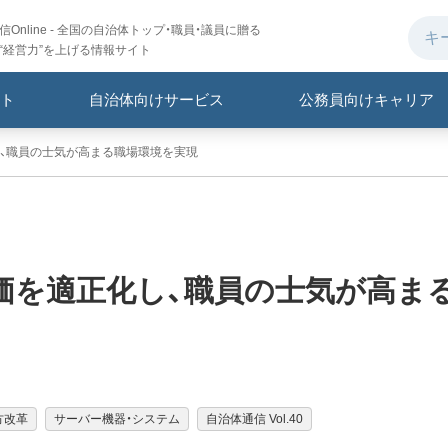
Online - 全国の自治体トップ・職員・議員に贈る
“経営力”を上げる情報サイト
ト
自治体向けサービス
公務員向けキャリア
、職員の士気が高まる職場環境を実現
価を適正化し、職員の士気が高ま
方改革
サーバー機器・システム
自治体通信 Vol.40