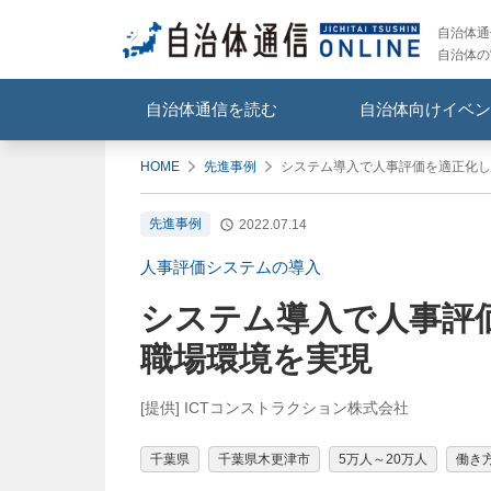
自治体通信
自治体の
自治体通信を読む
自治体向けイベン
HOME
先進事例
システム導入で人事評価を適正化し
先進事例
2022.07.14
人事評価システムの導入
システム導入で人事評
職場環境を実現
[提供] ICTコンストラクション株式会社
千葉県
千葉県木更津市
5万人～20万人
働き