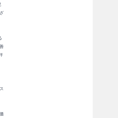
況
ざ
る
善
評
ス
し
価