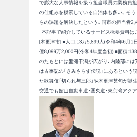
で膨大な人事情報を扱う担当職員の業務負担
の仕組みを模索している自治体も多い。そうし
らの課題を解決したという。同市の担当者2
本記事で紹介しているサービス概要資料は
[木更津市] ■人口:13万5,899人(令和4年6月1
億8,099万2,000円(令和4年度当初) ■面積:138
のたもとには盤洲干潟が広がり、内陸部には
は古事記の「きみさらず伝説」にあるという
た歌舞伎「切られ与三郎」や木更津甚句が誕
交通でも館山自動車道・圏央道・東京湾アク