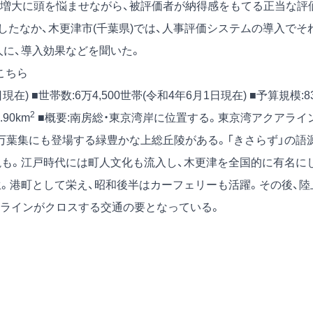
増大に頭を悩ませながら、被評価者が納得感をもてる正当な評
たなか、木更津市(千葉県)では、人事評価システムの導入でそ
人に、導入効果などを聞いた。
こちら
日現在) ■世帯数:6万4,500世帯(令和4年6月1日現在) ■予算規模:8
2
.90km
■概要:南房総・東京湾岸に位置する。東京湾アクアライ
万葉集にも登場する緑豊かな上総丘陵がある。「きさらず」の語
説も。江戸時代には町人文化も流入し、木更津を全国的に有名に
生。港町として栄え、昭和後半はカーフェリーも活躍。その後、陸
アラインがクロスする交通の要となっている。