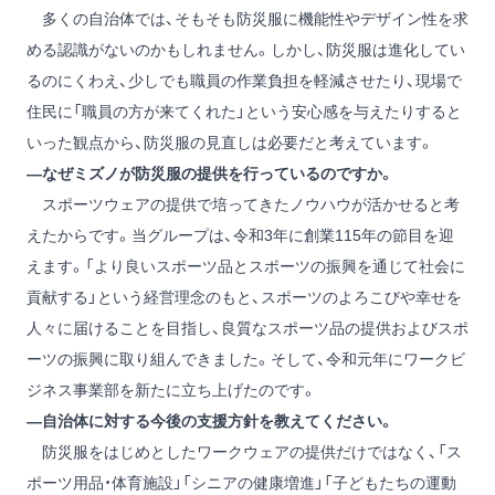
多くの自治体では、そもそも防災服に機能性やデザイン性を求
める認識がないのかもしれません。しかし、防災服は進化してい
るのにくわえ、少しでも職員の作業負担を軽減させたり、現場で
住民に「職員の方が来てくれた」という安心感を与えたりすると
いった観点から、防災服の見直しは必要だと考えています。
―なぜミズノが防災服の提供を行っているのですか。
スポーツウェアの提供で培ってきたノウハウが活かせると考
えたからです。当グループは、令和3年に創業115年の節目を迎
えます。「より良いスポーツ品とスポーツの振興を通じて社会に
貢献する」という経営理念のもと、スポーツのよろこびや幸せを
人々に届けることを目指し、良質なスポーツ品の提供およびスポ
ーツの振興に取り組んできました。そして、令和元年にワークビ
ジネス事業部を新たに立ち上げたのです。
―自治体に対する今後の支援方針を教えてください。
防災服をはじめとしたワークウェアの提供だけではなく、「ス
ポーツ用品・体育施設」「シニアの健康増進」「子どもたちの運動