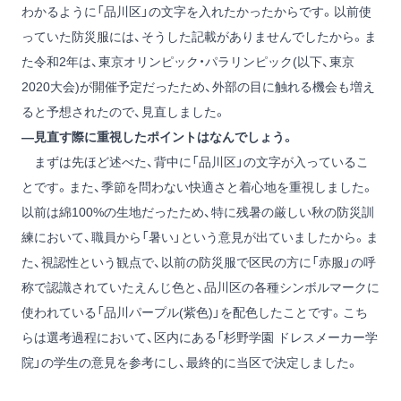
わかるように「品川区」の文字を入れたかったからです。以前使
っていた防災服には、そうした記載がありませんでしたから。ま
た令和2年は、東京オリンピック・パラリンピック(以下、東京
2020大会)が開催予定だったため、外部の目に触れる機会も増え
ると予想されたので、見直しました。
―見直す際に重視したポイントはなんでしょう。
まずは先ほど述べた、背中に「品川区」の文字が入っているこ
とです。また、季節を問わない快適さと着心地を重視しました。
以前は綿100%の生地だったため、特に残暑の厳しい秋の防災訓
練において、職員から「暑い」という意見が出ていましたから。ま
た、視認性という観点で、以前の防災服で区民の方に「赤服」の呼
称で認識されていたえんじ色と、品川区の各種シンボルマークに
使われている「品川パープル(紫色)」を配色したことです。こち
らは選考過程において、区内にある「杉野学園 ドレスメーカー学
院」の学生の意見を参考にし、最終的に当区で決定しました。