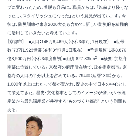
プに変わったため、着脱も容易に。職員からは、「以前より軽くな
ったし、スタイリッシュになった」という意見が出ています。今
後は、防災訓練や東京2020大会も含めて、新しい防災服を積極的
に活用していきたいと考えています。
［京都市］ ■人口：145万8,469人（令和3年7月1日現在） ■世帯
数：73万1,923世帯（令和3年7月1日現在） ■予算規模：1兆8,876
2
億8,900万円（令和3年度当初）■面積：827.83km
■概要：京都府
南部に位置している。京都府の府庁所在地で、政令指定都市。京
都府の人口の半分以上を占めている。794年（延暦13年）から、
1,000年以上にわたって都が置かれ、歴史の中で日本の中心とし
て栄えてきた。歴史・文化都市としてのイメージが強いが、伝統
産業から最先端産業が共存する“ものづくり都市” という側面も
ある。