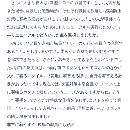
さらに大きな要因は、新型コロナの影響です。もし、災害が起
きた場合、開設した避難場所にそれぞれ職員を派遣し、感染防止
対策に努める必要があります。住民の方に、「この人が職員の方
だ」と認識してもらうためにもリニューアルを実行したのです。
―リニューアルでどういった点を重視しましたか。
やはり、ひと目で京都市職員だというのがわかる目立つ色彩で
あること。そして、着やすさ。柔らかい素材を使い、動きやすさ
を追求できたらと。さらに、普段使いができる点もポイントでし
た。以前の防災服は、上着は前でボタンを止めてズボンのなかに
入れて着るスタイル。防災服に着替える際は、全身を着替える必
要があったのです。現在では、災害対策本部会議で、スーツの上
に羽織るカタチで着たいというニーズがありますからね。そう
した要望を、できるだけ特殊な仕様を使わず、コストを抑えて実
現したいと。そして入札を行った結果、理想に近かったミズノ社
の防災服を採用しました。
非常に着やすく、現場の職員にも好評