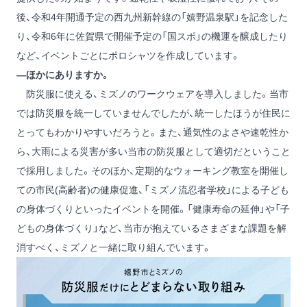
後、令和4年開通予定の西九州新幹線の「嬉野温泉駅」を記念した
り、令和6年に佐賀県で開催予定の「国スポ」の機運を醸成したり
など、イベントごとにポロシャツを作成しています。
―ほかにありますか。
防災服に使える、ミズノのワークウェアを導入しました。当市
では防災服を統一していませんでしたが、統一したほうが住民に
とってもわかりやすいだろうと。また、通気性のよさや速乾性か
ら、大雨による災害が多い当市の防災服として適切だということ
で採用しました。そのほか、定期的なウォーキング教室を開催し
ての市民(高齢者)の健康促進、「ミズノ流忍者学校」による子ども
の身体づくりといったイベントを開催。「健康寿命の延伸」や「子
どもの身体づくり」など、当市が抱えているさまざまな課題を解
消すべく、ミズノと一緒に取り組んでいます。