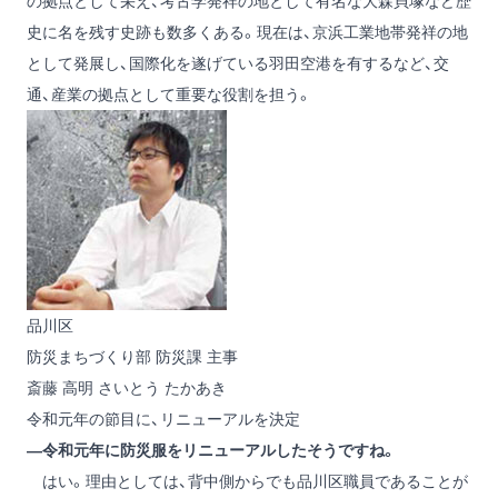
の拠点として栄え、考古学発祥の地として有名な大森貝塚など歴
史に名を残す史跡も数多くある。現在は、京浜工業地帯発祥の地
として発展し、国際化を遂げている羽田空港を有するなど、交
通、産業の拠点として重要な役割を担う。
品川区
防災まちづくり部 防災課 主事
斎藤 高明
さいとう たかあき
令和元年の節目に、リニューアルを決定
―令和元年に防災服をリニューアルしたそうですね。
はい。理由としては、背中側からでも品川区職員であることが