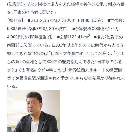
(佐賀県)を取材。同社の協力をえた経緯や具体的な取り組み内容
を、同市の担当者に聞いた。
［嬉野市］ ■人口：2万5,423人（令和3年6月30日現在） ■世帯数：
9,882世帯（令和3年6月30日現在） ■予算規模：239億7,174万
2
4,000円（令和3年度当初） ■面積：126.41km
■概要：佐賀県の
南西部に位置している。1,300年以上前の太古の時代から人々を
癒してきた嬉野温泉は「日本三大美肌の湯」として名高く、「うれ
しの茶」の産地として600年の歴史を刻んできた「日本茶のふる
さと」でも有名。令和4年には九州新幹線西九州ルートの暫定開
業で嬉野温泉駅が新設される予定で、さらなる発展が期待されて
いる。