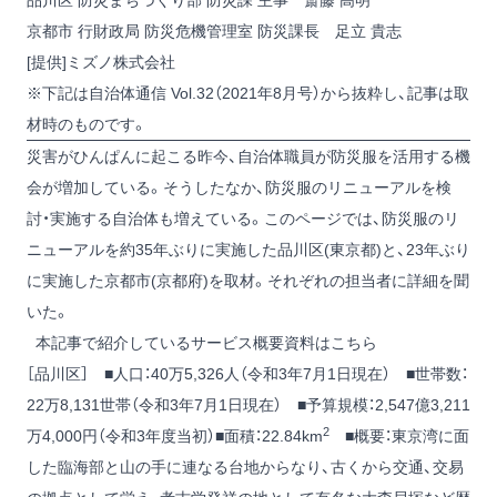
品川区 防災まちづくり部 防災課 主事 斎藤 高明
京都市 行財政局 防災危機管理室 防災課長 足立 貴志
[提供]ミズノ株式会社
※下記は自治体通信 Vol.32（2021年8月号）から抜粋し、記事は取
材時のものです。
災害がひんぱんに起こる昨今、自治体職員が防災服を活用する機
会が増加している。そうしたなか、防災服のリニューアルを検
討・実施する自治体も増えている。このページでは、防災服のリ
ニューアルを約35年ぶりに実施した品川区(東京都)と、23年ぶり
に実施した京都市(京都府)を取材。それぞれの担当者に詳細を聞
いた。
本記事で紹介しているサービス概要資料はこちら
［品川区］ ■人口：40万5,326人（令和3年7月1日現在） ■世帯数：
22万8,131世帯（令和3年7月1日現在） ■予算規模：2,547億3,211
2
万4,000円（令和3年度当初）■面積：22.84km
■概要：東京湾に面
した臨海部と山の手に連なる台地からなり、古くから交通、交易