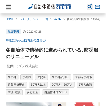
HOME
「バックナンバー」一覧
Vol.32
各自治体で積極的に進められている、防災服のリニューアル
先進事例
2021.07.28
時流にあった防災服の選定①
各自治体で積極的に進められている、防災服
のリニューアル
[提供] ミズノ株式会社
東京都
京都府
佐賀県
東京都品川区
京都府京都市
佐賀県嬉野市
50万人以上
20万人～50万人
5万人未満
防災・減災
安心安全
自治体通信 Vol.32