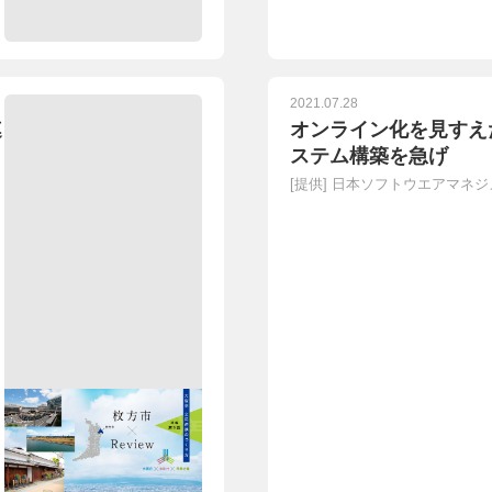
2021.07.28
連
オンライン化を見すえ
ステム構築を急げ
[提供]
日本ソフトウエアマネジ