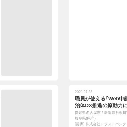
2021.07.28
職員が使える「Web申
治体DX推進の原動力
愛知県名古屋市
/
新潟県糸魚川
岐阜県(県庁)
[提供]
株式会社トラストバンク