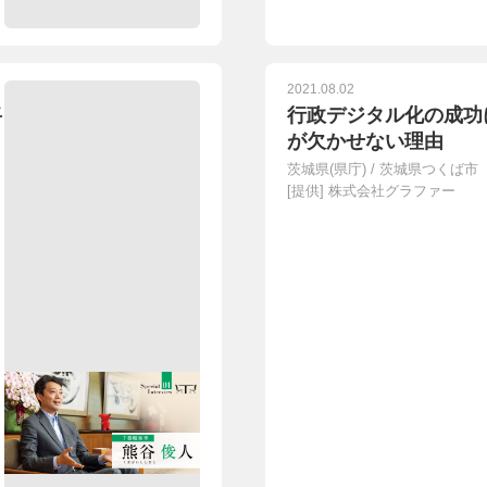
2021.08.02
将
行政デジタル化の成功
が欠かせない理由
茨城県(県庁)
/
茨城県つくば市
[提供]
株式会社グラファー