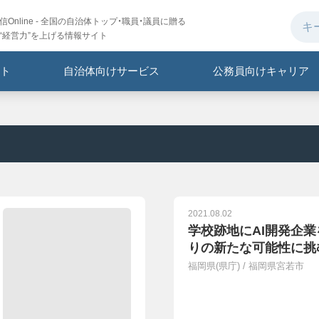
Online - 全国の自治体トップ・職員・議員に贈る
“経営力”を上げる情報サイト
ト
自治体向けサービス
公務員向けキャリア
2021.08.02
学校跡地にAI開発企業
りの新たな可能性に挑
福岡県(県庁)
/
福岡県宮若市