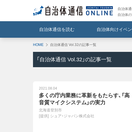
自治体通信
自治体の
自治体通信を読む
自治体向けイベン
HOME
自治体通信 Vol.32の記事一覧
「
自治体通信 Vol.32
」の記事一覧
2021.08.04
多くの庁内業務に革新をもたらす、「高
音質マイクシステム」の実力
北海道登別市
[提供]
シュア・ジャパン株式会社