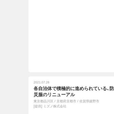
2021.07.28
各自治体で積極的に進められている、防
災服のリニューアル
東京都品川区
/
京都府京都市
/
佐賀県嬉野市
[提供]
ミズノ株式会社