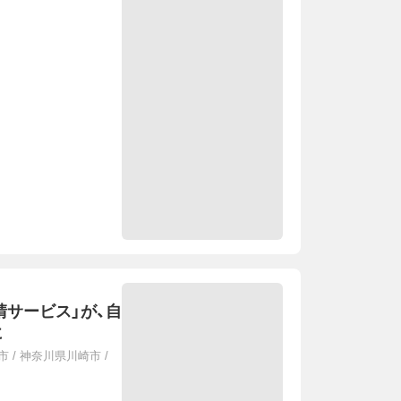
請サービス」が、自
に
市
/
神奈川県川崎市
/