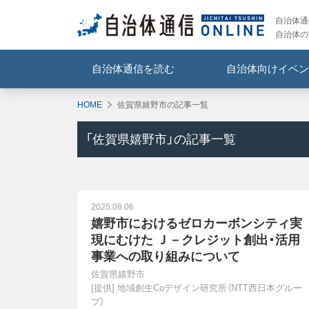
自治体通信
自治体の
自治体通信を読む
自治体向けイベン
HOME
佐賀県嬉野市の記事一覧
「
佐賀県嬉野市
」の記事一覧
2025.08.06
嬉野市におけるゼロカーボンシティ実
現にむけた Ｊ－クレジット創出・活用
事業への取り組みについて
佐賀県嬉野市
[提供]
地域創生Coデザイン研究所（NTT西日本グルー
プ）