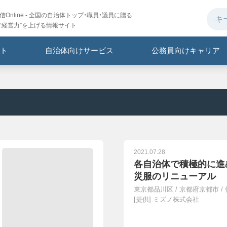
Online - 全国の自治体トップ・職員・議員に贈る
“経営力”を上げる情報サイト
ト
自治体向けサービス
公務員向けキャリア
2021.07.28
各自治体で積極的に進
災服のリニューアル
東京都品川区
/
京都府京都市
/
[提供]
ミズノ株式会社