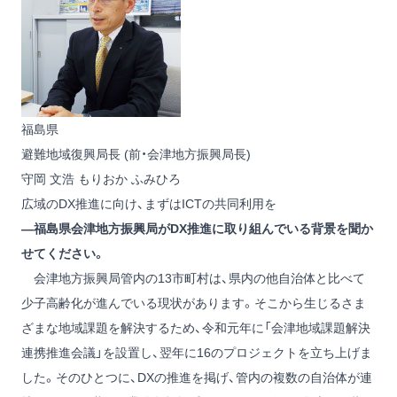
福島県
避難地域復興局長 (前・会津地方振興局長)
守岡 文浩
もりおか ふみひろ
広域のDX推進に向け、まずはICTの共同利用を
―福島県会津地方振興局がDX推進に取り組んでいる背景を聞か
せてください。
会津地方振興局管内の13市町村は、県内の他自治体と比べて
少子高齢化が進んでいる現状があります。そこから生じるさま
ざまな地域課題を解決するため、令和元年に「会津地域課題解決
連携推進会議」を設置し、翌年に16のプロジェクトを立ち上げま
した。そのひとつに、DXの推進を掲げ、管内の複数の自治体が連