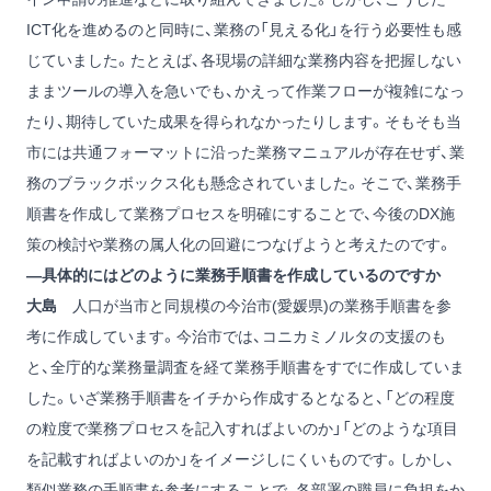
ICT化を進めるのと同時に、業務の「見える化」を行う必要性も感
じていました。たとえば、各現場の詳細な業務内容を把握しない
ままツールの導入を急いでも、かえって作業フローが複雑になっ
たり、期待していた成果を得られなかったりします。そもそも当
市には共通フォーマットに沿った業務マニュアルが存在せず、業
務のブラックボックス化も懸念されていました。そこで、業務手
順書を作成して業務プロセスを明確にすることで、今後のDX施
策の検討や業務の属人化の回避につなげようと考えたのです。
―具体的にはどのように業務手順書を作成しているのですか
大島
人口が当市と同規模の今治市(愛媛県)の業務手順書を参
考に作成しています。今治市では、コニカミノルタの支援のも
と、全庁的な業務量調査を経て業務手順書をすでに作成していま
した。いざ業務手順書をイチから作成するとなると、「どの程度
の粒度で業務プロセスを記入すればよいのか」「どのような項目
を記載すればよいのか」をイメージしにくいものです。しかし、
類似業務の手順書を参考にすることで、各部署の職員に負担をか