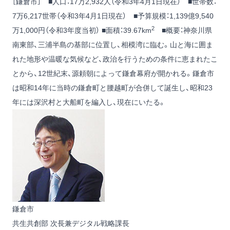
［鎌倉市］ ■人口：17万2,932人（令和3年4月1日現在） ■世帯数：
7万6,217世帯（令和3年4月1日現在） ■予算規模：1,139億9,540
2
万1,000円（令和3年度当初） ■面積：39.67km
■概要：神奈川県
南東部、三浦半島の基部に位置し、相模湾に臨む。山と海に囲ま
れた地形や温暖な気候など、政治を行うための条件に恵まれたこ
とから、12世紀末、源頼朝によって鎌倉幕府が開かれる。鎌倉市
は昭和14年に当時の鎌倉町と腰越町が合併して誕生し、昭和23
年には深沢村と大船町を編入し、現在にいたる。
鎌倉市
共生共創部 次長兼デジタル戦略課長