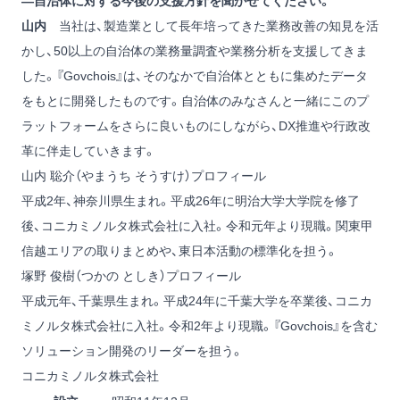
―自治体に対する今後の支援方針を聞かせてください。
山内
当社は、製造業として長年培ってきた業務改善の知見を活
かし、50以上の自治体の業務量調査や業務分析を支援してきま
した。『Govchois』は、そのなかで自治体とともに集めたデータ
をもとに開発したものです。自治体のみなさんと一緒にこのプ
ラットフォームをさらに良いものにしながら、DX推進や行政改
革に伴走していきます。
山内 聡介（やまうち そうすけ）プロフィール
平成2年、神奈川県生まれ。平成26年に明治大学大学院を修了
後、コニカミノルタ株式会社に入社。令和元年より現職。関東甲
信越エリアの取りまとめや、東日本活動の標準化を担う。
塚野 俊樹（つかの としき）プロフィール
平成元年、千葉県生まれ。平成24年に千葉大学を卒業後、コニカ
ミノルタ株式会社に入社。令和2年より現職。『Govchois』を含む
ソリューション開発のリーダーを担う。
コニカミノルタ株式会社