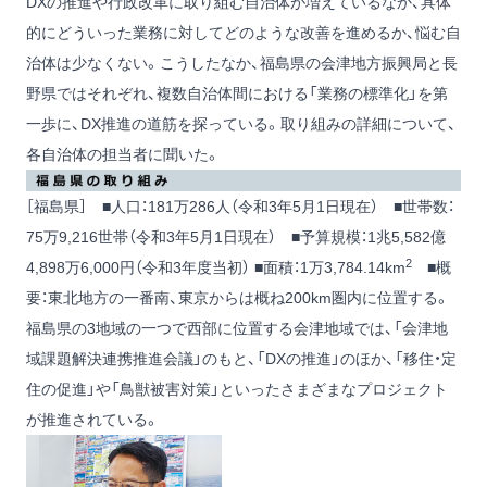
DXの推進や行政改革に取り組む自治体が増えているなか、具体
的にどういった業務に対してどのような改善を進めるか、悩む自
治体は少なくない。こうしたなか、福島県の会津地方振興局と長
野県ではそれぞれ、複数自治体間における「業務の標準化」を第
一歩に、DX推進の道筋を探っている。取り組みの詳細について、
各自治体の担当者に聞いた。
［福島県］ ■人口：181万286人（令和3年5月1日現在） ■世帯数：
75万9,216世帯（令和3年5月1日現在） ■予算規模：1兆5,582億
2
4,898万6,000円（令和3年度当初） ■面積：1万3,784.14km
■概
要：東北地方の一番南、東京からは概ね200km圏内に位置する。
福島県の3地域の一つで西部に位置する会津地域では、「会津地
域課題解決連携推進会議」のもと、「DXの推進」のほか、「移住・定
住の促進」や「鳥獣被害対策」といったさまざまなプロジェクト
が推進されている。