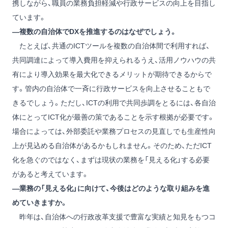
携しながら、職員の業務負担軽減や行政サービスの向上を目指し
ています。
―複数の自治体でDXを推進するのはなぜでしょう。
たとえば、共通のICTツールを複数の自治体間で利用すれば、
共同調達によって導入費用を抑えられるうえ、活用ノウハウの共
有により導入効果を最大化できるメリットが期待できるからで
す。管内の自治体で一斉に行政サービスを向上させることもで
きるでしょう。ただし、ICTの利用で共同歩調をとるには、各自治
体にとってICT化が最善の策であることを示す根拠が必要です。
場合によっては、外部委託や業務プロセスの見直しでも生産性向
上が見込める自治体があるかもしれません。そのため、ただICT
化を急ぐのではなく、まずは現状の業務を「見える化」する必要
があると考えています。
―業務の「見える化」に向けて、今後はどのような取り組みを進
めていきますか。
昨年は、自治体への行政改革支援で豊富な実績と知見をもつコ