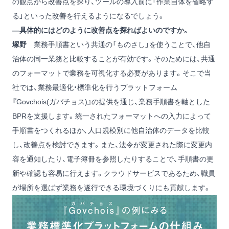
の観点から改善点を探り、ツールの導入前に「作業自体を省略す
る」といった改善を行えるようになるでしょう。
―具体的にはどのように改善点を探ればよいのですか。
塚野
業務手順書という共通の「ものさし」を使うことで、他自
治体の同一業務と比較することが有効です。そのためには、共通
のフォーマットで業務を可視化する必要があります。そこで当
社では、業務最適化・標準化を行うプラットフォーム
『Govchois(ガバチョス)』の提供を通じ、業務手順書を軸とした
BPRを支援します。統一されたフォーマットへの入力によって
手順書をつくれるほか、人口規模別に他自治体のデータを比較
し、改善点を検討できます。また、法令が変更された際に変更内
容を通知したり、電子簿冊を参照したりすることで、手順書の更
新や確認も容易に行えます。クラウドサービスであるため、職員
が場所を選ばず業務を遂行できる環境づくりにも貢献します。