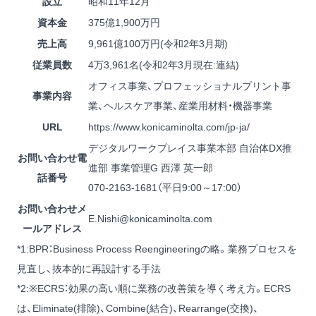
設立
昭和11年12月
資本金
375億1,900万円
売上高
9,961億100万円(令和2年3月期)
従業員数
4万3,961名(令和2年3月現在:連結)
オフィス事業、プロフェッショナルプリント事
事業内容
業、ヘルスケア事業、産業用材料・機器事業
URL
https://www.konicaminolta.com/jp-ja/
デジタルワークプレイス事業本部 自治体DX推
お問い合わせ電
進部 事業管理G 西澤 英一郎
話番号
070-2163-1681（平日9:00～17:00）
お問い合わせメ
E.Nishi@konicaminolta.com
ールアドレス
*1
:
BPR：Business Process Reengineeringの略。業務プロセスを
見直し、抜本的に再設計する手法
*2
:
※ECRS：効果の高い順に業務の改善策を導く考え方。ECRS
は、Eliminate(排除)、Combine(結合)、Rearrange(交換)、