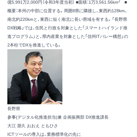
2
億5,991万2,000円（令和3年度当初） ■面積：1万3,561.56km
■
概要：本州の中部に位置する。周囲8県に隣接し、東西約128km、
南北約220kmと、東西に短く南北に長い県域を有する。「長野県
DX戦略」では、住民と行政を対象とした「スマートハイランド推
進プログラム」と、県内産業を対象とした「信州ITバレー構想」の
2本柱でDXを推進している。
長野県
参事(デジタル化推進担当)兼 企画振興部 DX推進課長
大江 朋久
おおえ ともひさ
ICTツールの導入は、業務標準化の先に