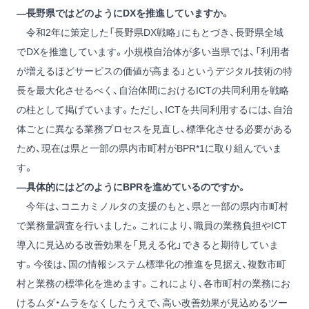
―長野県ではどのようにDXを推進していますか。
令和2年に策定した「長野県DX戦略」にもとづき、長野県全域
でDXを推進しています。小規模自治体が多い当県では、「利用者
が増えるほどサービスの価値が高まる」というデジタル技術の特
長を最大化させるべく、自治体間におけるICTの共同利用を戦略
の柱として掲げています。ただし、ICTを共同利用するには、自治
体ごとに異なる業務プロセスを見直し、標準化させる必要がある
ため、現在は県と一部の県内市町村がBPR
*1
に取り組んでいま
す。
―具体的にはどのようにBPRを進めているのですか。
今年は、コニカミノルタの支援のもと、県と一部の県内市町村
で業務量調査を行いました。これにより、職員の業務負担やICT
導入に見込める改善効果を「見える化」できると期待していま
す。今後は、国の情報システム標準化の推進を見据え、複数市町
村と業務の標準化を進めます。これにより、各市町村の業務にお
けるムダ・ムラをなくしたうえで、高い改善効果が見込めるツー