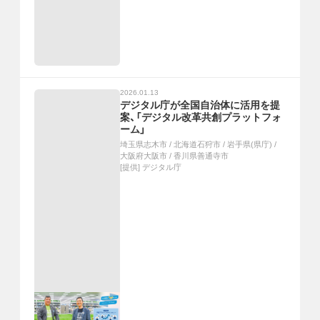
2026.01.13
デジタル庁が全国自治体に活用を提
案、「デジタル改革共創プラットフォ
ーム」
埼玉県志木市
/
北海道石狩市
/
岩手県(県庁)
/
大阪府大阪市
/
香川県善通寺市
[提供]
デジタル庁