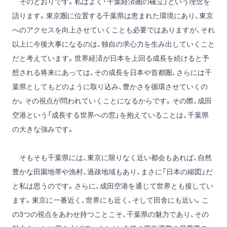
そのとおりです。私はよく「千葉経済圏の確立」という理念を
語ります。東京圏に位置する千葉県は恵まれた環境にあり、東京
へのアクセスを向上させていくことも必要ではありますが、それ
以上に今後大事になるのは、独自の求心力を生み出していくこと
だと考えています。世界経済が日本を上回る成長を続けると予
想される将来にあっては、その成長を日本や首都圏、さらには千
葉県としてもどのように取り込み、豊かさを循環させていくの
か。その視点が問われていくことになるからです。その際、成田
空港という「成長する世界への窓」を抱えていることは、千葉県
の大きな強みです。
そもそも千葉県には、東京に限りなく近い都会もあれば、自然
豊かな田園地帯や漁村、過疎地域もあり、まさに「日本の縮図」だ
と私は思うのです。さらに、成田空港を通じて世界とも接してい
ます。東京に一番近く、世界にも近く、そして田舎にも近い。こ
の3つの視点をあわせ持つことこそ、千葉県の魅力であり、その