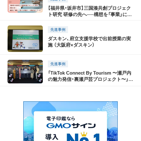
Connect By Tourism 〜瀬戸内の魅力発
【福井県・坂井市】三国湊共創プロジェク
信・裏瀬戸芸プロジェクト〜」開催レポー
ト研究 研修の先へ──構想を「事業」に変
ト（前編）
える共創が、いま動き出している
先進事例
ダスキン、府立支援学校で出前授業の実
施 （大阪府×ダスキン）
先進事例
「TikTok Connect By Tourism 〜瀬戸内
の魅力発信・裏瀬戸芸プロジェクト〜」開
催レポート