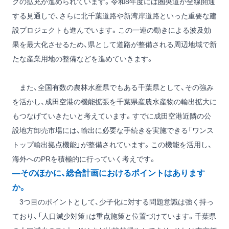
クの拡充が進められています。令和8年度には圏央道が全線開通
する見通しで、さらに北千葉道路や新湾岸道路といった重要な建
設プロジェクトも進んでいます。この一連の動きによる波及効
果を最大化させるため、県として道路が整備される周辺地域で新
たな産業用地の整備などを進めていきます。
また、全国有数の農林水産県でもある千葉県として、その強み
を活かし、成田空港の機能拡張を千葉県産農水産物の輸出拡大に
もつなげていきたいと考えています。すでに成田空港近隣の公
設地方卸売市場には、輸出に必要な手続きを実施できる「ワンス
トップ輸出拠点機能」が整備されています。この機能を活用し、
海外へのPRを積極的に行っていく考えです。
―そのほかに、総合計画におけるポイントはあります
か。
3つ目のポイントとして、少子化に対する問題意識は強く持っ
ており、「人口減少対策」は重点施策と位置づけています。千葉県