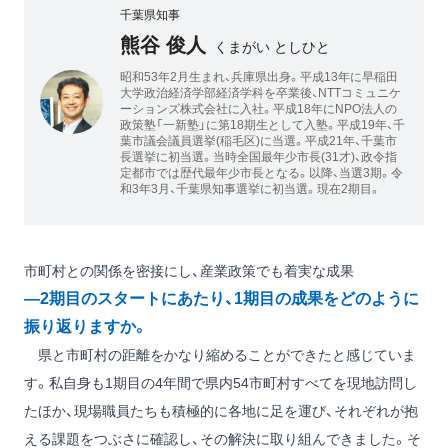
千葉県知事
熊谷 俊人
くまがい としひと
昭和53年2月生まれ、兵庫県出身。平成13年に早稲田
大学政治経済学部経済学科を卒業後、NTTコミュニケ
ーションズ株式会社に入社。平成18年にNPO法人の
政策塾「一新塾」に第18期生として入塾。平成19年、千
葉市議会議員選挙(稲毛区)に当選。平成21年、千葉市
長選挙に初当選。当時全国最年少市長(31才)、政令指
定都市では歴代最年少市長となる。以降、当選3期。令
和3年3月、千葉県知事選挙に初当選。現在2期目。
市町村との関係を密接にし、産業政策でも着実な成果
―2期目のスタートにあたり、1期目の成果をどのように
振り返りますか。
県と市町村の距離をかなり縮めることができたと感じていま
す。私自身も1期目の4年間で県内54市町村すべてを現地訪問し
たほか、現場職員たちも積極的に各地に足を運び、それぞれが抱
える課題をつぶさに確認し、その解決に取り組んできました。そ