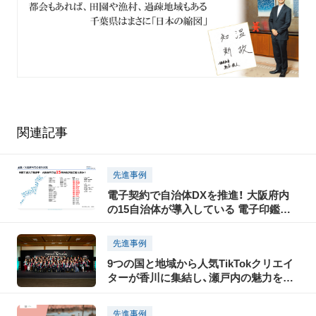
関連記事
先進事例
電子契約で自治体DXを推進！ 大阪府内
の15自治体が導入している 電子印鑑
GMOサインとは？
先進事例
9つの国と地域から人気TikTokクリエイ
ターが香川に集結し、瀬戸内の魅力を
TikTokで世界に発信！「瀬戸内国際芸術祭
2025」に合わせて開催された「TikTok
先進事例