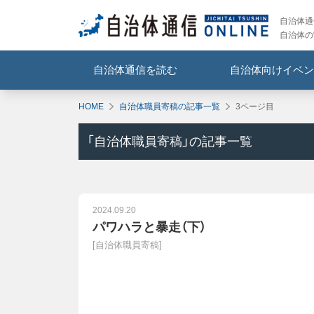
自治体通信
自治体の
自治体通信を読む
自治体向けイベン
HOME
自治体職員寄稿の記事一覧
3ページ目
「
自治体職員寄稿
」の記事一覧
2024.09.20
パワハラと暴走（下）
[
自治体職員寄稿
]