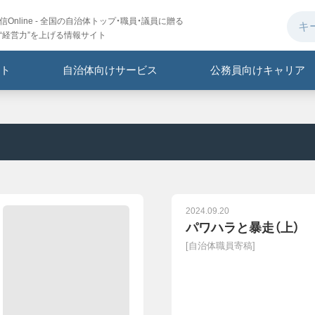
Online - 全国の自治体トップ・職員・議員に贈る
“経営力”を上げる情報サイト
ト
自治体向けサービス
公務員向けキャリア
2024.09.20
パワハラと暴走（上）
[
自治体職員寄稿
]