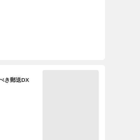
べき郵送DX