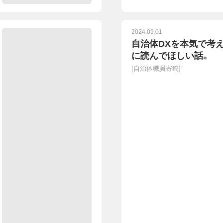
2024.09.01
自治体DXを本気で考
に読んでほしい話。
[
自治体職員寄稿
]