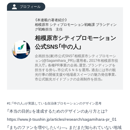
プロフィール
《本連載の著者紹介》
相模原市 シティプロモーション戦略課 ブランディン
グ戦略担当 主任
相模原市シティプロモーション
公式SNS「中の人」
企画担当(兼)市公式SNS「相模原市シティプロモーシ
ョン(@Sagamihara_PR)」運用者。2017年相模原市役
所入庁。各種PR事業の企画、運営、ブランディングを
担当する傍ら、市公式ＳＮＳを運用。過去には市の観
光行事の開催支援や地場産スイーツの魅力発信事業、
市公式観光ガイドブックの企画制作を担当。
#1：「中の人」が実践している自治体プロモーションのデザイン思考
「本当の目的」を達成するためのデザインのあり方とは?
https://www.jt-tsushin.jp/articles/research/sagamihara-pr_01
「まちのファンを増やしたい!」―。まだまだ知られていない地域