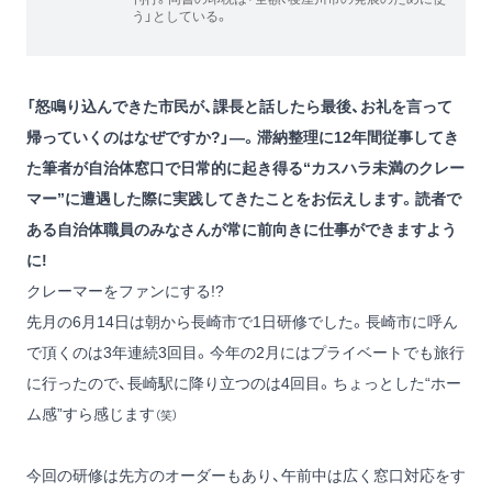
う」としている。
「怒鳴り込んできた市民が、課長と話したら最後、お礼を言って
帰っていくのはなぜですか?」―。滞納整理に12年間従事してき
た筆者が自治体窓口で日常的に起き得る“カスハラ未満のクレー
マー”に遭遇した際に実践してきたことをお伝えします。読者で
ある自治体職員のみなさんが常に前向きに仕事ができますよう
に!
クレーマーをファンにする!?
先月の6月14日は朝から長崎市で1日研修でした。長崎市に呼ん
で頂くのは3年連続3回目。今年の2月にはプライベートでも旅行
に行ったので、長崎駅に降り立つのは4回目。ちょっとした“ホー
ム感”すら感じます
（笑）
今回の研修は先方のオーダーもあり、午前中は広く窓口対応をす