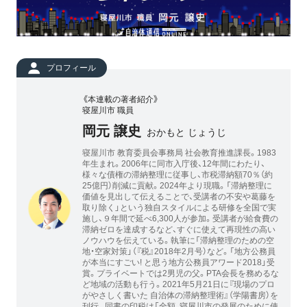
プロフィール
《本連載の著者紹介》
寝屋川市 職員
岡元 譲史
おかもと じょうじ
寝屋川市 教育委員会事務局 社会教育推進課長。1983
年生まれ。2006年に同市入庁後、12年間にわたり、
様々な債権の滞納整理に従事し、市税滞納額70％（約
25億円）削減に貢献。2024年より現職。「滞納整理に
価値を見出して伝えることで、受講者の不安や葛藤を
取り除く」という独自スタイルによる研修を全国で実
施し、９年間で延べ6,300人が参加。受講者が給食費の
滞納ゼロを達成するなど、すぐに使えて再現性の高い
ノウハウを伝えている。執筆に「滞納整理のための空
地・空家対策」（『税』2018年2月号）など。「地方公務員
が本当にすごい! と思う地方公務員アワード2018」受
賞。プライベートでは2男児の父。PTA会長を務めるな
ど地域の活動も行う。2021年5月21日に『現場のプロ
がやさしく書いた 自治体の滞納整理術』（学陽書房）を
刊行。同書の印税は「全額、寝屋川市の発展のために使