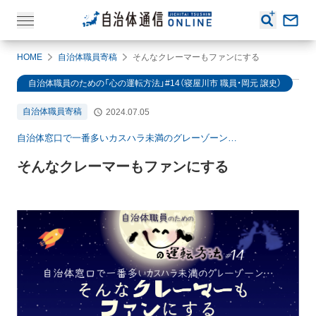
HOME
自治体職員寄稿
そんなクレーマーもファンにする
自治体職員のための「心の運転方法」#14（寝屋川市 職員・岡元 譲史）
自治体職員寄稿
2024.07.05
自治体窓口で一番多いカスハラ未満のグレーゾーン…
そんなクレーマーもファンにする