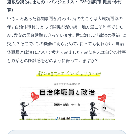
連載◎我らはまちのエバンジェリスト #29（福岡市 職員・今村
寛）
いろいろあった都知事選が終わり、海の向こうは大統領選挙の
年。自治体職員にとって関係が深い統一地方選こそ昨年でした
が、衆参の国政選挙も迫っています。世は激しい「政治の季節」に
突入!? そこで、この機会にあらためて、切っても切れない「自治
体職員と政治」について考えてみました。みなさんは自分の仕事
と政治との距離感をどのように保っていますか?