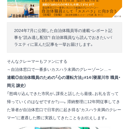
2024年7月に公開した自治体職員等の連載・レポート記
事を“読み逃し配信”! 自治体職員なら読んでおきたいバ
ラエティに富んだ記事を一挙お届けします。
そんなクレーマーもファンにする
～自治体窓口で一番多いカスハラ未満のグレーゾーン…～
連載◎
自治体職員のための「心の運転方法」#14（寝屋川市 職員・
岡元 譲史）
「怒鳴り込んできた市民が、課長と話したら最後、お礼を言って
帰っていくのはなぜですか?」―。滞納整理に12年間従事してき
た筆者が自治体窓口で日常的に起き得る“カスハラ未満のクレー
マー”に遭遇した際に実践してきたことをお伝えします。