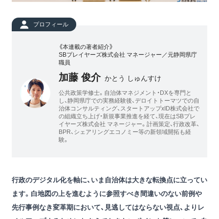
プロフィール
《本連載の著者紹介》
SBプレイヤーズ株式会社 マネージャー／元静岡県庁
職員
加藤 俊介
かとう しゅんすけ
公共政策学修士。自治体マネジメント・DXを専門と
し、静岡県庁での実務経験後、デロイトトーマツでの自
治体コンサルティング、スタートアップxID株式会社で
の組織立ち上げ・新規事業推進を経て、現在はSBプレ
イヤーズ株式会社 マネージャー。計画策定、行政改革、
BPR、シェアリングエコノミー等の新領域開拓も経
験。
行政のデジタル化を軸に、いま自治体は大きな転換点に立ってい
ます。白地図の上を進むように参照すべき間違いのない前例や
先行事例なき変革期において、見逃してはならない視点、よりレ