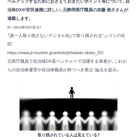
ベルアップするためにおさえておきたいポイント等について、自
治体DXや官民連携に詳しい、元静岡県庁職員の加藤 俊介さんが
連載します。
#1：《自治体DXの盲点》
「誰一人取り残さないデジタル化」で取り残される“ふつうの住
民”
https://www.jt-tsushin.jp/article/jichitaidx-skato_01/
元県庁職員で自治体DX系ベンチャーで活躍する筆者が、これか
らの自治体運営や自治体職員が持つべき視点・論点を提示。
取り残されている人は見えている?