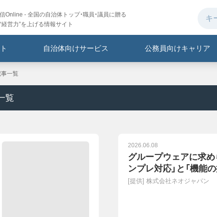
Online - 全国の自治体トップ・職員・議員に贈る
“経営力”を上げる情報サイト
ト
自治体向けサービス
公務員向けキャリア
記事一覧
一覧
2026.06.08
グループウェアに求め
ンプレ対応」と「機能の
[提供]
株式会社ネオジャパン