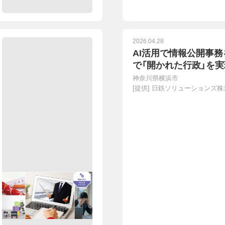
2026.04.28
ン
AI活用で情報公開事務
で「開かれた行政」を
神奈川県横浜市
[提供]
日鉄ソリューションズ株