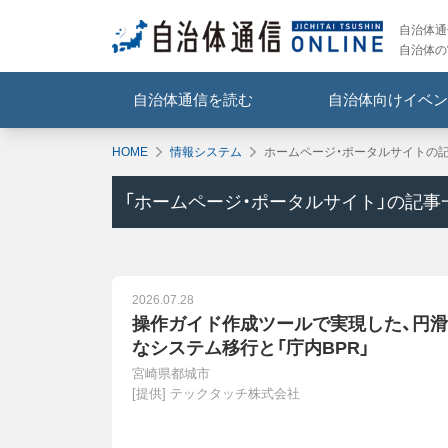
自治体通信
自治体の
自治体通信を読む
自治体向けイベン
HOME
情報システム
ホームページ・ポータルサイトの
「
ホームページ・ポータルサイト
」の記事
2026.07.28
操作ガイド作成ツールで実現した、円滑
なシステム移行と「庁内BPR」
宮崎県都城市
[提供]
テックタッチ株式会社