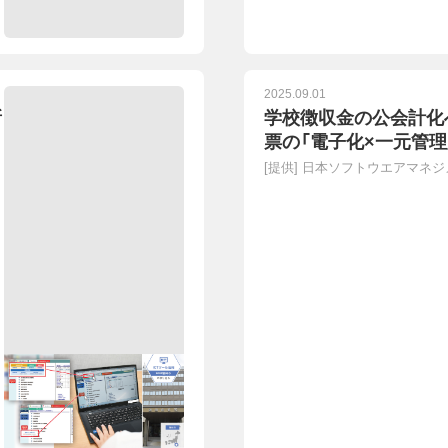
2025.09.01
新
学校徴収金の公会計化
票の「電子化×一元管理
[提供]
日本ソフトウエアマネジ