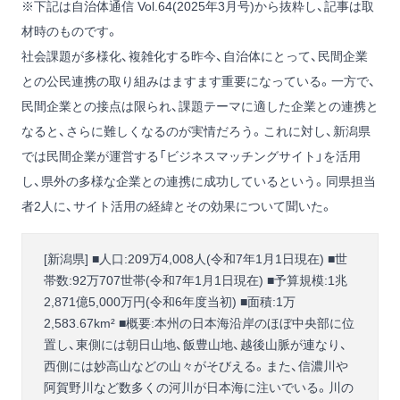
※下記は自治体通信 Vol.64(2025年3月号)から抜粋し、記事は取
材時のものです。
社会課題が多様化、複雑化する昨今、自治体にとって、民間企業
との公民連携の取り組みはますます重要になっている。一方で、
民間企業との接点は限られ、課題テーマに適した企業との連携と
なると、さらに難しくなるのが実情だろう。これに対し、新潟県
では民間企業が運営する「ビジネスマッチングサイト」を活用
し、県外の多様な企業との連携に成功しているという。同県担当
者2人に、サイト活用の経緯とその効果について聞いた。
[新潟県] ■人口:209万4,008人(令和7年1月1日現在) ■世
帯数:92万707世帯(令和7年1月1日現在) ■予算規模:1兆
2,871億5,000万円(令和6年度当初) ■面積:1万
2,583.67km² ■概要:本州の日本海沿岸のほぼ中央部に位
置し、東側には朝日山地、飯豊山地、越後山脈が連なり、
西側には妙高山などの山々がそびえる。また、信濃川や
阿賀野川など数多くの河川が日本海に注いでいる。川の