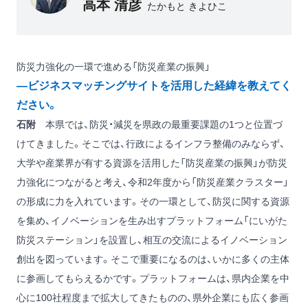
高本 清彦
たかもと きよひこ
防災力強化の一環で進める「防災産業の振興」
―ビジネスマッチングサイトを活用した経緯を教えてく
ださい。
石附
本県では、防災・減災を県政の最重要課題の1つと位置づ
けてきました。そこでは、行政によるインフラ整備のみならず、
大学や産業界が有する資源を活用した「防災産業の振興」が防災
力強化につながると考え、令和2年度から「防災産業クラスター」
の形成に力を入れています。その一環として、防災に関する資源
を集め、イノベーションを生み出すプラットフォーム「にいがた
防災ステーション」を設置し、相互の交流によるイノベーション
創出を図っています。そこで重要になるのは、いかに多くの主体
に参画してもらえるかです。プラットフォームは、県内企業を中
心に100社程度まで拡大してきたものの、県外企業にも広く参画