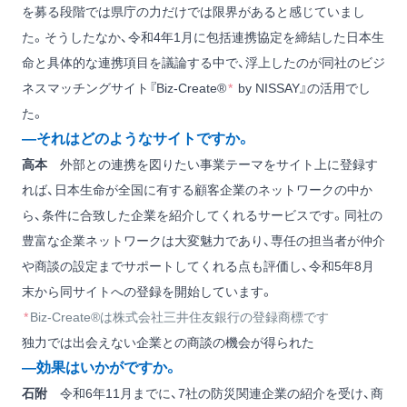
を募る段階では県庁の力だけでは限界があると感じていまし
た。そうしたなか、令和4年1月に包括連携協定を締結した日本生
命と具体的な連携項目を議論する中で、浮上したのが同社のビジ
ネスマッチングサイト『Biz-Create®
*
by NISSAY』の活用でし
た。
―それはどのようなサイトですか。
高本
外部との連携を図りたい事業テーマをサイト上に登録す
れば、日本生命が全国に有する顧客企業のネットワークの中か
ら、条件に合致した企業を紹介してくれるサービスです。同社の
豊富な企業ネットワークは大変魅力であり、専任の担当者が仲介
や商談の設定までサポートしてくれる点も評価し、令和5年8月
末から同サイトへの登録を開始しています。
*
Biz-Create®は株式会社三井住友銀行の登録商標です
独力では出会えない企業との商談の機会が得られた
―効果はいかがですか。
石附
令和6年11月までに、7社の防災関連企業の紹介を受け、商