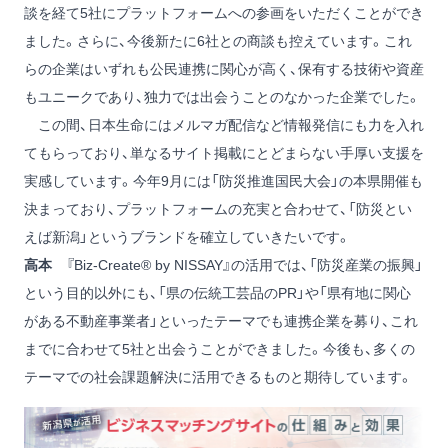
談を経て5社にプラットフォームへの参画をいただくことができ
ました。さらに、今後新たに6社との商談も控えています。これ
らの企業はいずれも公民連携に関心が高く、保有する技術や資産
もユニークであり、独力では出会うことのなかった企業でした。
この間、日本生命にはメルマガ配信など情報発信にも力を入れ
てもらっており、単なるサイト掲載にとどまらない手厚い支援を
実感しています。今年9月には「防災推進国民大会」の本県開催も
決まっており、プラットフォームの充実と合わせて、「防災とい
えば新潟」というブランドを確立していきたいです。
高本
『Biz-Create® by NISSAY』の活用では、「防災産業の振興」
という目的以外にも、「県の伝統工芸品のPR」や「県有地に関心
がある不動産事業者」といったテーマでも連携企業を募り、これ
までに合わせて5社と出会うことができました。今後も、多くの
テーマでの社会課題解決に活用できるものと期待しています。