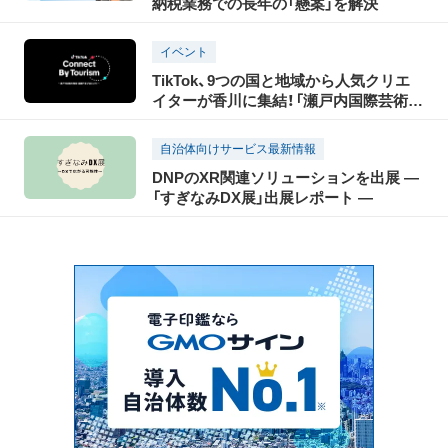
納税業務での長年の「懸案」を解決
ト（前編）
イベント
TikTok、9つの国と地域から人気クリエ
イターが香川に集結！「瀬戸内国際芸術祭
2025」の開催に合わせ、瀬戸内の魅力を
世界に発信する「TikTok Connect By
自治体向けサービス最新情報
Tourism」を開催！
DNPのXR関連ソリューションを出展 ―
「すぎなみDX展」出展レポート ―