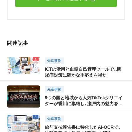
関連記事
先進事例
ICTの活用と血糖自己管理ツールで、糖
尿病対策に確かな手応えを得た
先進事例
9つの国と地域から人気TikTokクリエイ
ターが香川に集結し、瀬戸内の魅力を
TikTokで世界に発信！「瀬戸内国際芸術祭
2025」に合わせて開催された「TikTok
先進事例
Connect By Tourism 〜瀬戸内の魅力発
給与支払報告書に特化したAI-OCRで、
信・裏瀬戸芸プロジェクト〜」開催レポー