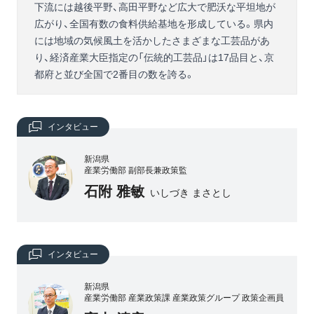
下流には越後平野、高田平野など広大で肥沃な平坦地が
広がり、全国有数の食料供給基地を形成している。県内
には地域の気候風土を活かしたさまざまな工芸品があ
り、経済産業大臣指定の「伝統的工芸品」は17品目と、京
都府と並び全国で2番目の数を誇る。
インタビュー
新潟県
産業労働部 副部長兼政策監
石附 雅敏
いしづき まさとし
インタビュー
新潟県
産業労働部 産業政策課 産業政策グループ 政策企画員