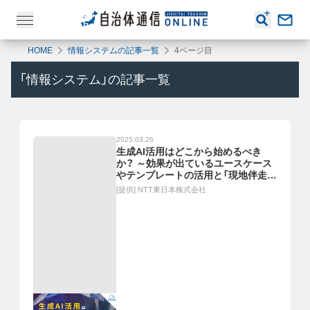
HOME
情報システムの記事一覧
4ページ目
「
情報システム
」の記事一覧
2025.03.26
生成AI活用はどこから始めるべき
か？ ～効果が出ているユースケース
やテンプレートの活用と「現地伴走」
の重要性～
[提供]
NTT東日本株式会社