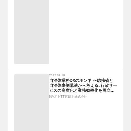
2025.02.18
自治体業務DXのホンネ 〜総務省と
自治体事例講演から考える、行政サー
ビスの高度化と業務効率化を両立す
るDX推進〜
[提供]
NTT東日本株式会社