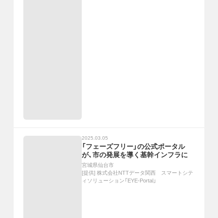
2025.03.05
「フェーズフリー」の公式ポータル
が、市の発展を導く基幹インフラに
宮城県仙台市
[提供]
株式会社NTTデータ関西 スマートシテ
ィソリューション「EYE-Portal」