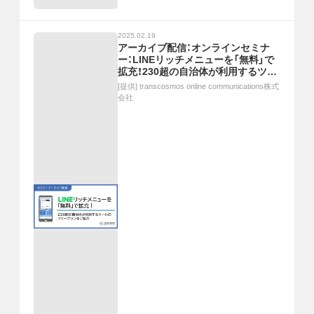
2025.02.19
アーカイブ配信：オンラインセミナ
ー：LINEリッチメニューを「無料」で
拡充！230超の自治体が利用するツー
ルのフリープランをご紹介
[提供]
transcosmos online communications株式
会社