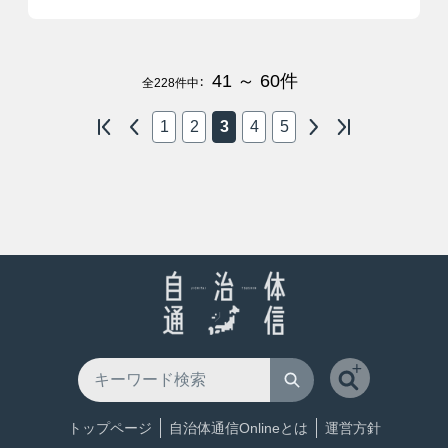
41 ～ 60
件
全
228
件中：
1
2
3
4
5
トップページ
自治体通信Onlineとは
運営方針