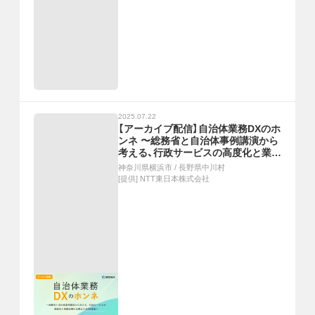
2025.07.22
【アーカイブ配信】自治体業務DXのホ
ンネ 〜総務省と自治体事例講演から
考える、行政サービスの高度化と業務
効率化を両立するDX推進〜
神奈川県横浜市
/
長野県中川村
[提供]
NTT東日本株式会社