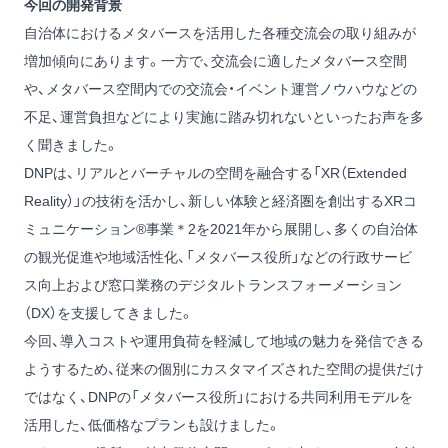
今回の開発背景
自治体におけるメタバースを活用した各種交流会の取り組みが
増加傾向にあります。一方で、交流会に適したメタバース空間
や、メタバース空間内での交流会・イベント運営ノウハウなどの
不足、運営負担などにより実施に踏み切れないといったお声を多
く聞きました。
DNPは、リアルとバーチャルの空間を融合する「XR（Extended
Reality）」の技術を活かし、新しい体験と経済圏を創出するXRコ
ミュニケーション®事業＊2を2021年から展開し、多くの自治体
の観光促進や地域活性化、「メタバース役所」などの行政サービ
ス向上および窓口業務のデジタルトランスフォーメーション
（DX）を支援してきました。
今回、導入コストや運用負荷を軽減して地域の魅力を発信できる
ようするため、従来の個別にカスタマイズされた空間の提供だけ
ではなく、DNPの「メタバース役所」における共同利用モデルを
活用した、低価格なプランも設けました。