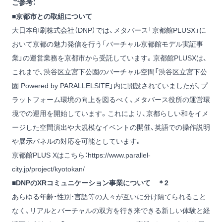
ご参考：
■京都市との取組について
大日本印刷株式会社（DNP）では、メタバース「京都館PLUSX」に
おいて京都の魅力発信を行う「バーチャル京都館モデル実証事
業」の運営業務を京都市から受託しています。京都館PLUSXは、
これまで、渋谷区立宮下公園のバーチャル空間「渋谷区立宮下公
園 Powered by PARALLELSITE」内に開設されていましたが、プ
ラットフォーム環境の向上を図るべく、メタバース役所の運営環
境での運用を開始しています。これにより、京都らしい和をイメ
ージした空間演出や大規模なイベントの開催、英語での操作説明
や展示パネルの対応を可能としています。
京都館PLUS Xはこちら：
https://www.parallel-
city.jp/project/kyotokan/
■DNPのXRコミュニケーション事業について ＊2
あらゆる年齢・性別・言語等の人々が互いに分け隔てられること
なく、リアルとバーチャルの双方を行き来できる新しい体験と経